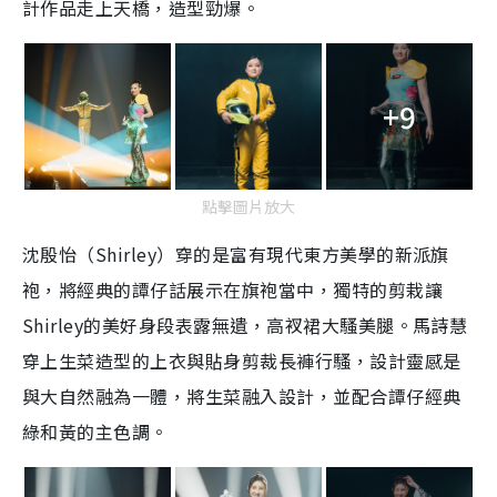
計作品走上天橋，造型勁爆。
+9
點擊圖片放大
沈殷怡（Shirley）穿的是富有現代東方美學的新派旗
袍，將經典的譚仔話展示在旗袍當中，獨特的剪栽讓
Shirley的美好身段表露無遺，高衩裙大騷美腿。馬詩慧
穿上生菜造型的上衣與貼身剪裁長褲行騷，設計靈感是
與大自然融為一體，將生菜融入設計，並配合譚仔經典
綠和黃的主色調。