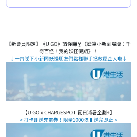
【新會員限定】《U GO》請你睇👹《蠟筆小新劇場版：千
奇百怪！我的妖怪假期》！
↓一齊睇下小新同妖怪朋友們點樣聯手拯救屋企人啦↓
【U GO x CHARGESPOT 夏日消暑企劃⚡】
> 打卡即送充電券！限量1000張🔋送完即止 <