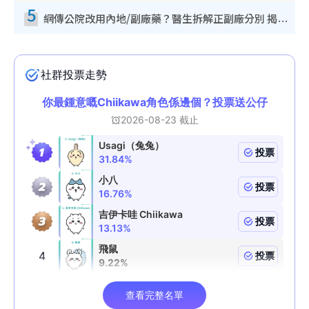
5
網傳公院改用內地/副廠藥？醫生拆解正副廠分別 揭4類人換藥隨時出事