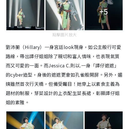
+5
點擊圖片放大
劉沛蘅（Hillary）一身宮廷look現身，如公主般行可愛
路線，帶出譚仔姐姐除了親切和富人情味，也表現氣質
而又可愛的一面。而Jessica C.則以.一身「譚仔遮遮」
的cyber造型，身後的遮遮更會如孔雀般開屏。另外，媚
姨雖然首次行天橋，但備受矚目！她穿上以素食主義為
題材的制服，芽菜設計的上衣配生菜長裙，彰顯譚仔姐
姐的素雅。