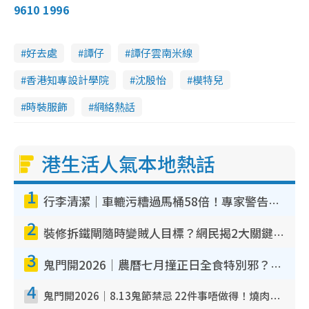
9610 1996
好去處
譚仔
譚仔雲南米線
香港知專設計學院
沈殷怡
模特兒
時裝服飾
網絡熱話
港生活人氣本地熱話
1
行李清潔｜車轆污糟過馬桶58倍！專家警告忌用酒精抹 教1招免污手除菌
2
裝修拆鐵閘隨時變賊人目標？網民揭2大關鍵用途：裝新式等於白裝？附新舊鐵閘分別
3
鬼門開2026｜農曆七月撞正日全食特別邪？專家警告切忌做一事！揭4大禁忌+2招保平安
4
鬼門開2026｜8.13鬼節禁忌 22件事唔做得！燒肉、刺身要少食？半夜勿吹口哨/打呢個電話