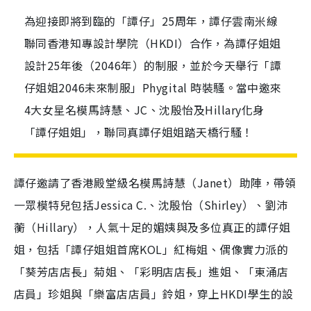
為迎接即將到臨的「譚仔」25周年，譚仔雲南米線
聯同香港知專設計學院（HKDI）合作，為譚仔姐姐
設計25年後（2046年）的制服，並於今天舉行「譚
仔姐姐2046未來制服」Phygital 時裝騷。當中邀來
4大女星名模馬詩慧、JC、沈殷怡及Hillary化身
「譚仔姐姐」，聯同真譚仔姐姐踏天橋行騷！
譚仔邀請了香港殿堂級名模馬詩慧（Janet）助陣，帶領
一眾模特兒包括Jessica C.、沈殷怡（Shirley）、劉沛
蘅（Hillary），人氣十足的媚姨與及多位真正的譚仔姐
姐，包括「譚仔姐姐首席KOL」紅梅姐、偶像實力派的
「葵芳店店長」菊姐、「彩明店店長」進姐、「東涌店
店員」珍姐與「樂富店店員」鈴姐，穿上HKDI學生的設