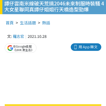
譚仔雲南米線破天荒搞2046未來制服時裝騷 4
大女星聯同真譚仔姐姐行天橋造型勁爆
首頁
生活話題
熱話
文:
羅志宏
2021.10.28
在Google追蹤
用 App 睇文
《UHK 港生活》