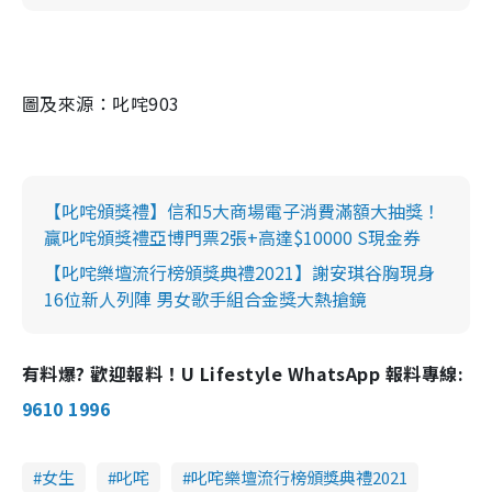
圖及來源：叱咤903
【叱咤頒獎禮】信和5大商場電子消費滿額大抽獎！
贏叱咤頒獎禮亞博門票2張+高達$10000 S現金券
【叱咤樂壇流行榜頒獎典禮2021】謝安琪谷胸現身
16位新人列陣 男女歌手組合金獎大熱搶鏡
有料爆? 歡迎報料！U Lifestyle WhatsApp 報料專線:
9610 1996
女生
叱咤
叱咤樂壇流行榜頒獎典禮2021