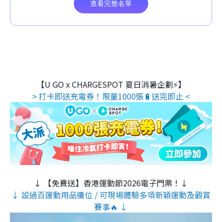
【U GO x CHARGESPOT 夏日消暑企劃⚡】
> 打卡即送充電券！限量1000張🔋送完即止 <
↓ 【免費送】香港運動節2026電子門票！↓
↓ 設過百運動用品攤位 / 可現場體驗多項新穎運動及觀賞
賽事🔥 ↓