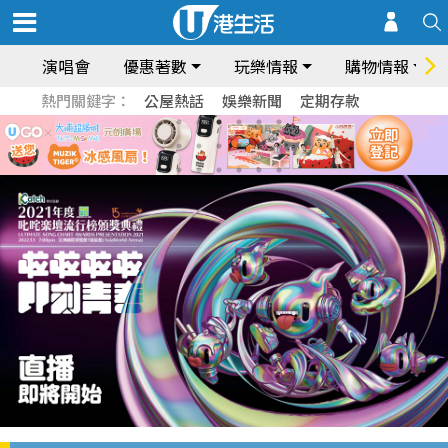
演唱會
優惠著數
玩樂情報
購物情報
熱門關鍵字：
公屋熱話
娛樂新聞
定期存款