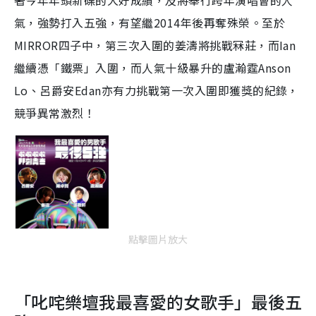
著今年年頭新碟的大好成績，及將舉行跨年演唱會的人
氣，強勢打入五強，有望繼2014年後再奪殊榮。至於
MIRROR四子中，第三次入圍的姜濤將挑戰冧莊，而Ian
繼續憑「鐵票」入圍，而人氣十級暴升的盧瀚霆Anson
Lo、呂爵安Edan亦有力挑戰第一次入圍即獲獎的紀錄，
競爭異常激烈！
點擊圖片放大
「叱咤樂壇我最喜愛的女歌手」最後五