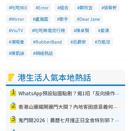
叱咤903
Error
組合
鄭欣宜
張敬軒
Mirror
盧瀚霆
歌手
Dear Jane
ViuTV
叱咤樂壇流行榜
陳卓賢
姜濤
演唱會
RubberBand
呂爵安
方皓玟
陳凱詠
網絡熱話
港生活人氣本地熱話
1
WhatsApp預設貼圖點刪？揭1招「反向操作」還原簡潔介面 附3步實測教學
2
香港山邊鐵閘邊門大開？內地客困惑意義何在！網民神回覆：呢種叫法理性防禦
3
鬼門開2026｜農曆七月撞正日全食特別邪？專家警告切忌做一事！揭4大禁忌+2招保平安