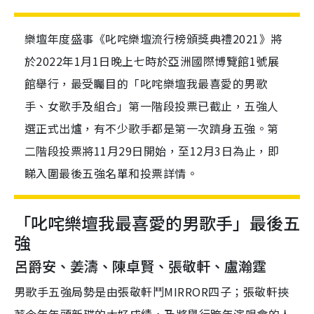
樂壇年度盛事《叱咤樂壇流行榜頒獎典禮2021》將
於2022年1月1日晚上七時於亞洲國際博覽館1號展
館舉行，最受矚目的「叱咤樂壇我最喜愛的男歌
手、女歌手及組合」第一階段投票已截止，五強人
選正式出爐，有不少歌手都是第一次躋身五強。第
二階段投票將11月29日開始，至12月3日為止，即
睇入圍最後五強名單和投票詳情。
「叱咤樂壇我最喜愛的男歌手」最後五
強
呂爵安、姜濤、陳卓賢、張敬軒、盧瀚霆
男歌手五強局勢是由張敬軒鬥MIRROR四子；張敬軒挾