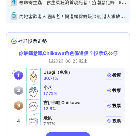
4
奪命寄生蟲｜食生菜狂瀉首現死者！疫潮惡化錄1.8萬宗病例 揭洗菜3大謬誤
5
內地客歎港人唔識老！揭港鐵保鮮級冷氣 港人求放過：咪投訴