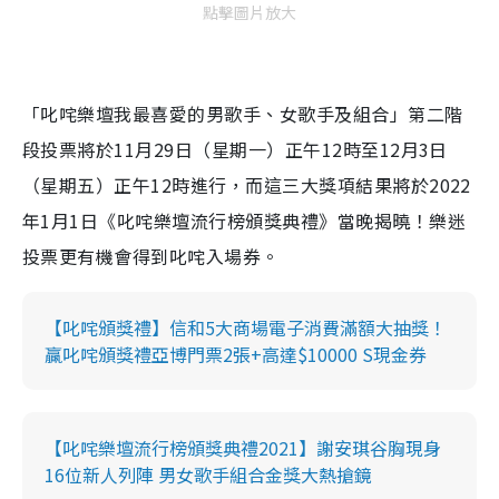
點擊圖片放大
「叱咤樂壇我最喜愛的男歌手、女歌手及組合」第二階
段投票將於11月29日（星期一）正午12時至12月3日
（星期五）正午12時進行，而這三大獎項結果將於2022
年1月1日《叱咤樂壇流行榜頒獎典禮》當晚揭曉！樂迷
投票更有機會得到叱咤入場券。
【叱咤頒獎禮】信和5大商場電子消費滿額大抽獎！
贏叱咤頒獎禮亞博門票2張+高達$10000 S現金券
【叱咤樂壇流行榜頒獎典禮2021】謝安琪谷胸現身
16位新人列陣 男女歌手組合金獎大熱搶鏡