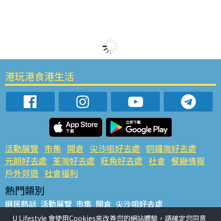
港玩港食港生活
活動展覽
市集
開倉
尖沙咀好去處
銅鑼灣好去處
元朗好去處
荃灣好去處
旺角好去處
社會
餐廳情報
戶外郊遊
社會福利
熱門類別
網民熱話
活動展覽
市集
開倉
尖沙咀好去處
銅鑼灣好去處
元朗好去處
荃灣好去處
旺角好去處
社會
U Lifestyle 會使用Cookies來改善您的網站體驗，請確定您同意