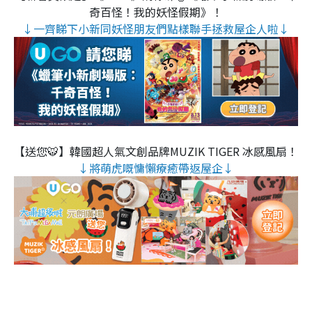
奇百怪！我的妖怪假期》！
↓一齊睇下小新同妖怪朋友們點樣聯手拯救屋企人啦↓
【送您🐯】韓國超人氣文創品牌MUZIK TIGER 冰感風扇！
↓將萌虎嘅慵懶療癒帶返屋企↓