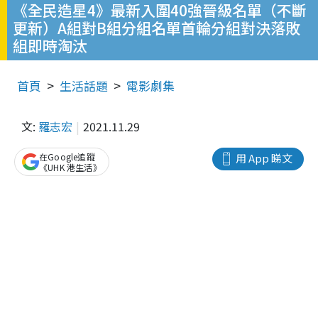
《全民造星4》最新入圍40強晉級名單（不斷
更新）A組對B組分組名單首輪分組對決落敗
組即時淘汰
首頁
生活話題
電影劇集
文:
羅志宏
2021.11.29
在Google追蹤
用 App 睇文
《UHK 港生活》