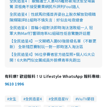
全民造星4｜ 靚聲護士人妻Ash離奇被淘汰惹全場震
驚 梁祖堯不接受賽果網民斥評判Foul錯人
全民造星4｜性感馬欣搔首弄姿台上脫衣解放勁吸睛
陳輝陽評B1組時不慎失言：好似去咗夜總會
全民造星4｜首輪小組對決即時淘汰落敗組一人 冠
軍大熱Marf打響頭炮率A1組磁性低音驚艷許廷鏗
【全民造星4】一文睇晒入圍60強晉級名單（不斷更
新） 全新殘忍賽制玩一對一即時落入淘汰區
【全民造星4】96位參賽者官方造型照+個人IG大公
開！6大熱門似女團成員外貌標青率先跑出
有料爆? 歡迎報料！U Lifestyle WhatsApp 報料專線:
9610 1996
女生
全民造星4
全民造星IV
ViuTV節目