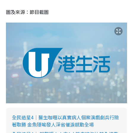
圖及來源：節目截圖
全民造星4｜醫生咖喱以真實病人個案演戲劇兵行險
著取勝 金魚隱喻發人深省催淚感動全場