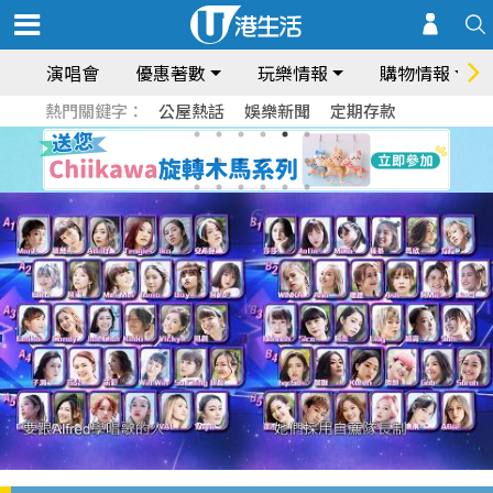
演唱會
優惠著數
玩樂情報
購物情報
熱門關鍵字：
公屋熱話
娛樂新聞
定期存款