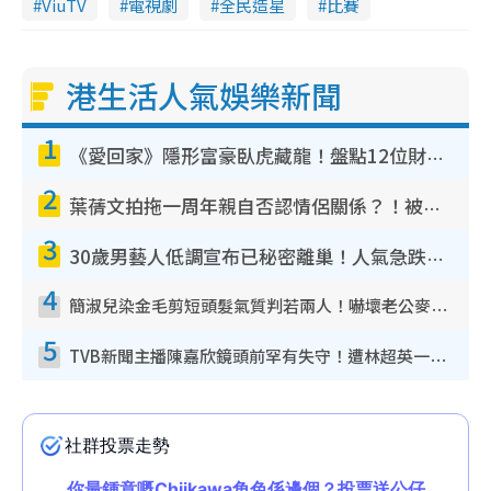
ViuTV
電視劇
全民造星
比賽
港生活人氣娛樂新聞
1
《愛回家》隱形富豪臥虎藏龍！盤點12位財氣逼人的有錢藝人：呢位靚女3億身家唔憂做
2
葉蒨文拍拖一周年親自否認情侶關係？！被質疑感情造假竟稱GM「普通同事」
3
30歲男藝人低調宣布已秘密離巢！人氣急跌變失蹤人口︰「這幾年過得並不容易」
4
簡淑兒染金毛剪短頭髮氣質判若兩人！嚇壞老公麥大力都認唔出：「你做咩事？」
5
TVB新聞主播陳嘉欣鏡頭前罕有失守！遭林超英一句說話突襲嚇親當場大笑