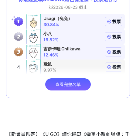
【新會員限定】《U GO》請你睇👹《蠟筆小新劇場版：千