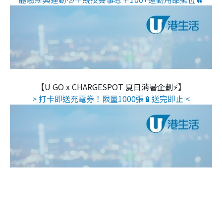
【U GO x CHARGESPOT 夏日消暑企劃⚡】
> 打卡即送充電券！限量1000張🔋送完即止 <