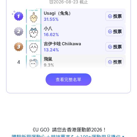
《U GO》請您去香港運動節2026！
體驗新興運動💦＋競技賽事💪＋100+運動用品攤位🔥