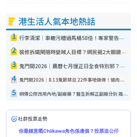
港生活人氣本地熱話
1
行李清潔｜車轆污糟過馬桶58倍！專家警告忌用酒精抹 教1招免污手除菌
2
裝修拆鐵閘隨時變賊人目標？網民揭2大關鍵用途：裝新式等於白裝？附新舊鐵閘分別
3
鬼門開2026｜農曆七月撞正日全食特別邪？專家警告切忌做一事！揭4大禁忌+2招保平安
4
鬼門開2026｜8.13鬼節禁忌 22件事唔做得！燒肉、刺身要少食？半夜勿吹口哨/打呢個電話
5
網傳公院改用內地/副廠藥？醫生拆解正副廠分別 揭4類人換藥隨時出事