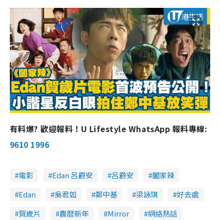
有料爆? 歡迎報料！U Lifestyle WhatsApp 報料專線:
9610 1996
電影
Edan 呂爵安
呂爵安
闔家辣
Edan
吳君如
鄭中基
梁詠琪
好去處
賀歲片
農曆新年
Mirror
網絡熱話