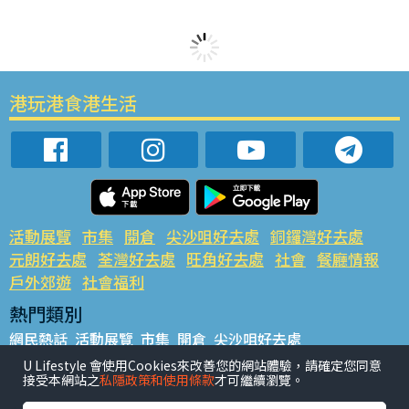
港玩港食港生活
活動展覽
市集
開倉
尖沙咀好去處
銅鑼灣好去處
元朗好去處
荃灣好去處
旺角好去處
社會
餐廳情報
戶外郊遊
社會福利
熱門類別
網民熱話
活動展覽
市集
開倉
尖沙咀好去處
銅鑼灣好去處
元朗好去處
荃灣好去處
旺角好去處
社會
U Lifestyle 會使用Cookies來改善您的網站體驗，請確定您同意
接受本網站之
私隱政策和使用條款
才可繼續瀏覽。
餐廳情報
戶外郊遊