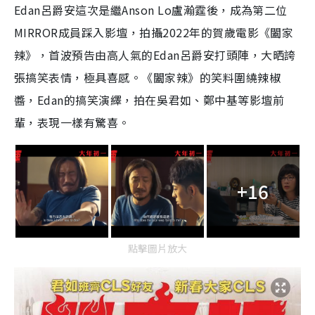
Edan呂爵安這次是繼Anson Lo盧瀚霆後，成為第二位
MIRROR成員踩入影壇，拍攝2022年的賀歲電影《闔家
辣》，首波預告由高人氣的Edan呂爵安打頭陣，大晒誇
張搞笑表情，極具喜感。《闔家辣》的笑料圍繞辣椒
醬，Edan的搞笑演繹，拍在吳君如、鄭中基等影壇前
輩，表現一樣有驚喜。
+16
點擊圖片放大