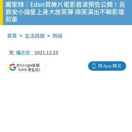
闔家辣｜Edan賀歲片電影首波預告公開！呂
爵安小諧星上身大放笑彈 搞笑演出不輸影壇
前輩
首頁
生活話題
熱話
文:
羅志宏
2021.12.23
在Google追蹤
用 App 睇文
《UHK 港生活》