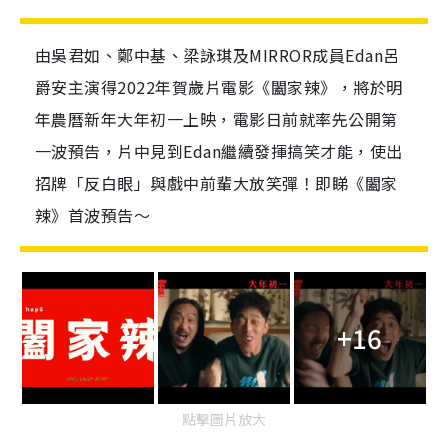
由吳君如、鄭中基、梁詠琪及MIRROR成員Edan呂
爵安主演得2022年賀歲片電影《闔家辣》，將於明
年農曆新年大年初一上映，電影日前就率先公開第
一波預告，片中見到Edan繼續發揮搞笑才能，使出
招牌「反白眼」與戲中前輩大放笑彈！即睇《闔家
辣》首波預告～
+16
點擊圖片放大