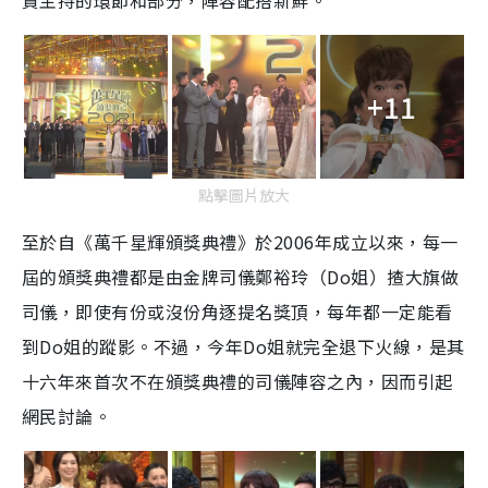
責主持的環節和部分，陣容配搭新鮮。
+11
點擊圖片放大
至於自《萬千星輝頒獎典禮》於2006年成立以來，每一
屆的頒獎典禮都是由金牌司儀鄭裕玲（Do姐）揸大旗做
司儀，即使有份或沒份角逐提名獎頂，每年都一定能看
到Do姐的蹤影。不過，今年Do姐就完全退下火線，是其
十六年來首次不在頒獎典禮的司儀陣容之內，因而引起
網民討論。