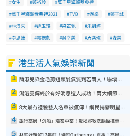
女生
鄭裕玲
萬千星輝頒獎典禮
萬千星輝頒獎典禮2021
TVB
娛樂
鄭子誠
林溥來
譚玉瑛
梁芷珮
朱凱婷
李思捷
電視劇
吳幸美
周奕瑋
森美
港生活人氣娛樂新聞
1
簡淑兒染金毛剪短頭髮氣質判若兩人！嚇壞老公麥大力都認唔出：「你做咩事？」
2
湯洛雯傳終於有好消息造人成功！兩大細節曝孕味極濃惹猜測：大肚婆先會咁！
3
8大最冇禮貌藝人名單被瘋傳！網民揭發明星真面目 一致數臭呢位係無品天花板？
4
銀行高層「沉船」爆案中案！驚揭邪教洗腦操控賣淫被吞600萬 幕後黑手講多錯多
5
林芊妤親解12年前「殘廁Gathering」真相！高層解約一句話重創尊嚴至今拒返TVB