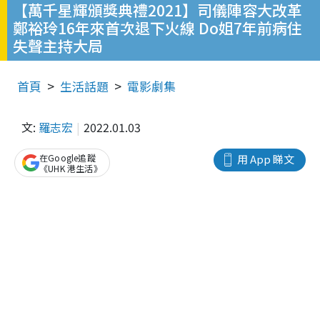
【萬千星輝頒獎典禮2021】司儀陣容大改革
鄭裕玲16年來首次退下火線 Do姐7年前病住
失聲主持大局
首頁
生活話題
電影劇集
文:
羅志宏
2022.01.03
在Google追蹤
用 App 睇文
《UHK 港生活》