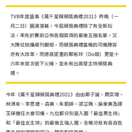
TVB年度盛事《萬千星輝頒獎典禮2021》昨晚（一
月二日）圓滿落幕，今屆頒獎典禮除了有全新玩
法，率先於賽前公佈各個獎項的最後五強名單，又
大陣仗拍攝場刊靚相，而頒獎典禮當晚的司儀陣容
亦有大改革，而德高望重的鄭裕玲（Do姐）更是十
六年來首次退下火線，並未有出席發主持頒獎典
禮。
今年《萬千星輝頒獎典禮2021》由由鄭子誠、周奕瑋、
林溥來、李思捷、森美、朱凱婷、梁芷珮、吳幸美及譚
玉瑛擔任大會司儀，九位都分別是入圍「最佳男主持」
和「最佳女主持」的最後五強人選，全晚分批有各自負