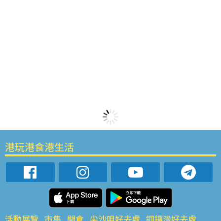
港玩港食港生活
活動展覽
市集
開倉
尖沙咀好去處
銅鑼灣好去處