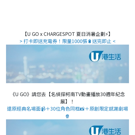
【U GO x CHARGESPOT 夏日消暑企劃⚡】
> 打卡即送充電券！限量1000張🔋送完即止 <
《U GO》請您去【名偵探柯南TV動畫播放30週年紀念
展】！
還原經典名場面📹＋30位角色同框📸＋原創限定感謝劇場
🍿