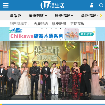
演唱會
優惠著數
玩樂情報
購物情報
熱門關鍵字：
公屋熱話
娛樂新聞
定期存款