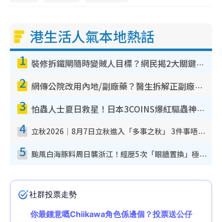
港生活人氣本地熱話
1
裝修拆鐵閘隨時變賊人目標？網民揭2大關鍵用途：裝新式等於白裝？附新舊鐵閘分別
2
網傳公院改用內地/副廠藥？醫生拆解正副廠分別 揭4類人換藥隨時出事
3
怕蟲人士夏日救星！日本3COINS爆紅驅蟲神器$45起 1招「全程免觸碰」輕鬆搞定小強
4
立秋2026｜8月7日立秋進入「多事之秋」 3件事唔做得！專家教6招開運 清枱頭／銀包納氣接好運
5
颱風白海豚料周日襲浙江！經歷5次「眼牆置換」極罕見 成登陸內地最長途颱風