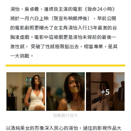
湯怡、吳卓羲、潘燦良主演的電影《致命24小時》
將於一月六日上映（現宣布映期押後），早前公開
的電影劇照更曝光了女主角湯怡入行15年最激的谷
胸凌虐戲。電影中這場戲更是湯怡未嫁前的最後一
激性感， 突破了性感極限豁出去，相當專業，是其
一大挑戰。
+5
點擊圖片放大
以清純乘女的形象深入民心的湯怡，過往的影視作品大