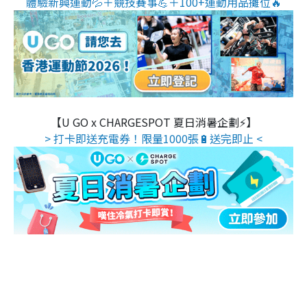
體驗新興運動💦＋競技賽事💪＋100+運動用品攤位🔥
【U GO x CHARGESPOT 夏日消暑企劃⚡】
> 打卡即送充電券！限量1000張🔋送完即止 <