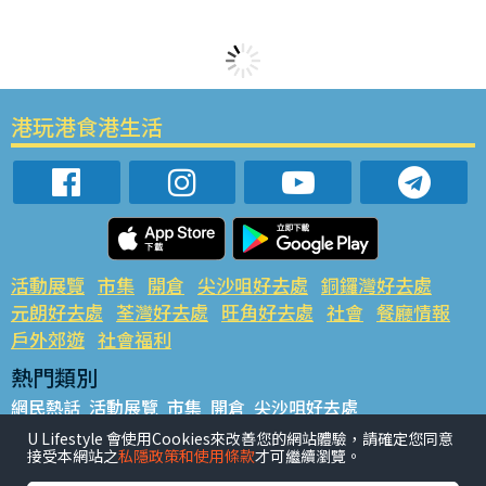
港玩港食港生活
活動展覽
市集
開倉
尖沙咀好去處
銅鑼灣好去處
元朗好去處
荃灣好去處
旺角好去處
社會
餐廳情報
戶外郊遊
社會福利
熱門類別
網民熱話
活動展覽
市集
開倉
尖沙咀好去處
銅鑼灣好去處
元朗好去處
荃灣好去處
旺角好去處
社會
U Lifestyle 會使用Cookies來改善您的網站體驗，請確定您同意
接受本網站之
私隱政策和使用條款
才可繼續瀏覽。
餐廳情報
戶外郊遊