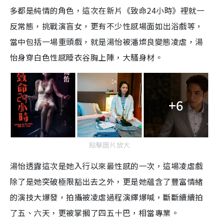
多都是純情的角色，這次在新片《致命24小時》裡就一
反常態，挑戰演盲女，更有不少性感場面如出浴戲等，
當中包括一場重頭戲，就是湯怡被潘燦良變態凌虐，湯
怡身穿白色性感睡衣谷胸上陣，大騷身材。
+6
點擊圖片放大
湯怡透露這次是她入行以來最性感的一次，這場凌虐戲
除了是她突破極限豁出去之外，更是她蘊含了豐富情緒
的演技大爆發，拍攝被凌虐過程演繹爆喊，斷斷續續拍
了五、六天，更被掌摑了四五十巴，相當專業。