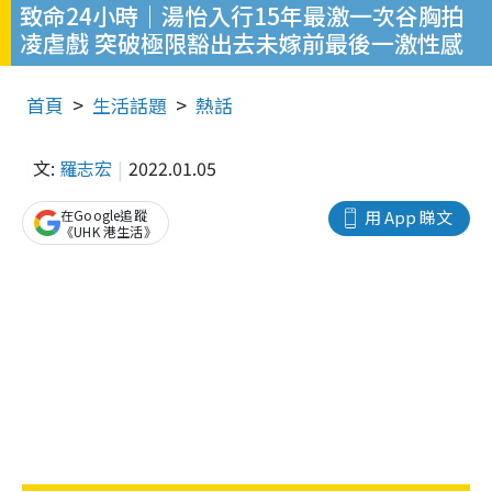
致命24小時｜湯怡入行15年最激一次谷胸拍
凌虐戲 突破極限豁出去未嫁前最後一激性感
首頁
生活話題
熱話
文:
羅志宏
2022.01.05
在Google追蹤
用 App 睇文
《UHK 港生活》