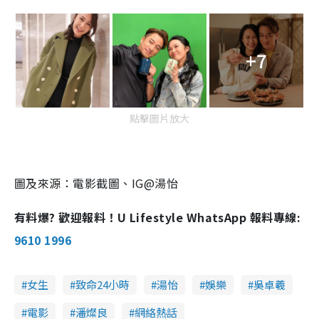
+7
點擊圖片放大
圖及來源：電影截圖、IG@湯怡
有料爆? 歡迎報料！U Lifestyle WhatsApp 報料專線:
9610 1996
女生
致命24小時
湯怡
娛樂
吳卓羲
電影
潘燦良
網絡熱話