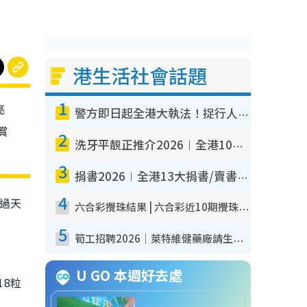
港生活社會話題
1
亮
警方即日起全港大執法！捉行人亂過馬路+司機不專注駕駛！亂過馬路罰$2000
賞
2
洗牙平靚正推介2026︱全港10大牙科診所/醫院懶人包 夜診至8點/鎮靜潔牙/醫療券適用
3
捐書2026︱全港13大捐書/賣書地點懶人包 二手課本最高$150＋舊書換免費咖啡/戲票
4
過天
六合彩攪珠結果 | 六合彩近10期攪珠結果出爐+ 近30期最旺熱門中獎號碼
5
筍工招聘2026｜萊特維健藥廠請生產操作員！月薪高達$1.7萬 冷氣廠房/五天工作/保證雙糧
U GO 本週好去處
18粒