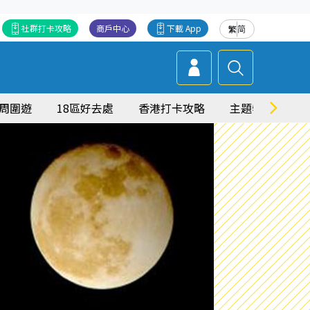
社群打卡攻略
商戶中心
下載 App
繁
简
周圍遊
18區好去處
香港打卡攻略
主題特集