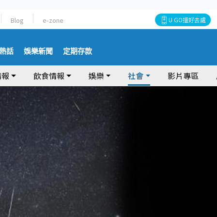
Blog
e-zone
U GO搵好去處
熱話
娛樂新聞
定期存款
情報
飲食情報
娛樂
社會
影片專區