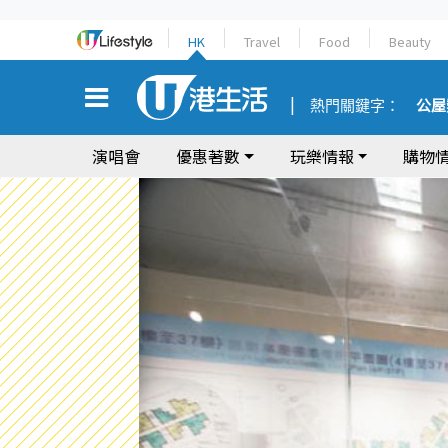
HK
Travel
Food
Beauty
熱門關鍵字：
公屋
演唱會
優惠著數
玩樂情報
購物