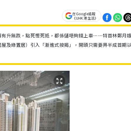
在Google追蹤
《UHK 港生活》
價有升無跌，點死慳死抵，都係儲唔夠錢上車……特首林鄭月
居屋及綠置居）引入「漸進式按揭」，開頭只需要畀半成首期
！