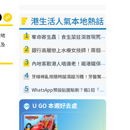
港生活人氣本地熱話
1
娥啱
奪命寄生蟲｜食生菜狂瀉首現死者！疫潮惡化錄1.8萬宗病例 揭洗菜3大謬誤
以及
2
銀行高層戀上水療女技師！兩個月借128萬驚覺「沉船」沉落火海 揭背後疑似邪教操控賣淫
3
內地客歎港人唔識老！揭港鐵保鮮級冷氣 港人求放過：咪投訴
4
牙線棒亂用隨時越清越污糟！牙醫驚揭盲目過戶細菌恐致蛀牙：呢種先係日常真保養
5
WhatsApp預設貼圖點刪？揭1招「反向操作」還原簡潔介面 附3步實測教學
U GO 本週好去處