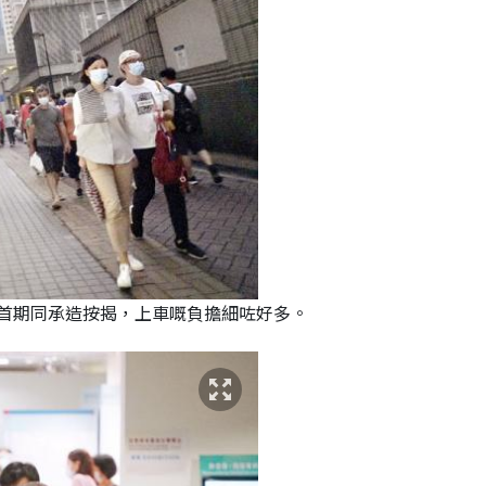
首期同承造按揭，上車嘅負擔細咗好多。