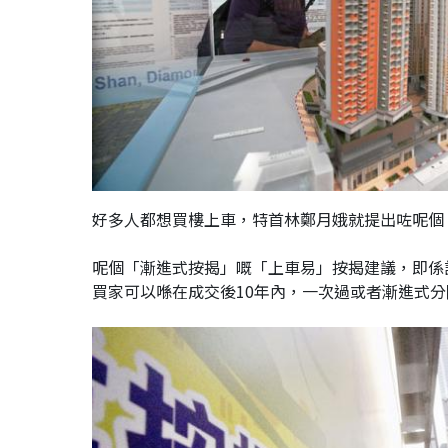
好多人都想買樓上車，特首林鄭月娥就提出咗呢個
呢個「漸進式按揭」嘅「上車易」按揭建議，即係
買家可以喺在成交後10年內，一次過或者漸進式