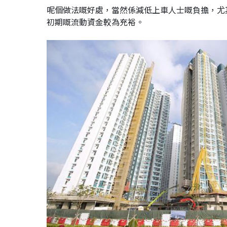
呢個做法嘅好處，當然係減低上車人士嘅負擔，尤
初期嘅流動資金較為充裕。