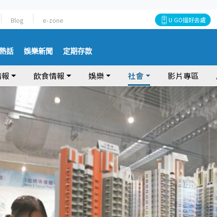
Blog
e-zone
U GO搵好去處
熱話
娛樂新聞
定期存款
情報
飲食情報
娛樂
社會
影片專區