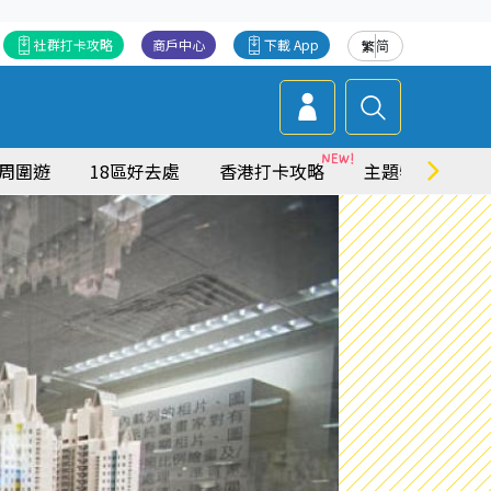
社群打卡攻略
商戶中心
下載 App
繁
简
周圍遊
18區好去處
香港打卡攻略
主題特集