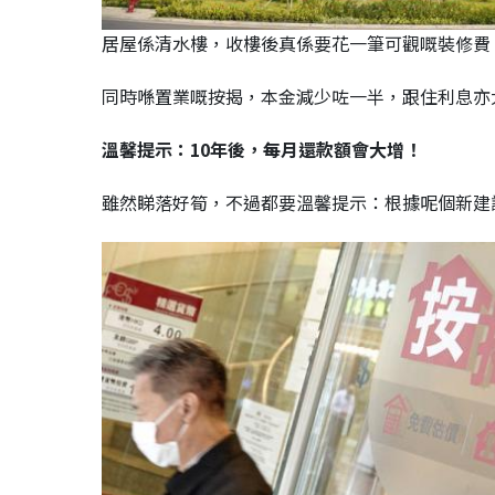
居屋係清水樓，收樓後真係要花一筆可觀嘅裝修費
同時喺置業嘅按揭，本金減少咗一半，跟住利息亦
溫馨提示：10年後，每月還款額會大增！
雖然睇落好筍，不過都要溫馨提示：根據呢個新建