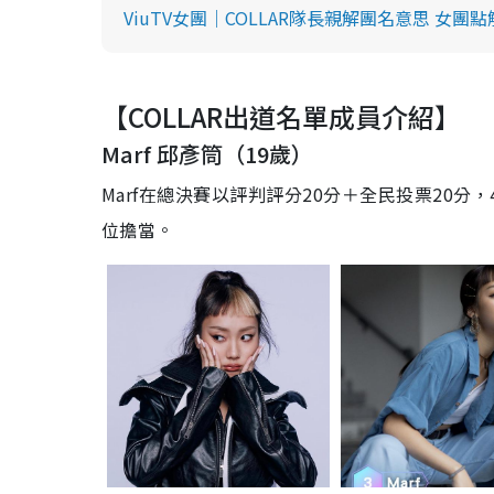
ViuTV女團｜COLLAR隊長親解團名意思 女團
【COLLAR出道名單成員介紹】
Marf 邱彥筒（19歲）
Marf在總決賽以評判評分20分＋全民投票20
位擔當。