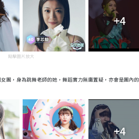
+4
點擊圖片放大
線入圍女團，身為跳舞老師的她，舞蹈實力無庸置疑，亦會是團內
+4