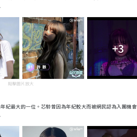
。
+3
點擊圖片放大
內年紀最大的一位。芯駖曾因為年紀較大而被網民認為入團機會
。