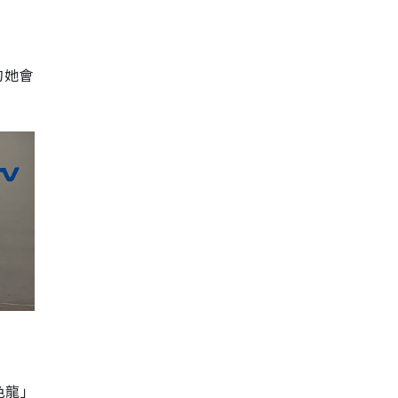
的她會
色龍」