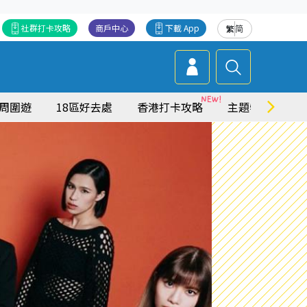
社群打卡攻略
商戶中心
下載 App
繁
简
周圍遊
18區好去處
香港打卡攻略
主題特集