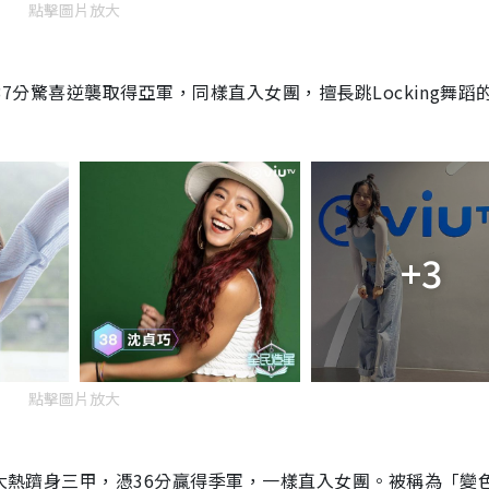
點擊圖片放大
37分驚喜逆襲取得亞軍，同樣直入女團，擅長跳Locking舞蹈
+3
點擊圖片放大
，大熱躋身三甲，憑36分贏得季軍，一樣直入女團。被稱為「變