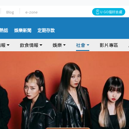
Blog
e-zone
U GO搵好去處
熱話
娛樂新聞
定期存款
情報
飲食情報
娛樂
社會
影片專區