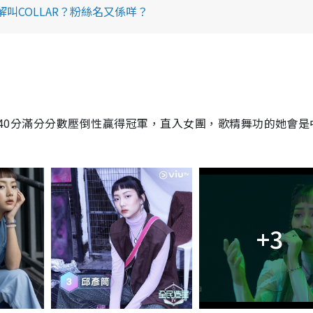
點解叫COLLAR？粉絲名又係咩？
分，40分滿分分數壓倒性贏得冠軍，直入女團，歌精舞功的她會是
+3