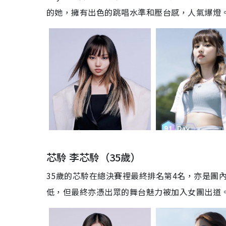
的她，擁有出色的跳唱水準和壓台感，人氣爆燈
芯駖 李芯駖（35歲）
35歲的芯駖在總決賽裡最終排名第4名，亦是團
低，但最終亦憑出眾的舞台魅力被加入女團出道