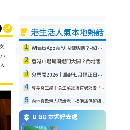
港生活人氣本地熱話
1
，女
WhatsApp預設貼圖點刪？揭1招「反向操作」還原簡潔介面 附3步實測教學
So，
2
香港山邊鐵閘邊門大開？內地客困惑意義何在！網民神回覆：呢種叫法理性防禦
8人
3
鬼門開2026｜農曆七月撞正日全食特別邪？專家警告切忌做一事！揭4大禁忌+2招保平安
4
奪命寄生蟲｜食生菜狂瀉首現死者！疫潮惡化錄1.8萬宗病例 揭洗菜3大謬誤
5
內地客歎港人唔識老！揭港鐵保鮮級冷氣 港人求放過：咪投訴
U GO 本週好去處