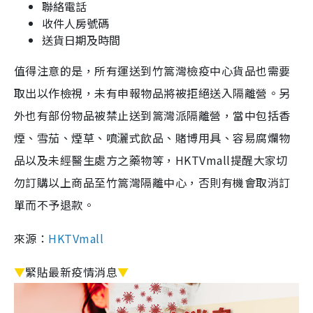
聯絡電話
收件人房號碼
送貨日期及時間
值得注意的是，所有運送到竹篙灣檢疫中心貨品也需要
取出以作檢視，未有申報物品將被拒絕送入隔離營。另
外也有部份物品被禁止送到篙灣派隔離營，當中包括香
煙、雪茄、煙草、噴灑式飲品、賭博用具、容易腐爛物
品以及未經醫生處方之藥物等，
HKTVmall
提醒大家切
勿訂購以上商品至竹篙灣隔離中心，否則有機會取消訂
單而不予退款。
來源：
HKTVmall
▼
緊貼最新疫情消息
▼