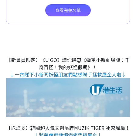
【新會員限定】《U GO》請你睇👹《蠟筆小新劇場版：千
奇百怪！我的妖怪假期》！
↓一齊睇下小新同妖怪朋友們點樣聯手拯救屋企人啦↓
【送您🐯】韓國超人氣文創品牌MUZIK TIGER 冰感風扇！
↓將萌虎嘅慵懶療癒帶返屋企↓