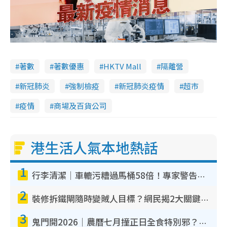
著數
著數優惠
HKTV Mall
隔離營
新冠肺炎
強制檢疫
新冠肺炎疫情
超市
疫情
商場及百貨公司
港生活人氣本地熱話
1
行李清潔｜車轆污糟過馬桶58倍！專家警告忌用酒精抹 教1招免污手除菌
2
裝修拆鐵閘隨時變賊人目標？網民揭2大關鍵用途：裝新式等於白裝？附新舊鐵閘分別
3
鬼門開2026｜農曆七月撞正日全食特別邪？專家警告切忌做一事！揭4大禁忌+2招保平安