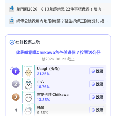
4
鬼門開2026｜8.13鬼節禁忌 22件事唔做得！燒肉、刺身要少食？半夜勿吹口哨/打呢個電話
5
網傳公院改用內地/副廠藥？醫生拆解正副廠分別 揭4類人換藥隨時出事