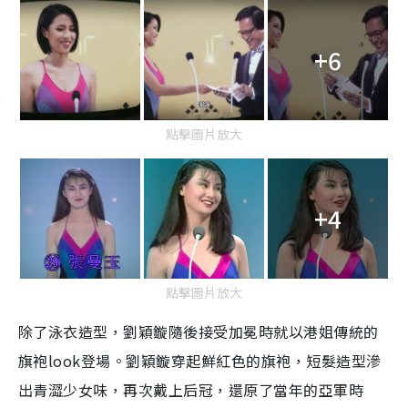
+6
點擊圖片放大
+4
點擊圖片放大
除了泳衣造型，劉穎鏇隨後接受加冕時就以港姐傳統的
旗袍look登場。劉穎鏇穿起鮮紅色的旗袍，短髮造型滲
出青澀少女味，再次戴上后冠，還原了當年的亞軍時