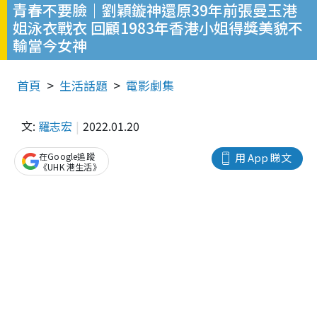
青春不要臉｜劉穎鏇神還原39年前張曼玉港
姐泳衣戰衣 回顧1983年香港小姐得獎美貌不
輸當今女神
首頁
生活話題
電影劇集
文:
羅志宏
2022.01.20
在Google追蹤
用 App 睇文
《UHK 港生活》