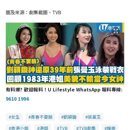
圖及來源：劇集截圖、TVB
有料爆? 歡迎報料！U Lifestyle WhatsApp 報料專線:
9610 1996
女生
青春不要臉
劉穎鏇
張曼玉
香港小姐
港姐
TVB
TVB劇集
娛樂