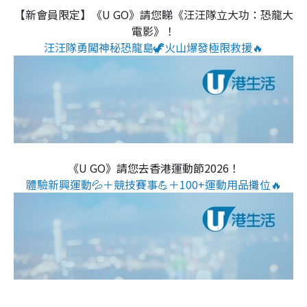
【新會員限定】《U GO》請您睇《汪汪隊立大功：恐龍大
電影》！
汪汪隊勇闖神秘恐龍島🦖火山爆發極限救援🔥
《U GO》請您去香港運動節2026！
體驗新興運動💦＋競技賽事💪＋100+運動用品攤位🔥