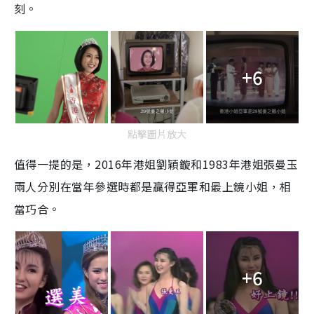
刻。
+6
點擊圖片放大
值得一提的是，2016年港姐劉穎鏇和1983年港姐張曼玉
兩人分別在當年參選時都是贏得亞軍和最上鏡小姐，相
當巧合。
+6