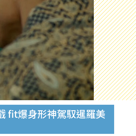
fit爆身形神駕馭暹羅美