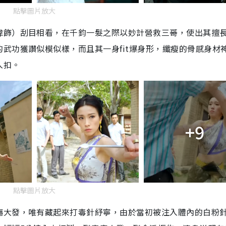
點擊圖片放大
偉飾）刮目相看，在千鈞一髮之際以妙計營救三哥，使出其擅
武功獲讚似模似樣，而且其一身fit爆身形，纖瘦的骨感身材
入扣。
+9
點擊圖片放大
癮大發，唯有藏起來打毒針紓寧，由於當初被注入體內的白粉