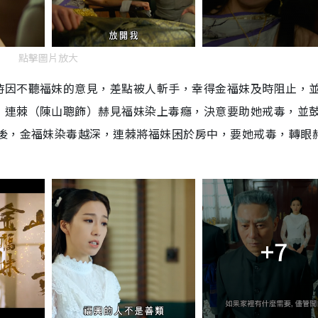
點擊圖片放大
時因不聽福妹的意見，差點被人斬手，幸得金福妹及時阻止，
，連棘（陳山聰飾）赫見福妹染上毒癮，決意要助她戒毒，並
其後，金福妹染毒越深，連棘將福妹困於房中，要她戒毒，轉眼
+7