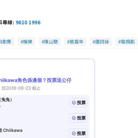
報料專線:
9610 1996
VB劇集
娛樂
陳山聰
敖嘉年
唐詩詠
電視劇