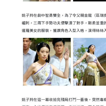
姚子羚在劇中智勇雙全，為了令父親金龍（區瑞
嵋刺，三兩下手勢功夫便擊潰了對手，剛柔並重的
暹羅美女的服裝，獲讚角色入型入格，演得絲絲
姚子羚在這一幕收拾完殘局打鬥一番後，突然毒