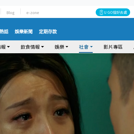
Blog
e-zone
U GO搵好去處
熱話
娛樂新聞
定期存款
情報
飲食情報
娛樂
社會
影片專區