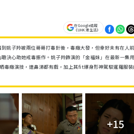
在Google追蹤
《UHK 港生活》
講到姚子羚被兩位哥哥打毒針後，毒癮大發，但幸好未有在人
山聰決心助她戒毒振作。姚子羚飾演的「金福妹」在最新一集
晒毒癮演技，連鼻涕都有戲，加上其fit爆身形神駕馭暹羅服裝
+15