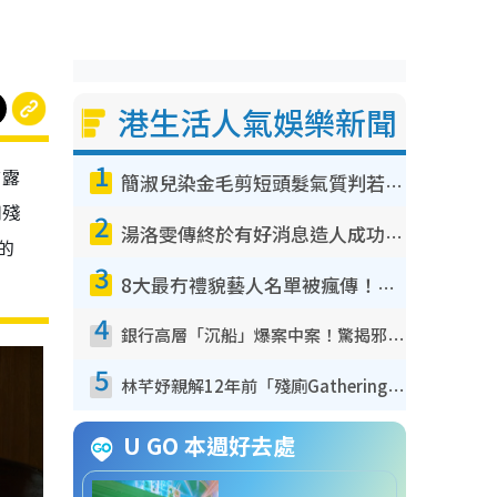
港生活人氣娛樂新聞
1
前露
簡淑兒染金毛剪短頭髮氣質判若兩人！嚇壞老公麥大力都認唔出：「你做咩事？」
用殘
2
湯洛雯傳終於有好消息造人成功！兩大細節曝孕味極濃惹猜測：大肚婆先會咁！
的
3
8大最冇禮貌藝人名單被瘋傳！網民揭發明星真面目 一致數臭呢位係無品天花板？
4
銀行高層「沉船」爆案中案！驚揭邪教洗腦操控賣淫被吞600萬 幕後黑手講多錯多
5
林芊妤親解12年前「殘廁Gathering」真相！高層解約一句話重創尊嚴至今拒返TVB
U GO 本週好去處