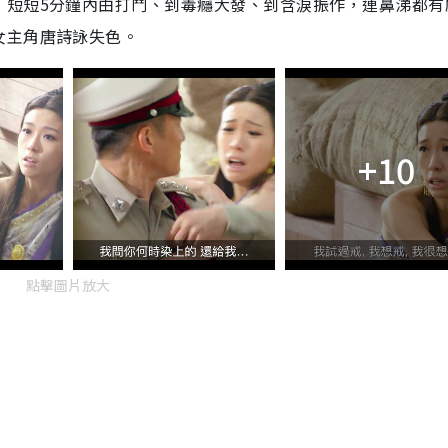
，短短5分鐘內由打鬥、到毒癮大發、到含淚振作，連鼻涕都有
女主角唐詩詠失色。
+10
點擊圖片放大