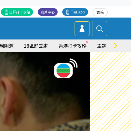
社群打卡攻略
商戶中心
下載 App
繁
简
周圍遊
18區好去處
香港打卡攻略
主題特集