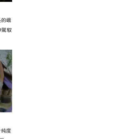
長的峨
神駕馭
針純度