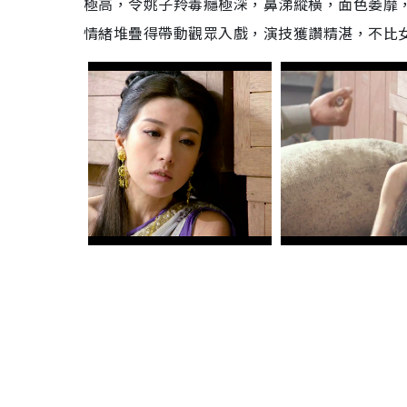
極高，令姚子羚毒癮極深，鼻涕縱橫，面色萎靡
情緒堆疊得帶動觀眾入戲，演技獲讚精湛，不比