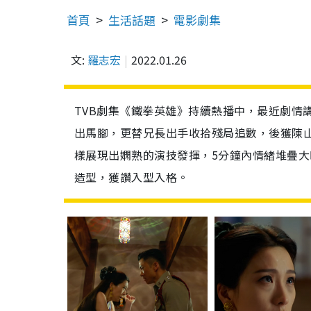
首頁
生活話題
電影劇集
文:
羅志宏
2022.01.26
TVB劇集《鐵拳英雄》持續熱播中，最近劇情
出馬腳，更替兄長出手收拾殘局追數，後獲陳
樣展現出嫻熟的演技發揮，5分鐘內情緒堆疊大
造型，獲讚入型入格。