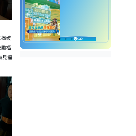
並揭破
鼓勵福
赫見福