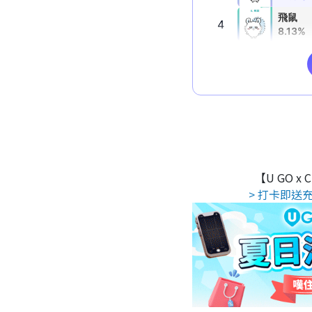
【U GO x
> 打卡即送充