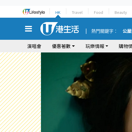
HK
Travel
Food
Beauty
熱門關鍵字：
公屋
演唱會
優惠著數
玩樂情報
購物