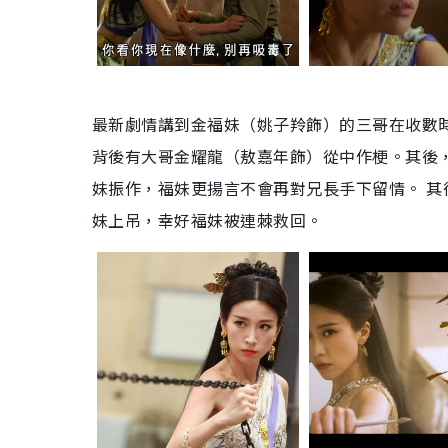
最新劇情講到金福妹（姚子羚飾）的三哥在收數
背後有大哥金耀龍（敖嘉年飾）從中作梗。其後
妹振作，福妹更揚言不會再對兄長手下留情。 
妹上吊，幸好福妹被連棘救回。