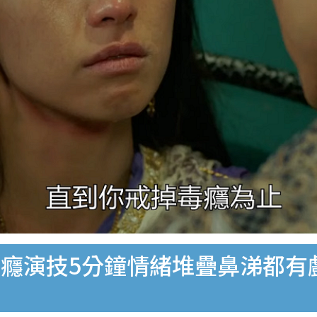
癮演技5分鐘情緒堆疊鼻涕都有戲 