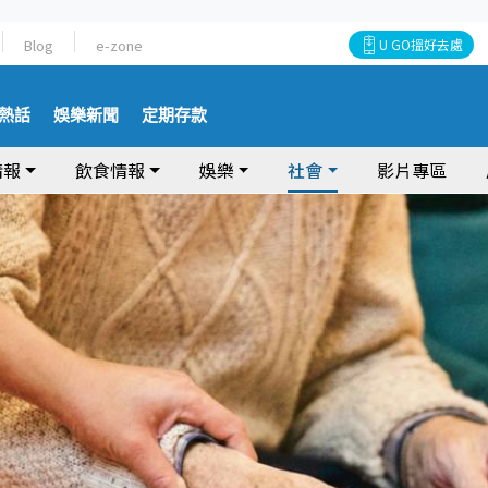
Blog
e-zone
U GO搵好去處
熱話
娛樂新聞
定期存款
情報
飲食情報
娛樂
社會
影片專區