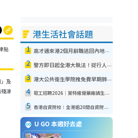
港生活社會話題
1
津貼
高才通來港2個月辭職逃回內地！控訴港企3宗罪 歎微管理極窒息
2
警方即日起全港大執法！捉行人亂過馬路+司機不專注駕駛！亂過馬路罰$2000
3
港大公共衞生學院推免費早期肺癌篩查！合資格人士將獲全額資助定期血液化驗／電腦斷層掃描／風險評估
劃」及
4
傷殘津
筍工招聘2026｜萊特維健藥廠請生產操作員！月薪高達$1.7萬 冷氣廠房/五天工作/保證雙糧
。
5
香港自資院校︱全港逾20間自資院校課程報名攻略 留位費可退/申請日期/報名連結
U GO 本週好去處