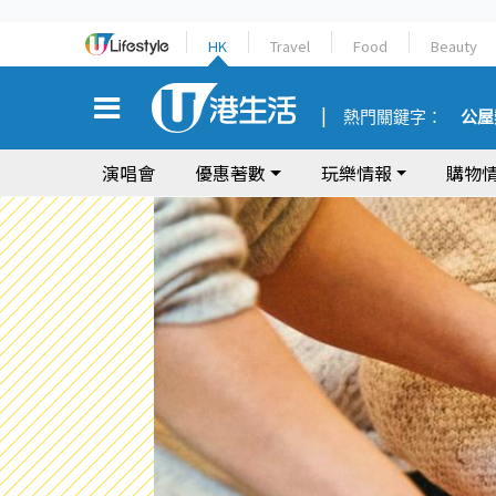
HK
Travel
Food
Beauty
熱門關鍵字：
公屋
演唱會
優惠著數
玩樂情報
購物