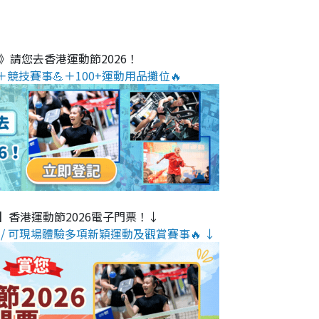
O》請您去香港運動節2026！
＋競技賽事💪＋100+運動用品攤位🔥
】香港運動節2026電子門票！↓
/ 可現場體驗多項新穎運動及觀賞賽事🔥 ↓