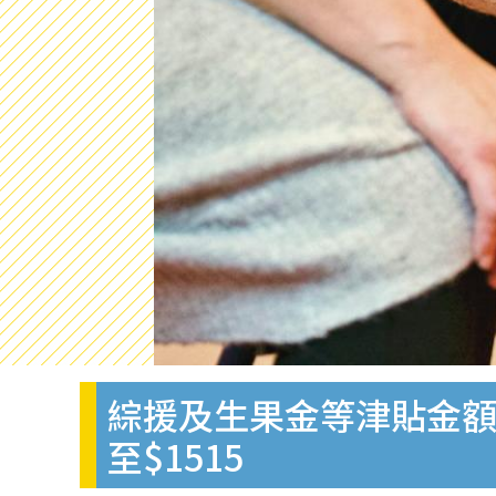
綜援及生果金等津貼金額擬
至$1515