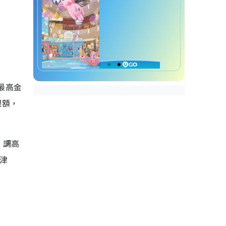
最高金
限額，
，調高
殘津