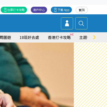
社群打卡攻略
商戶中心
下載 App
繁
简
周圍遊
18區好去處
香港打卡攻略
主題特集