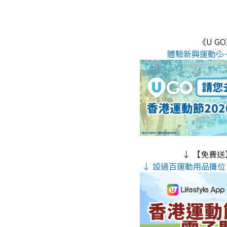
《U G
體驗新興運動💦
↓ 【免費送
↓ 設過百運動用品攤位 