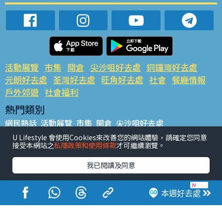
活動展覽
市集
開倉
尖沙咀好去處
銅鑼灣好去處
元朗好去處
荃灣好去處
旺角好去處
社會
餐廳情報
戶外郊遊
社會福利
熱門類別
網民熱話
活動展覽
市集
開倉
尖沙咀好去處
銅鑼灣好去處
元朗好去處
荃灣好去處
旺角好去處
社會
U Lifestyle 會使用Cookies來改善您的網站體驗，請確定您同意
接受本網站之
私隱政策和使用條款
才可繼續瀏覽。
餐廳情報
戶外郊遊
熱門標籤
我已閱讀及同意
#UGO搵好去處
#人氣活動推介
#美食社群熱話
#親子玩樂好去處
#ULifestyle應用程式
#限時搶
本週好去處
#UJetso禮物放送
#ULifestyle商戶中心
#著數
#網絡熱話