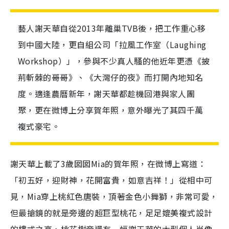
藝人謝天華自從2013年離巢TVB後，把工作重心移
到中國大陸，更自組公司「拉風工作室（Laughing
Workshop）」，參與不少真人騷的他近年更憑《披
荊斬棘的哥哥》、《大灣仔的夜》而打開內地知名
度。適逢農曆新年，謝天華都趁機回港與家人團
聚，更在微博上分享賀年照，意外曝光了其四千萬
複式豪宅。
謝天華上載了3歲囡囡Mia的賀年照，在微博上寫道：
「初五好，迎財神，花開富貴，如意吉祥！」從相中可
見，Mia穿上桃紅色唐裝，頂著金色小舞獅，非常可愛，
但最搶鏡的就是旁邊的超巨型桃花，足足媲美複式設計