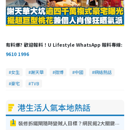
有料爆? 歡迎報料！U Lifestyle WhatsApp 報料專線:
9610 1996
女生
謝天華
微博
中國
網絡熱話
豪宅
TVB
港生活人氣本地熱話
1
裝修拆鐵閘隨時變賊人目標？網民揭2大關鍵用途：裝新式等於白裝？附新舊鐵閘分別