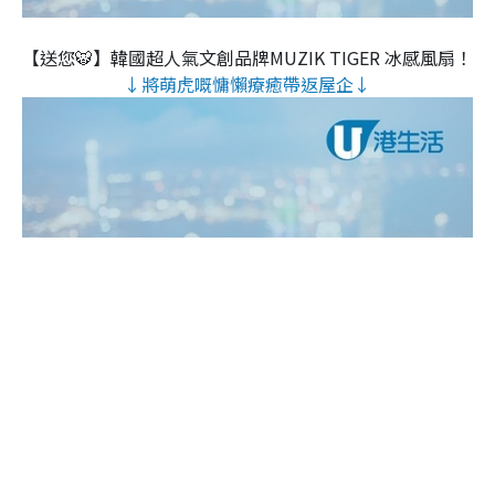
【送您🐯】韓國超人氣文創品牌MUZIK TIGER 冰感風扇！
↓將萌虎嘅慵懶療癒帶返屋企↓