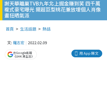
謝天華離巢TVB九年北上掘金賺到笑 四千萬
複式豪宅曝光 擺超巨型桃花兼放埋個人肖像
畫狂晒氣派
首頁
生活話題
熱話
文:
羅志宏
2022.02.09
在Google追蹤
用 App 睇文
《UHK 港生活》