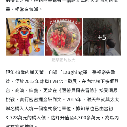
的樓式之高，桃花樹旁還有一幅謝天華的大型個人肖像
畫，相當有氣派。
+5
點擊圖片放大
現年48歲的謝天華，自憑「Laughing哥」爭視帝失敗
後，便於2013年離巢TVB北上發展，在內地接下多個登
台、商演、綜藝，更曾在《跟著貝爾去冒險》接受喝尿
挑戰，實行密密掘金賺到笑。2015年，謝天華就與太太
聯名購入大坑一個複式豪宅單位，據知單位已由當初
3,728萬元的購入價，估計升值至4,300多萬元，為區內
罕有複式樓盤。