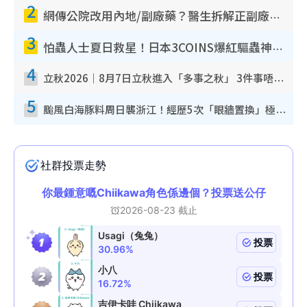
2
網傳公院改用內地/副廠藥？醫生拆解正副廠分別 揭4類人換藥隨時出事
3
怕蟲人士夏日救星！日本3COINS爆紅驅蟲神器$45起 1招「全程免觸碰」輕鬆搞定小強
4
立秋2026｜8月7日立秋進入「多事之秋」 3件事唔做得！專家教6招開運 清枱頭／銀包納氣接好運
5
颱風白海豚料周日襲浙江！經歷5次「眼牆置換」極罕見 成登陸內地最長途颱風