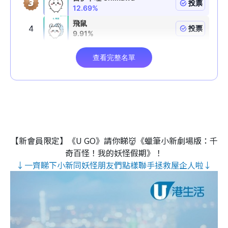
【新會員限定】《U GO》請你睇👹《蠟筆小新劇場版：千
奇百怪！我的妖怪假期》！
↓一齊睇下小新同妖怪朋友們點樣聯手拯救屋企人啦↓