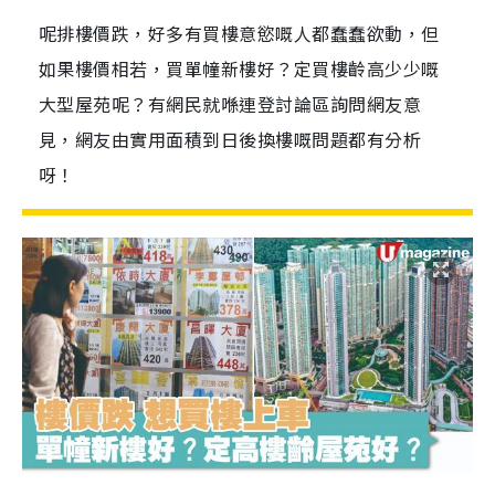
呢排樓價跌，好多有買樓意慾嘅人都蠢蠢欲動，但
如果樓價相若，買單幢新樓好？定買樓齡高少少嘅
大型屋苑呢？有網民就喺連登討論區詢問網友意
見，網友由實用面積到日後換樓嘅問題都有分析
呀！