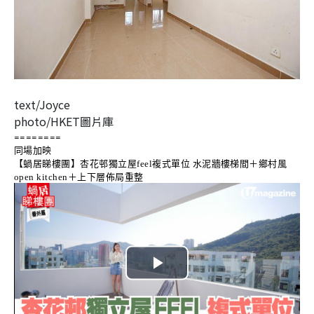
text/Joyce
photo/HKET圖片庫
========
同場加映
【蝸居睇樓團】杏花邨獨立屋feel複式單位 水泥牆樓梯間＋鄉村風
open kitchen＋上下層佈局重整
P
l