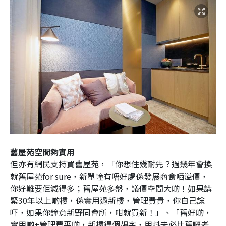
舊屋苑空間夠實用
但亦有網民支持買舊屋苑，「你想住幾耐先？過幾年會換
就舊屋苑for sure，新單幢有唔好處係發展商食哂溢價，
你好難要佢減得多；舊屋苑多盤，議價空間大啲！如果講
緊30年以上啲樓，係實用過新樓，管理費貴，你自己諗
吓，如果你鐘意新野同會所，咁就買新！」、「舊好啲，
實用啲+管理費平啲，新樓得個靚字，用料未必比舊嘅老