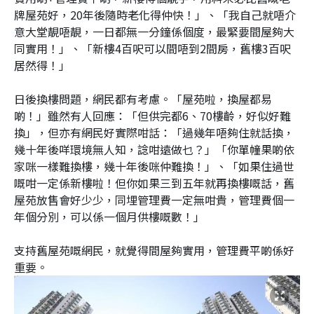
牌屋苑好，20年後隨時老化得仲快！」、「我自己就唔介
意大堂靚唔靚，一日都無一分鐘係個度，最緊要間屋夠大
同實用！」、「新樓4百呎可以間唔到2間房，舊樓3百呎
居然得！」
日後換樓問題，網民都有考慮。「屋苑啦，換屋都易
啲！」雖然有人回應：「但供完都6、70樓齡，好似好難
換」，但亦有網民好實際咁話：「過幾年唔夠住就話換，
幾十年後咩環境無人知，諗咁遠做乜？」「你單幢果啲依
家咪一樣難換樓，幾十年後咪仲難換！」、「如果住過世
嘅咁一定係新樓啦！但你如果三到五年就再換樓嘅話，舊
屋苑放售會好少少，同埋管理費一定無咁貴，管理費個一
年個分別，可以係一個月供樓嘅數！」
支持舊屋苑嘅網民，就覺得間屋夠實用，管理費平啲係好
重要。