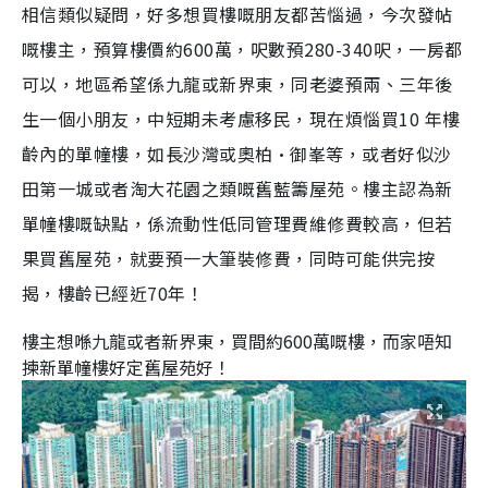
相信類似疑問，好多想買樓嘅朋友都苦惱過，今次發帖
嘅樓主，預算樓價約600萬，呎數預280-340呎，一房都
可以，地區希望係九龍或新界東，同老婆預兩、三年後
生一個小朋友，中短期未考慮移民，現在煩惱買10 年樓
齡內的單幢樓，如長沙灣或奧柏·御峯等，或者好似沙
田第一城或者淘大花園之類嘅舊藍籌屋苑。樓主認為新
單幢樓嘅缺點，係流動性低同管理費維修費較高，但若
果買舊屋苑，就要預一大筆裝修費，同時可能供完按
揭，樓齡已經近70年！
樓主想喺九龍或者新界東，買間約600萬嘅樓，而家唔知
揀新單幢樓好定舊屋苑好！