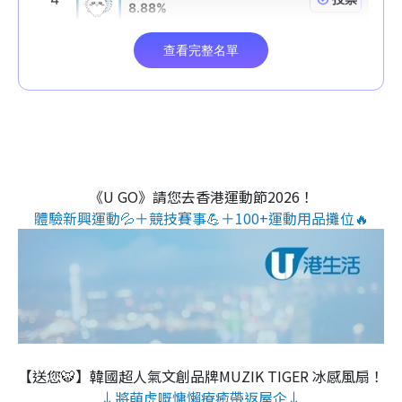
《U GO》請您去香港運動節2026！
體驗新興運動💦＋競技賽事💪＋100+運動用品攤位🔥
【送您🐯】韓國超人氣文創品牌MUZIK TIGER 冰感風扇！
↓將萌虎嘅慵懶療癒帶返屋企↓