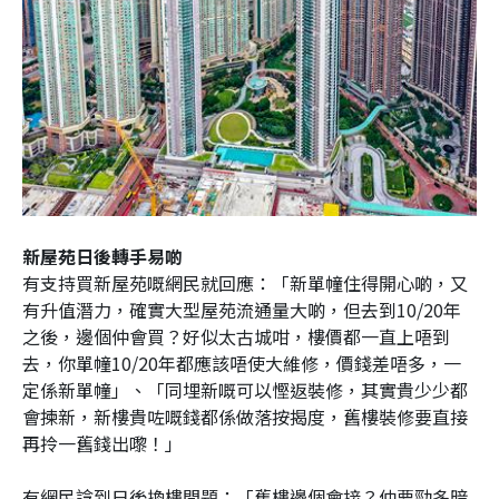
新屋苑日後轉手易啲
有支持買新屋苑嘅網民就回應：「新單幢住得開心啲，又
有升值潛力，確實大型屋苑流通量大啲，但去到10/20年
之後，邊個仲會買？好似太古城咁，樓價都一直上唔到
去，你單幢10/20年都應該唔使大維修，價錢差唔多，一
定係新單幢」、「同埋新嘅可以慳返裝修，其實貴少少都
會揀新，新樓貴咗嘅錢都係做落按揭度，舊樓裝修要直接
再拎一舊錢出嚟！」
有網民諗到日後換樓問題：「舊樓邊個會接？仲要勁多暗