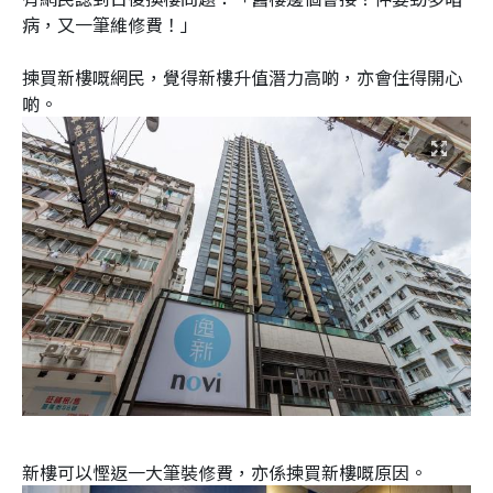
病，又一筆維修費！」
揀買新樓嘅網民，覺得新樓升值潛力高啲，亦會住得開心
啲。
新樓可以慳返一大筆裝修費，亦係揀買新樓嘅原因。