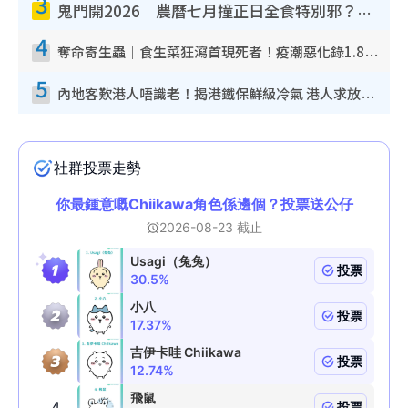
3
鬼門開2026｜農曆七月撞正日全食特別邪？專家警告切忌做一事！揭4大禁忌+2招保平安
4
奪命寄生蟲｜食生菜狂瀉首現死者！疫潮惡化錄1.8萬宗病例 揭洗菜3大謬誤
5
內地客歎港人唔識老！揭港鐵保鮮級冷氣 港人求放過：咪投訴