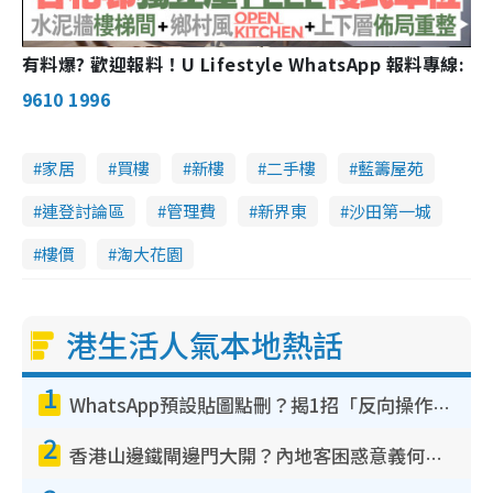
a
有料爆? 歡迎報料！U Lifestyle WhatsApp 報料專線:
y
9610 1996
V
家居
買樓
新樓
二手樓
藍籌屋苑
i
連登討論區
管理費
新界東
沙田第一城
d
樓價
淘大花園
e
港生活人氣本地熱話
o
1
WhatsApp預設貼圖點刪？揭1招「反向操作」還原簡潔介面 附3步實測教學
2
香港山邊鐵閘邊門大開？內地客困惑意義何在！網民神回覆：呢種叫法理性防禦