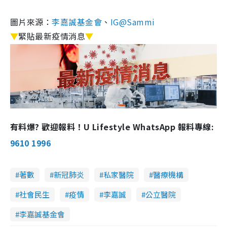
圖片來源：
李嘉誠基金會
、
IG@Sammi
▼
緊貼最新疫情消息
▼
有料爆? 歡迎報料！U Lifestyle WhatsApp 報料專線:
9610 1996
著數
新冠肺炎
私家醫院
醫療機構
社會民生
疫情
李嘉誠
公立醫院
李嘉誠基金會