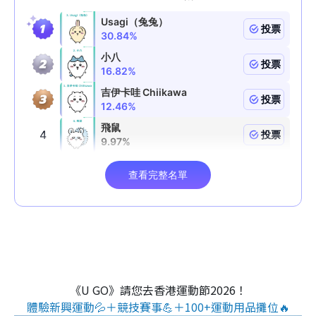
《U GO》請您去香港運動節2026！
體驗新興運動💦＋競技賽事💪＋100+運動用品攤位🔥