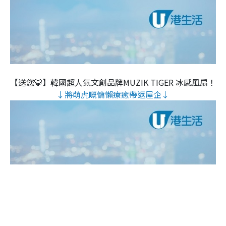
【送您🐯】韓國超人氣文創品牌MUZIK TIGER 冰感風扇！
↓將萌虎嘅慵懶療癒帶返屋企↓