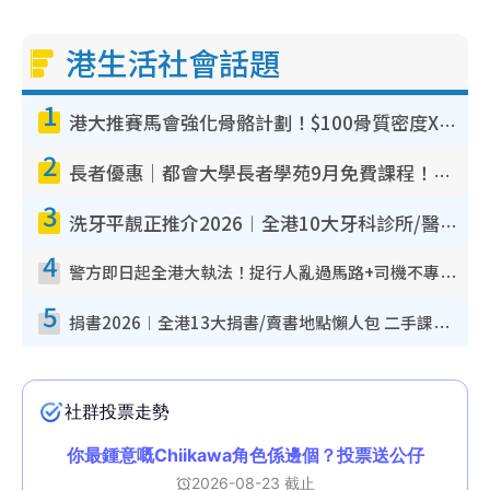
港生活社會話題
1
港大推賽馬會強化骨骼計劃！$100骨質密度X光檢查 完成免費運動訓練送超市禮券！附參加資格
2
長者優惠｜都會大學長者學苑9月免費課程！多媒體/微電影創作/網絡安全 附報名方法教學
3
洗牙平靚正推介2026︱全港10大牙科診所/醫院懶人包 夜診至8點/鎮靜潔牙/醫療券適用
4
警方即日起全港大執法！捉行人亂過馬路+司機不專注駕駛！亂過馬路罰$2000
5
捐書2026︱全港13大捐書/賣書地點懶人包 二手課本最高$150＋舊書換免費咖啡/戲票