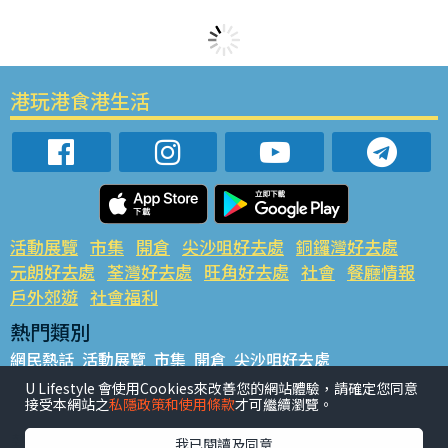
港玩港食港生活
活動展覽
市集
開倉
尖沙咀好去處
銅鑼灣好去處
元朗好去處
荃灣好去處
旺角好去處
社會
餐廳情報
戶外郊遊
社會福利
熱門類別
網民熱話
活動展覽
市集
開倉
尖沙咀好去處
銅鑼灣好去處
元朗好去處
荃灣好去處
旺角好去處
社會
U Lifestyle 會使用Cookies來改善您的網站體驗，請確定您同意
接受本網站之
私隱政策和使用條款
才可繼續瀏覽。
餐廳情報
戶外郊遊
熱門標籤
我已閱讀及同意