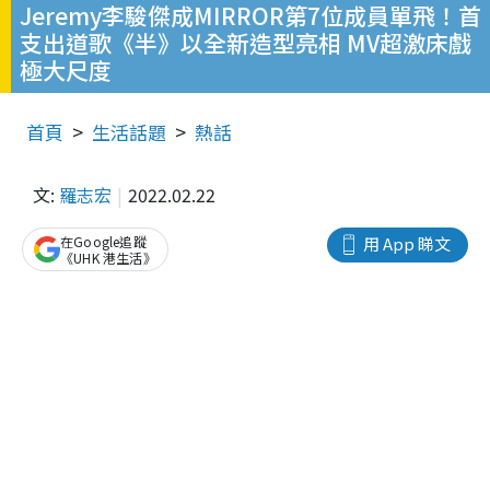
Jeremy李駿傑成MIRROR第7位成員單飛！首
支出道歌《半》以全新造型亮相 MV超激床戲
極大尺度
首頁
生活話題
熱話
文:
羅志宏
2022.02.22
在Google追蹤
用 App 睇文
《UHK 港生活》