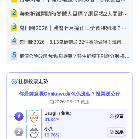
行李清潔｜車轆污糟過馬桶58倍！專家警告忌用酒精抹 教1招免污手除菌
2
裝修拆鐵閘隨時變賊人目標？網民揭2大關鍵用途：裝新式等於白裝？附新舊鐵閘分別
3
鬼門開2026｜農曆七月撞正日全食特別邪？專家警告切忌做一事！揭4大禁忌+2招保平安
4
鬼門開2026｜8.13鬼節禁忌 22件事唔做得！燒肉、刺身要少食？半夜勿吹口哨/打呢個電話
5
網傳公院改用內地/副廠藥？醫生拆解正副廠分別 揭4類人換藥隨時出事