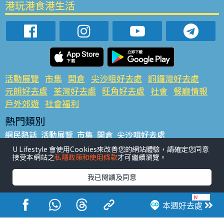
港玩港食港生活
活動展覽
市集
開倉
尖沙咀好去處
銅鑼灣好去處
元朗好去處
荃灣好去處
旺角好去處
社會
餐廳情報
戶外郊遊
社會福利
熱門類別
網民熱話
活動展覽
市集
開倉
尖沙咀好去處
銅鑼灣好去處
元朗好去處
荃灣好去處
旺角好去處
社會
U Lifestyle 會使用Cookies來改善您的網站體驗，請確定您同意
接受本網站之
私隱政策和使用條款
才可繼續瀏覽。
餐廳情報
戶外郊遊
熱門標籤
我已閱讀及同意
#UGO搵好去處
#人氣活動推介
#美食社群熱話
#親子玩樂好去處
#ULifestyle應用程式
#限時搶
本週好去處
#UJetso禮物放送
#ULifestyle商戶中心
#著數
#網絡熱話