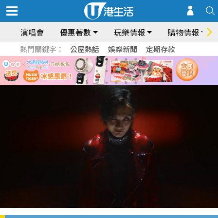
演唱會
優惠著數
玩樂情報
購物情報
熱門關鍵字：
公屋熱話
娛樂新聞
定期存款