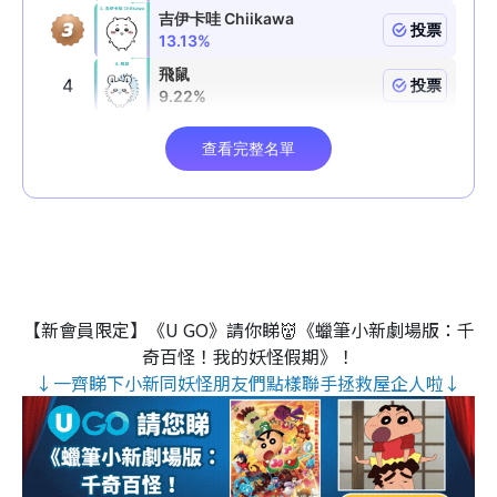
【新會員限定】《U GO》請你睇👹《蠟筆小新劇場版：千
奇百怪！我的妖怪假期》！
↓一齊睇下小新同妖怪朋友們點樣聯手拯救屋企人啦↓