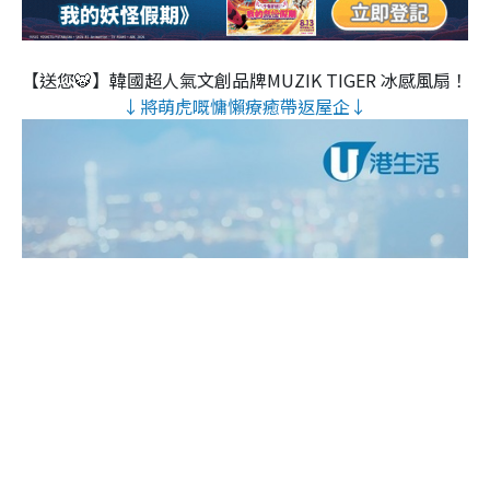
【送您🐯】韓國超人氣文創品牌MUZIK TIGER 冰感風扇！
↓將萌虎嘅慵懶療癒帶返屋企↓