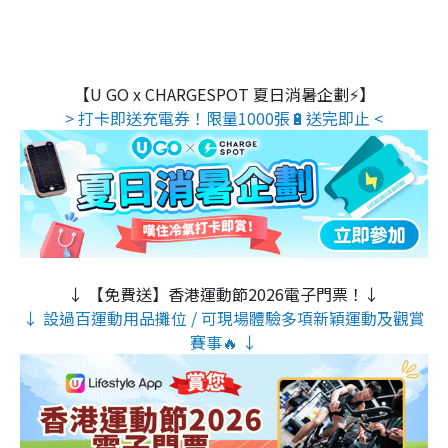
【U GO x CHARGESPOT 夏日消暑企劃⚡】
> 打卡即送充電券！限量1000張🔋送完即止 <
↓ 【免費送】香港運動節2026電子門票！↓
↓ 設過百運動用品攤位 / 可現場體驗多項新穎運動及觀賞
賽事🔥 ↓