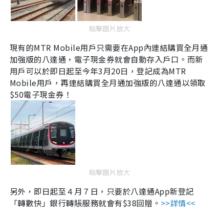
點擊圖片放大
現有的
MTR Mobile
用戶只需要在
App
內連結購買全月通
加強版的八達通，電子現金券就會自動存入戶口。而新
用戶可以於即日起至今年
3
月
20
日，登記成為
MTR
Mobile
用戶，再連結購買全月通加強版的八達通以領取
$50
電子現金券！
點擊圖片放大
另外，即日起至４月７日，只要於八達通App新登記
「轉數快」銀行轉賬服務就會有
$38
回贈。
>>詳情<<