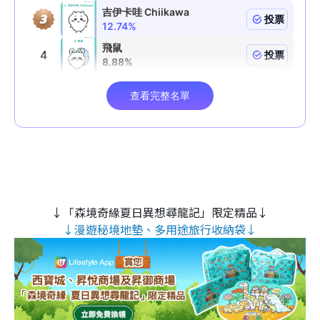
↓「森境奇緣夏日異想尋龍記」限定精品↓
↓漫遊秘境地墊、多用途旅行收納袋↓