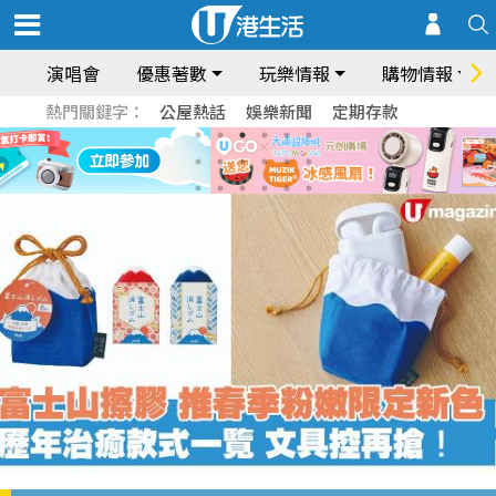
演唱會
優惠著數
玩樂情報
購物情報
熱門關鍵字：
公屋熱話
娛樂新聞
定期存款