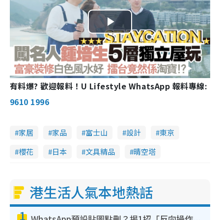
P
l
a
有料爆? 歡迎報料！U Lifestyle WhatsApp 報料專線:
y
9610 1996
V
家居
家品
富士山
設計
東京
i
櫻花
日本
文具精品
晴空塔
d
e
港生活人氣本地熱話
o
1
WhatsApp預設貼圖點刪？揭1招「反向操作」還原簡潔介面 附3步實測教學