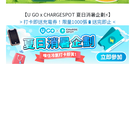
【U GO x CHARGESPOT 夏日消暑企劃⚡】
> 打卡即送充電券！限量1000張🔋送完即止 <