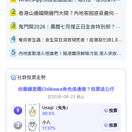
2
香港山邊鐵閘邊門大開？內地客困惑意義何在！網民神回覆：呢種叫法理性防禦
3
鬼門開2026｜農曆七月撞正日全食特別邪？專家警告切忌做一事！揭4大禁忌+2招保平安
4
奪命寄生蟲｜食生菜狂瀉首現死者！疫潮惡化錄1.8萬宗病例 揭洗菜3大謬誤
5
內地客歎港人唔識老！揭港鐵保鮮級冷氣 港人求放過：咪投訴