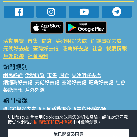
活動展覽
市集
開倉
尖沙咀好去處
銅鑼灣好去處
元朗好去處
荃灣好去處
旺角好去處
社會
餐廳情報
戶外郊遊
社會福利
熱門類別
網民熱話
活動展覽
市集
開倉
尖沙咀好去處
銅鑼灣好去處
元朗好去處
荃灣好去處
旺角好去處
社會
餐廳情報
戶外郊遊
熱門標籤
#UGO搵好去處
#人氣活動推介
#美食社群熱話
#親子玩樂好去處
#ULifestyle應用程式
#限時搶
U Lifestyle 會使用Cookies來改善您的網站體驗，請確定您同意
接受本網站之
私隱政策和使用條款
才可繼續瀏覽。
#UJetso禮物放送
#ULifestyle商戶中心
#著數
#網絡熱話
我已閱讀及同意
香港經濟日報版權所有©2026