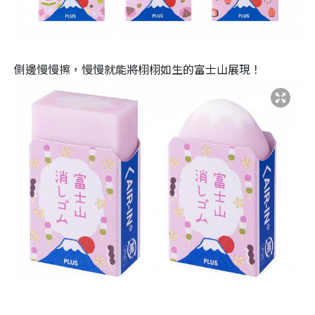
側邊慢慢擦，慢慢就能將栩栩如生的富士山展現！