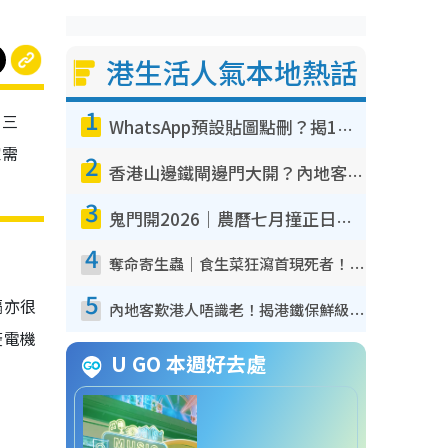
港生活人氣本地熱話
1
？三
WhatsApp預設貼圖點刪？揭1招「反向操作」還原簡潔介面 附3步實測教學
家需
2
香港山邊鐵閘邊門大開？內地客困惑意義何在！網民神回覆：呢種叫法理性防禦
3
鬼門開2026｜農曆七月撞正日全食特別邪？專家警告切忌做一事！揭4大禁忌+2招保平安
4
奪命寄生蟲｜食生菜狂瀉首現死者！疫潮惡化錄1.8萬宗病例 揭洗菜3大謬誤
5
隔亦很
內地客歎港人唔識老！揭港鐵保鮮級冷氣 港人求放過：咪投訴
菱電機
U GO 本週好去處