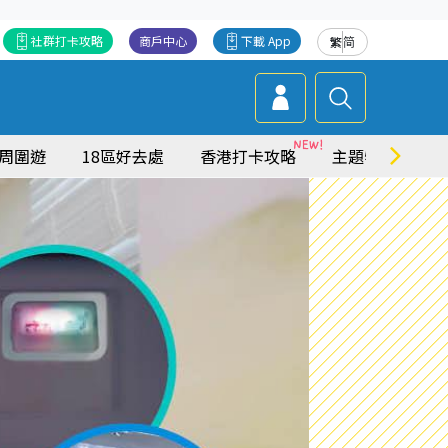
社群打卡攻略
商戶中心
下載 App
繁
简
周圍遊
18區好去處
香港打卡攻略
主題特集