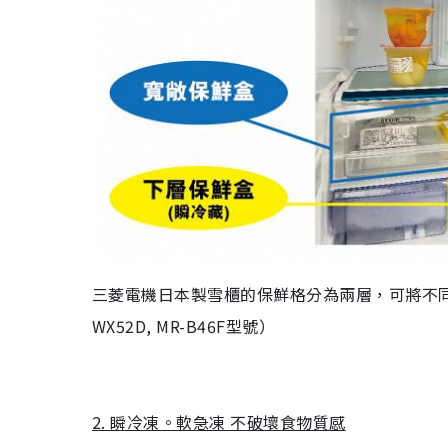
三菱電機日本製雪櫃的保鮮格分為兩層，可將不同食物細緻
WX52D, MR-B46F型號）
2. 瞬冷凍。軟急凍 不破壞食物質感