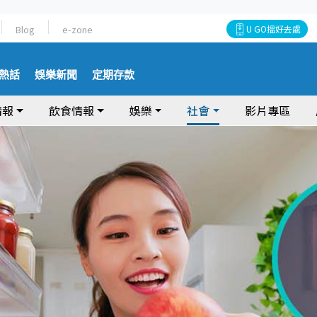
Blog
e-zone
U GO搵好去處
熱話
娛樂新聞
定期存款
情報
飲食情報
娛樂
社會
影片專區