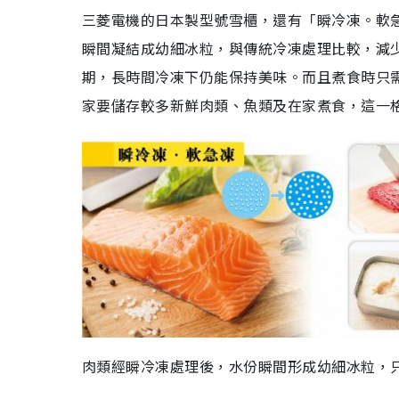
三菱電機的日本製型號雪櫃，還有「瞬冷凍。軟急
瞬間凝結成幼細冰粒，與傳統冷凍處理比較，減
期，長時間冷凍下仍能保持美味。而且煮食時只
家要儲存較多新鮮肉類、魚類及在家煮食，這一
肉類經瞬冷凍處理後，水份瞬間形成幼細冰粒，