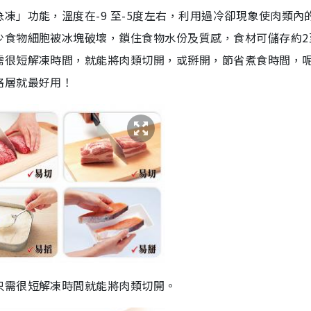
凍」功能，溫度在-9 至-5度左右，利用過冷卻現象使肉類內
少食物細胞被冰塊破壞，鎖住食物水份及質感，食材可儲存約2
需很短解凍時間，就能將肉類切開，或掰開，節省煮食時間，
格層就最好用！
只需很短解凍時間就能將肉類切開。