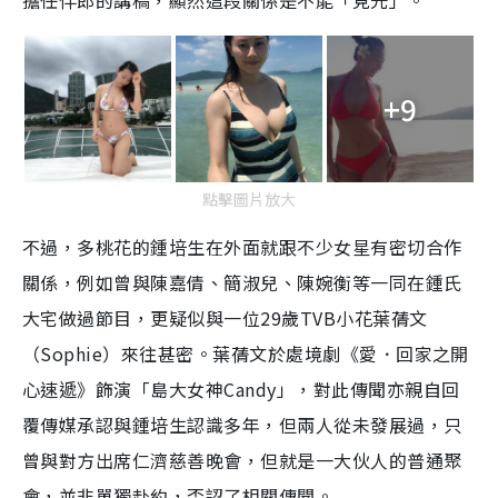
擔任伴郎的講稿，顯然這段關係是不能「見光」。
+9
點擊圖片放大
不過，多桃花的鍾培生在外面就跟不少女星有密切合作
關係，例如曾與陳嘉倩、簡淑兒、陳婉衡等一同在鍾氏
大宅做過節目，更疑似與一位29歲TVB小花葉蒨文
（Sophie）來往甚密。葉蒨文於處境劇《愛．回家之開
心速遞》飾演「島大女神Candy」，對此傳聞亦親自回
覆傳媒承認與鍾培生認識多年，但兩人從未發展過，只
曾與對方出席仁濟慈善晚會，但就是一大伙人的普通聚
會，並非單獨赴約，否認了相關傳聞。