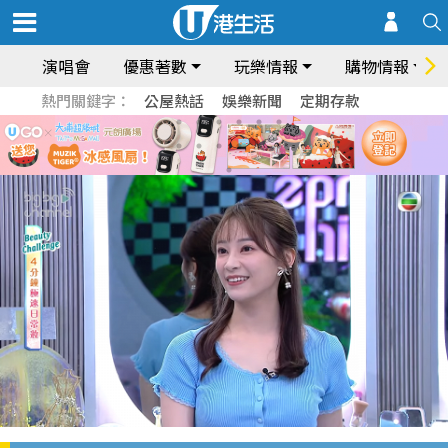
演唱會
優惠著數
玩樂情報
購物情報
熱門關鍵字：
公屋熱話
娛樂新聞
定期存款