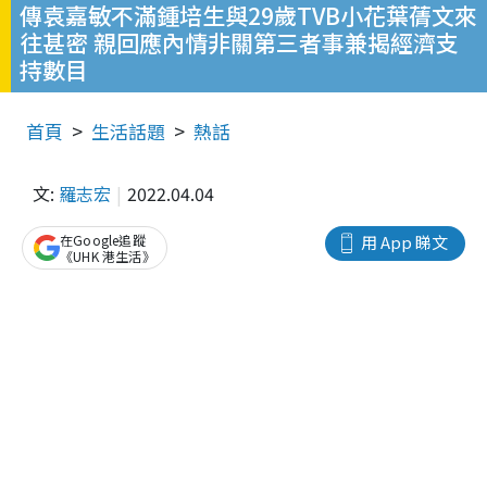
傳袁嘉敏不滿鍾培生與29歲TVB小花葉蒨文來
往甚密 親回應內情非關第三者事兼揭經濟支
持數目
首頁
生活話題
熱話
文:
羅志宏
2022.04.04
在Google追蹤
用 App 睇文
《UHK 港生活》