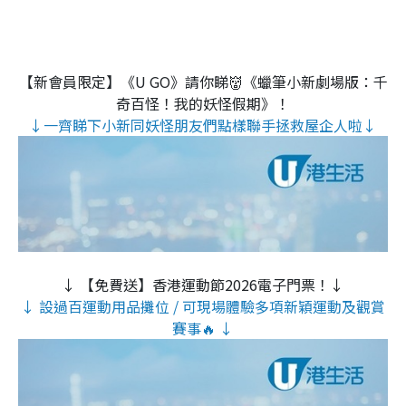
【新會員限定】《U GO》請你睇👹《蠟筆小新劇場版：千
奇百怪！我的妖怪假期》！
↓一齊睇下小新同妖怪朋友們點樣聯手拯救屋企人啦↓
↓ 【免費送】香港運動節2026電子門票！↓
↓ 設過百運動用品攤位 / 可現場體驗多項新穎運動及觀賞
賽事🔥 ↓