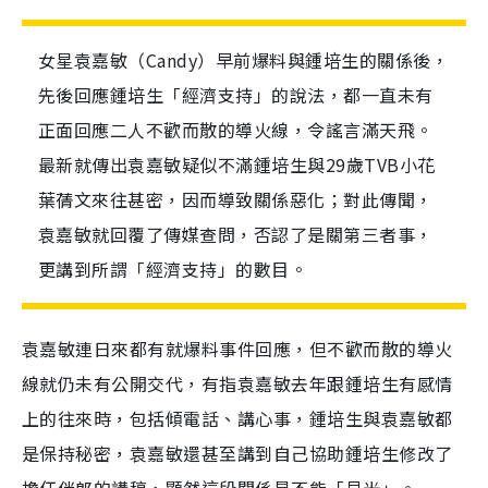
女星袁嘉敏（Candy）早前爆料與鍾培生的關係後，
先後回應鍾培生「經濟支持」的說法，都一直未有
正面回應二人不歡而散的導火線，令謠言滿天飛。
最新就傳出袁嘉敏疑似不滿鍾培生與29歲TVB小花
葉蒨文來往甚密，因而導致關係惡化；對此傳聞，
袁嘉敏就回覆了傳媒查問，否認了是關第三者事，
更講到所謂「經濟支持」的數目。
袁嘉敏連日來都有就爆料事件回應，但不歡而散的導火
線就仍未有公開交代，有指袁嘉敏去年跟鍾培生有感情
上的往來時，包括傾電話、講心事，鍾培生與袁嘉敏都
是保持秘密，袁嘉敏還甚至講到自己協助鍾培生修改了