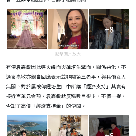
+8
點擊圖片放大
有傳袁嘉敏因此導火線而與鍾培生擘面，關係惡化，不
過袁嘉敏亦親自回應表示並非關第三者事，與其他女人
無關。對於屢被傳鍾培生口中所講「經濟支持」其實有
接近百萬元金額，袁嘉敏就反稱數目很少，不值一提，
否認了高價「經濟支持金」的傳聞。
+6