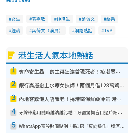
9610 1996
女生
袁嘉敏
鍾培生
葉蒨文
娛樂
經濟
葉蒨文（演員）
網絡熱話
TVB
港生活人氣本地熱話
1
奪命寄生蟲｜食生菜狂瀉首現死者！疫潮惡化錄1.8萬宗病例 揭洗菜3大謬誤
2
銀行高層戀上水療女技師！兩個月借128萬驚覺「沉船」沉落火海 揭背後疑似邪教操控賣淫
3
內地客歎港人唔識老！揭港鐵保鮮級冷氣 港人求放過：咪投訴
4
牙線棒亂用隨時越清越污糟！牙醫驚揭盲目過戶細菌恐致蛀牙：呢種先係日常真保養
5
WhatsApp預設貼圖點刪？揭1招「反向操作」還原簡潔介面 附3步實測教學