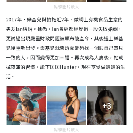
點擊圖片放大
2017年，樂基兒與拍拖近2年、做網上有機食品生意的
男友Ian結婚。據悉，Ian曾經都經歷過一段失敗婚姻，
更試過出現嚴重財政問題被頒布破產令，其後遇上樂基
兒後重新出發。樂基兒就曾透露能夠找一個跟自己意見
一致的人，因而變得更加幸福。再次成為人妻後，她戒
掉夜蒲的習慣，誕下囝囝Hunter，現在享受做媽媽的生
活。
+3
點擊圖片放大