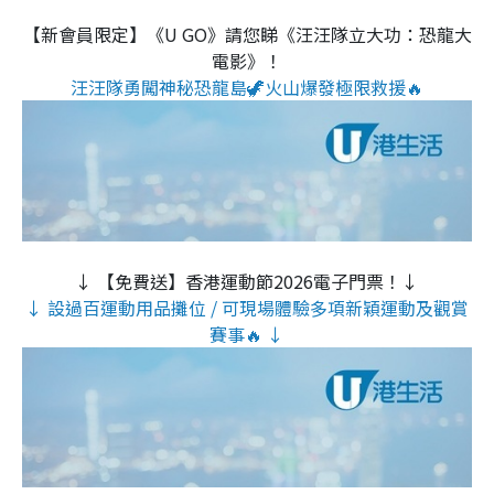
【新會員限定】《U GO》請您睇《汪汪隊立大功：恐龍大
電影》！
汪汪隊勇闖神秘恐龍島🦖火山爆發極限救援🔥
↓ 【免費送】香港運動節2026電子門票！↓
↓ 設過百運動用品攤位 / 可現場體驗多項新穎運動及觀賞
賽事🔥 ↓