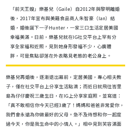
「前天王嫂」樂基兒（Gaile）自2012年與黎明離婚
後，2017年宣布與美籍食品商人朱智豪（Ian）結
婚，婚後誕下一子Hunter，一家三口生活定居美國
幸福美滿。日前，樂基兒就在IG社交平台上罕有分
享全家福和近照，見到她身形發福不少，心廣體
胖，可是焦點卻落在外表略見老態的老公身上。
樂基兒再婚後，逐漸退出幕前，定居美國，專心相夫教
子，僅在社交平台上分享生活點滴；而近日就飛往峇里
島為仔仔慶祝三歲生日，在IG上分享家庭照，並寫道：
「真不敢相信你今天已經3歲了！媽媽和爸爸非常愛你，
我們會永遠為你做最好的父母。急不及待想和你一起度
過今天，你是我生命中的小情人。」相中見到笑容滿面