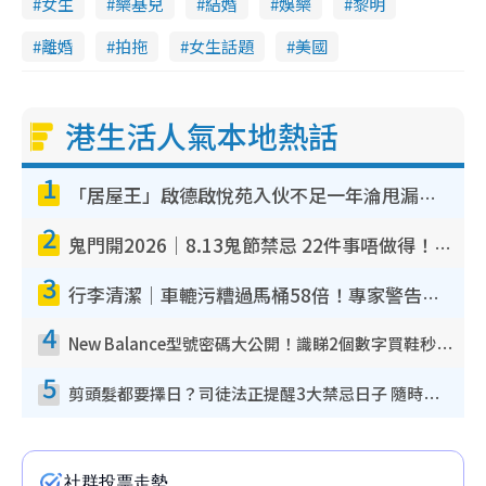
女生
樂基兒
結婚
娛樂
黎明
離婚
拍拖
女生話題
美國
港生活人氣本地熱話
1
「居屋王」啟德啟悅苑入伙不足一年淪甩漏之王！插頭噴火花致大停電 多戶業主全屋家電報銷
2
鬼門開2026｜8.13鬼節禁忌 22件事唔做得！燒肉、刺身要少食？半夜勿吹口哨/打呢個電話
3
行李清潔｜車轆污糟過馬桶58倍！專家警告忌用酒精抹 教1招免污手除菌
4
New Balance型號密碼大公開！識睇2個數字買鞋秒知功能免中伏 附5大熱門鞋款
5
剪頭髮都要擇日？司徒法正提醒3大禁忌日子 隨時剪走財運！呢日剪髮恐「剪壽命」？