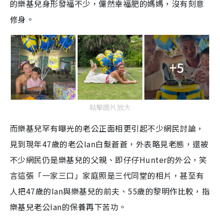
的樂基兒身形發福不少，儼然幸福肥的媽媽，沒有刻意
修身。
+5
點擊圖片放大
而樂基兒罕有曝光的老公正面相更引起不少網民討論，
見到現年47歲的老公Ian白髮蒼蒼，外表略見老態，還被
不少網民仍是樂基兒的父親、即仔仔Hunter的外公，笑
言這張「一家三口」家庭照是三代同堂的相片，甚至有
人把47歲的Ian與樂基兒的前夫、55歲的黎明作比較，指
樂基兒老公Ian的保養再下苦功。