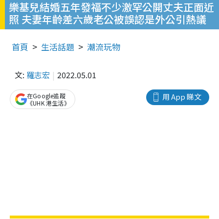
樂基兒結婚五年發福不少激罕公開丈夫正面近
照 夫妻年齡差六歲老公被誤認是外公引熱議
首頁
生活話題
潮流玩物
文:
羅志宏
2022.05.01
在Google追蹤
用 App 睇文
《UHK 港生活》