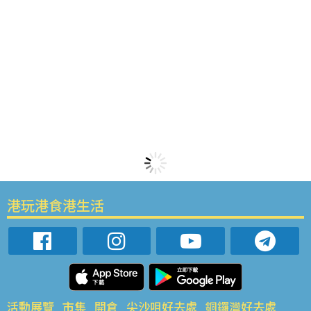
港玩港食港生活
活動展覽
市集
開倉
尖沙咀好去處
銅鑼灣好去處