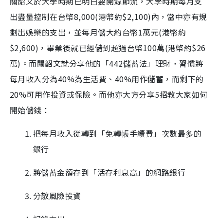
關韶文於大學時期已明白要開源節流，大學時期每月支
Time
出盡量控制在台幣8,000(港幣約$2,100)內，當中亦有規
劃出娛樂的支出，並每月儲大約台幣1萬元(港幣約
$2,600)，畢業後就已經儲到超過台幣100萬(港幣約$26
萬)。而關韶文就分享他的「442儲蓄法」理財，習慣將
每月收入分為40%為生活費、40%用作儲蓄，而剩下的
20%可用作投資或保險。而他亦大方分享5招教大家如何
開始儲錢：
把每月收入從轉到「免轉帳手續費」次數最多的
銀行
將儲蓄金額存到「活存利息高」的網路銀行
分散風險投資