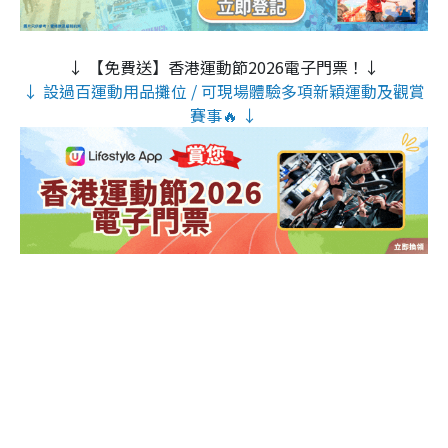
↓ 【免費送】香港運動節2026電子門票！↓
↓ 設過百運動用品攤位 / 可現場體驗多項新穎運動及觀賞
賽事🔥 ↓