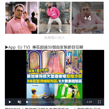
+4
點擊圖片放大
►App《U TV》專區超過50個自家製節目任睇
Remaining
-
1:33
Loaded
:
Play
Unmute
Fullscreen
34.84%