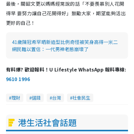
最後，關韶文更以媽媽經常說的話「不要羨慕別人花開
得早 要努力讓自己花開得好」鼓勵大家，期望能夠活出
更好的自己！
41歲陳冠希罕晒新造型比例奇怪被笑身高得一米二
網民難以置信：一代男神老態崩壞了
有料爆? 歡迎報料！U Lifestyle WhatsApp 報料專線:
9610 1996
理財
儲錢
台灣
社會民生
港生活社會話題