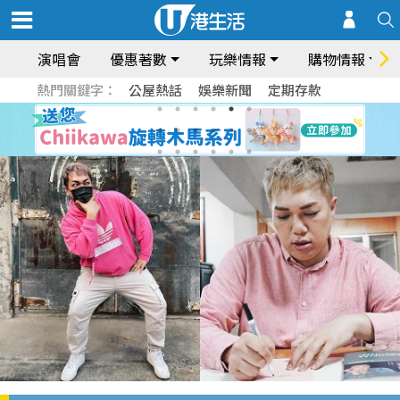
演唱會
優惠著數
玩樂情報
購物情報
熱門關鍵字：
公屋熱話
娛樂新聞
定期存款