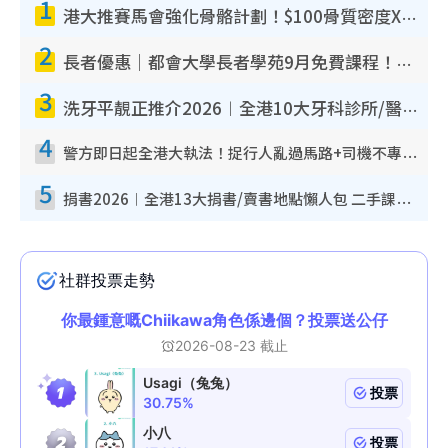
1
港大推賽馬會強化骨骼計劃！$100骨質密度X光檢查 完成免費運動訓練送超市禮券！附參加資格
2
長者優惠｜都會大學長者學苑9月免費課程！多媒體/微電影創作/網絡安全 附報名方法教學
3
洗牙平靚正推介2026︱全港10大牙科診所/醫院懶人包 夜診至8點/鎮靜潔牙/醫療券適用
4
警方即日起全港大執法！捉行人亂過馬路+司機不專注駕駛！亂過馬路罰$2000
5
捐書2026︱全港13大捐書/賣書地點懶人包 二手課本最高$150＋舊書換免費咖啡/戲票