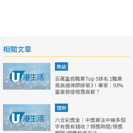
相關文章
熱話
百萬富翁職業Top 5排名 1職業
竟高過律師排第3！專家︰93%
富豪發達唔靠高薪？
理財
六合彩獎金｜中獎算法中幾多個
字有獎有錢收？領獎時間/領獎
期限/領獎程序方法