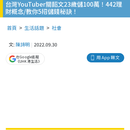
台灣YouTuber關韶文23歲儲100萬！442理
財概念/教你5招儲錢秘訣！
首頁
生活話題
社會
文:
陳詩明
2022.09.30
在Google追蹤
用 App 睇文
《UHK 港生活》