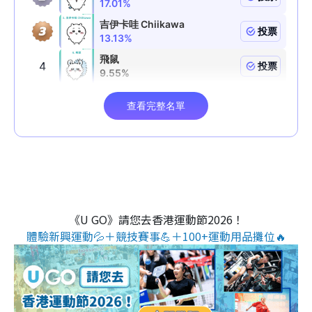
《U GO》請您去香港運動節2026！
體驗新興運動💦＋競技賽事💪＋100+運動用品攤位🔥