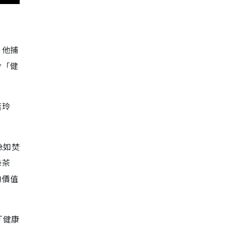
，他捕
令「健
若玲
急如焚
綠茶
的價值
「健康