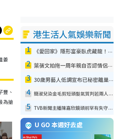
港生活人氣娛樂新聞
1
《愛回家》隱形富豪臥虎藏龍！盤點12位財氣逼人的有錢藝人：呢位靚女3億身家唔憂做
繼姜
2
葉蒨文拍拖一周年親自否認情侶關係？！被質疑感情造假竟稱GM「普通同事」
3
30歲男藝人低調宣布已秘密離巢！人氣急跌變失蹤人口︰「這幾年過得並不容易」
4
子豐、
簡淑兒染金毛剪短頭髮氣質判若兩人！嚇壞老公麥大力都認唔出：「你做咩事？」
最為搶
5
TVB新聞主播陳嘉欣鏡頭前罕有失守！遭林超英一句說話突襲嚇親當場大笑
U GO 本週好去處