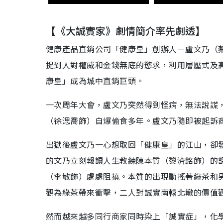
【《大誠實家》劇情簡介率先劇透】
健康產品直銷公司「健康皇」創辦人－盧文乃（
捉到人對權威和金錢無底的慾求，利用層壓式及
康皇」成為城中直銷巨頭。
一次周年大會，盧文乃突然得到怪病，無法說謊
（徐㴓喬飾）自爆偷食多年。盧文乃隨即被起訴
出獄後盧文乃一心想取回「健康皇」的江山，卻發
的文乃立刻報讀人生教練陳本質（黎濟銘飾）的
（李敏飾）處處阻撓。本質的出現動搖著綠茶和男友
觀為綠茶帶來衝擊，二人對誠實南轅北轍的價值
然而越來越多同行商家同時染上「誠實症」，化學