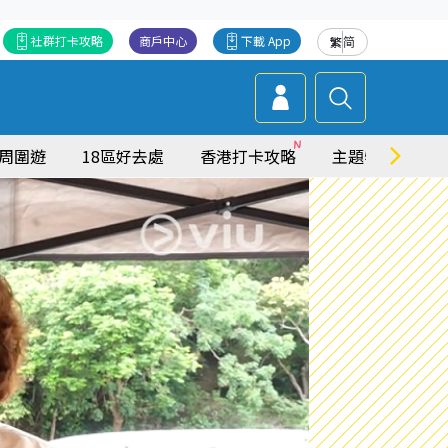
社群打卡攻略
商戶中心
下載 App
繁
简
周圍遊
18區好去處
香港打卡攻略
主題特集