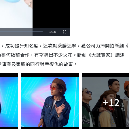
R
-
1:16
F
u
l
e
l
現出色，成功提升知名度，這次就乘勝追擊，獲公司力捧開拍新劇
s
c
m
r
e哥何啟華合作，有望擦出不少火花。新劇《大誠實家》講述
e
e
a
n
走事業及家庭的同行對手復仇的故事。
i
n
i
n
+12
g
T
i
m