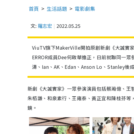
首頁
生活話題
電影劇集
文:
羅志宏
2022.05.25
ViuTV旗下MakerVille開拍原創新劇《大
ERROR成員Dee何啟華擔正，日前就聯同一眾
濤、Ian、AK、Edan、Anson Lo、Stanl
新劇《大誠實家》一眾參演演員包括蔡瀚億、王智德
朱栢謙、和泉素行、王雍泰、黃正宜和陳桂芬等，演
鏡。