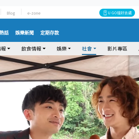
Blog
e-zone
U GO搵好去處
熱話
娛樂新聞
定期存款
情報
飲食情報
娛樂
社會
影片專區