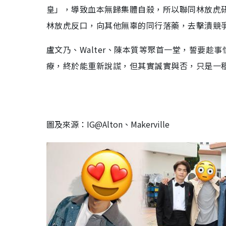
皇」，導致血本無歸集體自殺，所以聯同林放虎
林放虎反口，向其他無辜的同行落藥，去擊潰競
盧文乃、Walter、陳本質等聚首一堂，誓要趁事
療，終於能重新說謊，但其實誠實與否，只是一
圖及來源：IG@Alton、Makerville