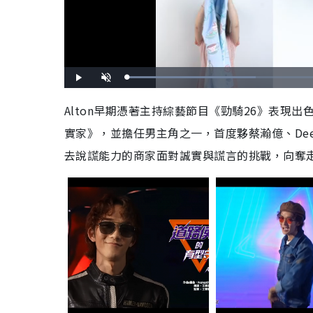
L
P
U
o
l
n
a
a
m
d
y
u
Alton早期憑著主持綜藝節目《勁騎26》表
e
t
d
e
:
實家》，並擔任男主角之一，首度夥蔡瀚億、De
4
4
.
4
去說謊能力的商家面對誠實與謊言的挑戰，向奪
5
%