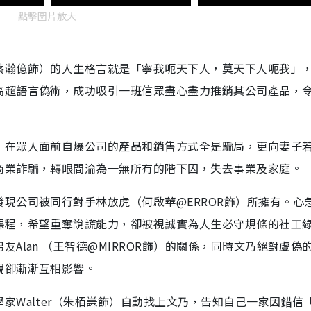
點擊圖片放大
e
蔡瀚億飾）的人生格言就是「寧我呃天下人，莫天下人呃我」
高超語言偽術，成功吸引一班信眾盡心盡力推銷其公司產品，
，在眾人面前自爆公司的產品和銷售方式全是騙局，更向妻子
商業詐騙，轉眼間淪為一無所有的階下囚，失去事業及家庭。
現公司被同行對手林放虎（何啟華@ERROR飾）所擁有。心
課程，希望重奪說謊能力，卻被視誠實為人生必守規條的社工
Alan （王智德@MIRROR飾）的關係，同時文乃絕對虛偽
觀卻漸漸互相影響。
家Walter（朱栢謙飾）自動找上文乃，告知自己一家因錯信