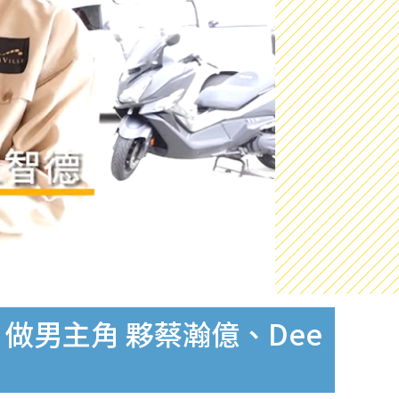
家》做男主角 夥蔡瀚億、Dee