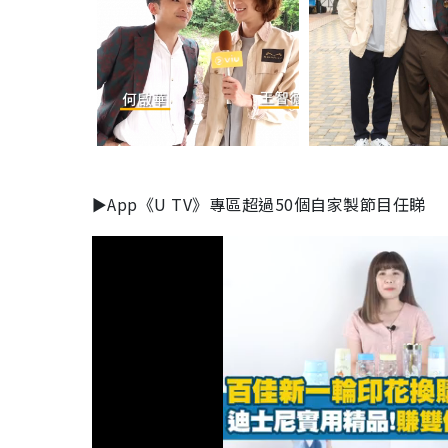
►App《U TV》專區超過50個自家製節目任睇