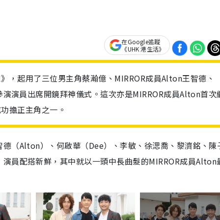
在Google追蹤
《UHK 港生活》
誠實家》，起用了三位男主角蔡瀚億、MIRROR成員Alton王智德、
參演演員出席開鏡拜神儀式。這次亦是MIRROR成員Alton首次
ey後成功擔正主角之一。
（Alton）、何啟華（Dee）、李敏、徐㴓喬、黎濟銘、陳
員配搭新鮮，其中就以一頭中長曲髮的MIRROR成員Alton