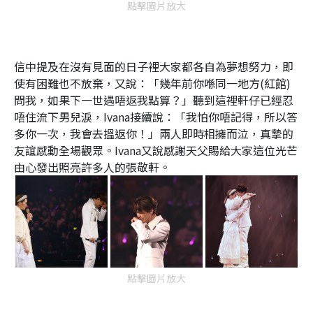
點擊圖片放大
m
e
信中提及在沒有見面的日子裡大家都各自為夢想努力，即
使有困難也不放棄，又說：「幾年前你喺同一地方(紅館)
問我，如果下一世遇唔返我點算？」聽到這裡軒仔已經忍
唔住流下男兒淚，Ivana接續說：「我怕你唔記得，所以答
多你一次，我會去搵返你！」兩人即時相擁而泣，真摯的
友誼感動全場觀眾。Ivana又說感謝天父賜給大家這位光芒
由心發出照亮許多人的張敬軒。
點擊圖片放大