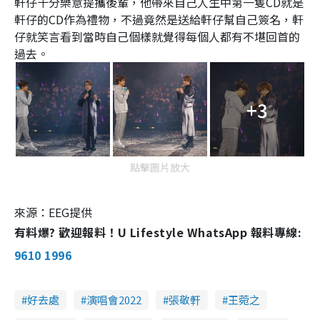
軒仔十分樂意提攜後輩，他帶來自己人生中第一隻CD就是
軒仔的CD作為禮物，不過竟然是送給軒仔幫自己簽名，軒
仔就笑言看到當時自己個樣就覺得每個人都有不堪回首的
過去。
+3
點擊圖片放大
來源：EEG提供
有料爆? 歡迎報料！U Lifestyle WhatsApp 報料專線:
9610 1996
好去處
演唱會2022
張敬軒
王菀之