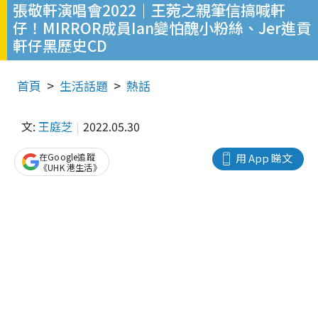
張敬軒演唱會2022｜王菀之親筆信搞喊軒
仔！MIRROR成員Ian變怕醜小粉絲、Jer進貢
軒仔黑歷史CD
首頁
生活話題
熱話
文:
王庭芝
2022.05.30
在Google追蹤
用 App 睇文
《UHK 港生活》