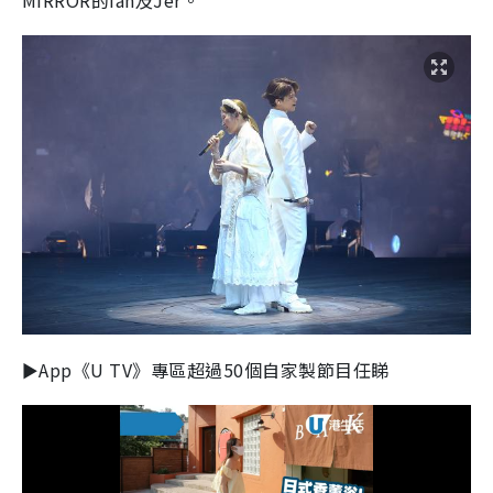
MIRROR的Ian及Jer。
►App《U TV》專區超過50個自家製節目任睇