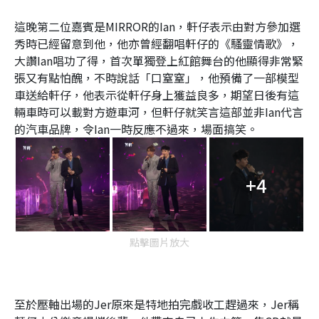
這晚第二位嘉賓是MIRROR的Ian，軒仔表示由對方參加選
秀時已經留意到他，他亦曾經翻唱軒仔的《騷靈情歌》，
大讚Ian唱功了得，首次單獨登上紅館舞台的他顯得非常緊
張又有點怕醜，不時說話「口窒窒」，他預備了一部模型
車送給軒仔，他表示從軒仔身上獲益良多，期望日後有這
輛車時可以載對方遊車河，但軒仔就笑言這部並非Ian代言
的汽車品牌，令Ian一時反應不過來，場面搞笑。
+4
點擊圖片放大
至於壓軸出場的Jer原來是特地拍完戲收工趕過來，Jer稱