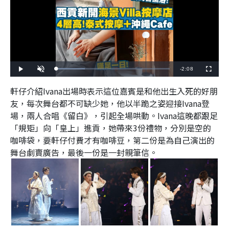
R
-
2:08
L
P
U
F
o
l
n
u
a
a
m
l
e
d
y
u
l
軒仔介紹Ivana出場時表示這位嘉賓是和他出生入死的好朋
e
t
s
d
e
c
m
友，每次舞台都不可缺少她，他以半跪之姿迎接Ivana登
:
r
2
e
5
場，兩人合唱《留白》，引起全場哄動。Ivana這晚都跟足
e
a
.
n
3
「規矩」向「皇上」進貢，她帶來3份禮物，分別是空的
1
i
%
咖啡袋，要軒仔付費才有咖啡豆，第二份是為自己演出的
n
舞台劇賣廣告，最後一份是一封親筆信。
i
n
g
T
i