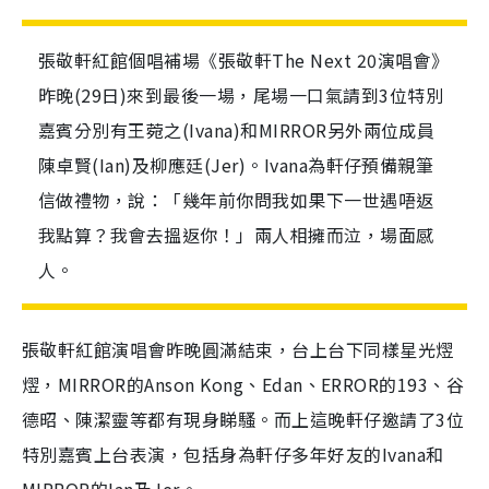
張敬軒紅館個唱補場《張敬軒The Next 20演唱會》
昨晚(29日)來到最後一場，尾場一口氣請到3位特別
嘉賓分別有王菀之(Ivana)和MIRROR另外兩位成員
陳卓賢(Ian)及柳應廷(Jer)。Ivana為軒仔預備親筆
信做禮物，說：「幾年前你問我如果下一世遇唔返
我點算？我會去搵返你！」兩人相擁而泣，場面感
人。
張敬軒紅館演唱會昨晚圓滿結束，台上台下同樣星光熤
熤，MIRROR的Anson Kong、Edan、ERROR的193、谷
德昭、陳潔靈等都有現身睇騷。而上這晚軒仔邀請了3位
特別嘉賓上台表演，包括身為軒仔多年好友的Ivana和