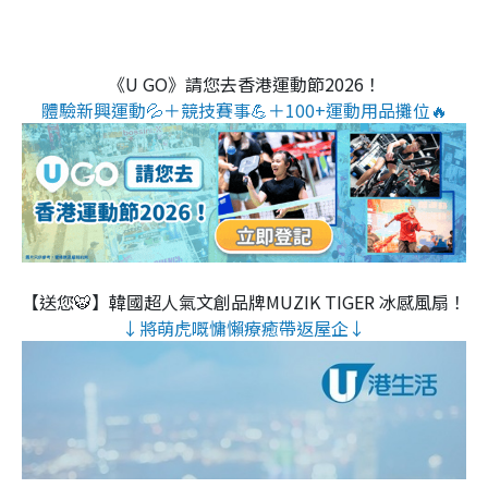
《U GO》請您去香港運動節2026！
體驗新興運動💦＋競技賽事💪＋100+運動用品攤位🔥
【送您🐯】韓國超人氣文創品牌MUZIK TIGER 冰感風扇！
↓將萌虎嘅慵懶療癒帶返屋企↓