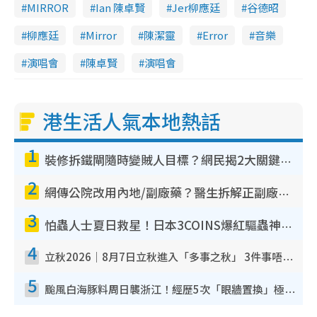
MIRROR
Ian 陳卓賢
Jer柳應廷
谷德昭
柳應廷
Mirror
陳潔靈
Error
音樂
演唱會
陳卓賢
演唱會
港生活人氣本地熱話
1
裝修拆鐵閘隨時變賊人目標？網民揭2大關鍵用途：裝新式等於白裝？附新舊鐵閘分別
2
網傳公院改用內地/副廠藥？醫生拆解正副廠分別 揭4類人換藥隨時出事
3
怕蟲人士夏日救星！日本3COINS爆紅驅蟲神器$45起 1招「全程免觸碰」輕鬆搞定小強
4
立秋2026｜8月7日立秋進入「多事之秋」 3件事唔做得！專家教6招開運 清枱頭／銀包納氣接好運
5
颱風白海豚料周日襲浙江！經歷5次「眼牆置換」極罕見 成登陸內地最長途颱風