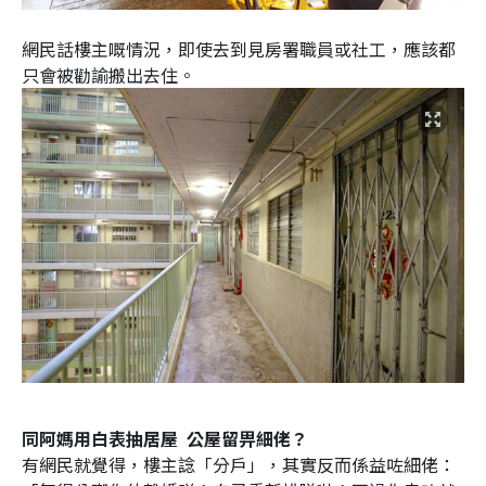
網民話樓主嘅情況，即使去到見房署職員或社工，應該都
只會被勸諭搬出去住。
同阿媽用白表抽居屋 公屋留畀細佬？
有網民就覺得，樓主諗「分戶」，其實反而係益咗細佬：