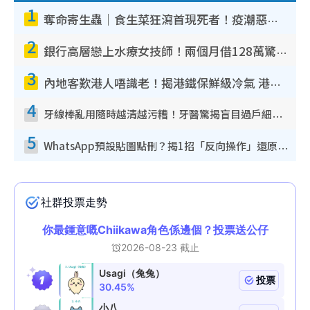
1
奪命寄生蟲｜食生菜狂瀉首現死者！疫潮惡化錄1.8萬宗病例 揭洗菜3大謬誤
2
銀行高層戀上水療女技師！兩個月借128萬驚覺「沉船」沉落火海 揭背後疑似邪教操控賣淫
3
內地客歎港人唔識老！揭港鐵保鮮級冷氣 港人求放過：咪投訴
4
牙線棒亂用隨時越清越污糟！牙醫驚揭盲目過戶細菌恐致蛀牙：呢種先係日常真保養
5
WhatsApp預設貼圖點刪？揭1招「反向操作」還原簡潔介面 附3步實測教學