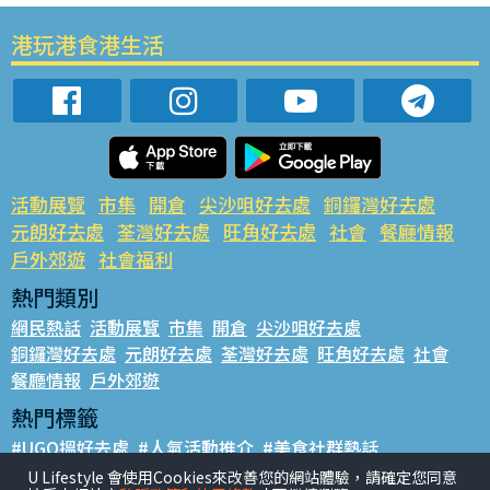
港玩港食港生活
活動展覽
市集
開倉
尖沙咀好去處
銅鑼灣好去處
元朗好去處
荃灣好去處
旺角好去處
社會
餐廳情報
戶外郊遊
社會福利
熱門類別
網民熱話
活動展覽
市集
開倉
尖沙咀好去處
銅鑼灣好去處
元朗好去處
荃灣好去處
旺角好去處
社會
餐廳情報
戶外郊遊
熱門標籤
#UGO搵好去處
#人氣活動推介
#美食社群熱話
#親子玩樂好去處
#ULifestyle應用程式
#限時搶
U Lifestyle 會使用Cookies來改善您的網站體驗，請確定您同意