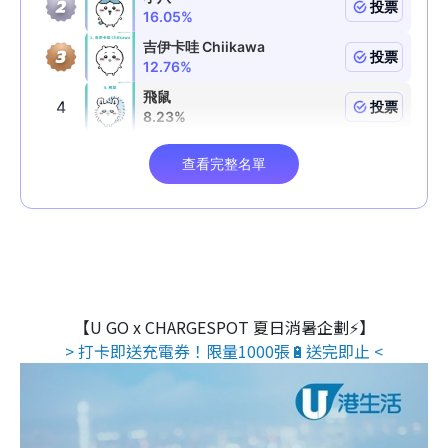
【U GO x CHARGESPOT 夏日消暑企劃⚡】
> 打卡即送充電券！限量1000張🔋送完即止 <