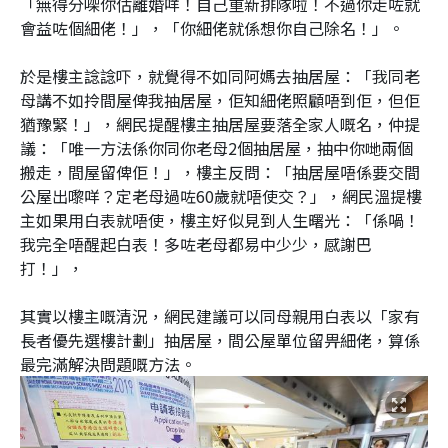
「無得分㗎你估離婚咩！自己重新排隊啦！不過你走咗就
會益咗個細佬！」，「你細佬就係想你自己除名！」。
於是樓主諗諗吓，就覺得不如同阿媽去抽居屋：「我同老
母講不如拎間屋俾我抽居屋，佢知細佬照顧唔到佢，但佢
猶豫緊！」，網民提醒樓主抽居屋要落全家人嘅名，仲提
議：「唯一方法係你同你老母2個抽居屋，抽中你哋兩個
搬走，間屋留俾佢！」，樓主反問：「抽居屋唔係要交間
公屋出嚟咩？定老母過咗60歲就唔使交？」，網民溫提樓
主如果用白表就唔使，樓主好似見到人生曙光：「係喎！
我完全唔醒起白表！多咗老母都易中少少，感謝巴
打！」，
其實以樓主嘅清況，網民建議可以同母親用白表以「家有
長者優先選樓計劃」抽居屋，間公屋單位留畀細佬，算係
最完滿解決問題嘅方法。