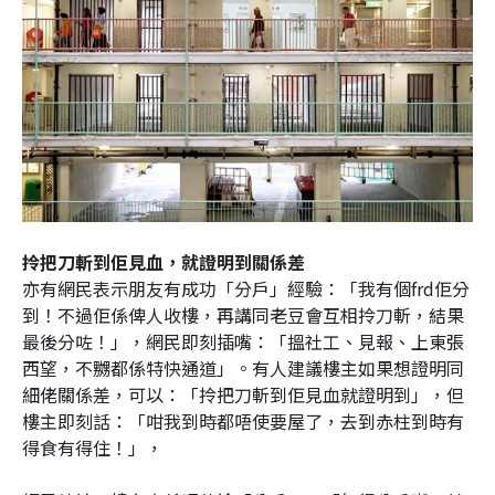
拎把刀斬到佢見血，就證明到關係差
亦有網民表示朋友有成功「分戶」經驗：「我有個frd佢分
到！不過佢係俾人收樓，再講同老豆會互相拎刀斬，結果
最後分咗！」，網民即刻插嘴：「搵社工、見報、上東張
西望，不嬲都係特快通道」。有人建議樓主如果想證明同
細佬關係差，可以：「拎把刀斬到佢見血就證明到」，但
樓主即刻話：「咁我到時都唔使要屋了，去到赤柱到時有
得食有得住！」，