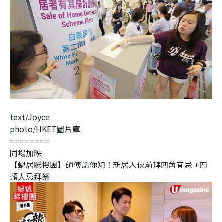
text/Joyce
photo/HKET圖片庫
========
同場加映
【蝸居睇樓團】師傅話你知！新居入伙前拜四角宜忌 +四
類人忌拜祭