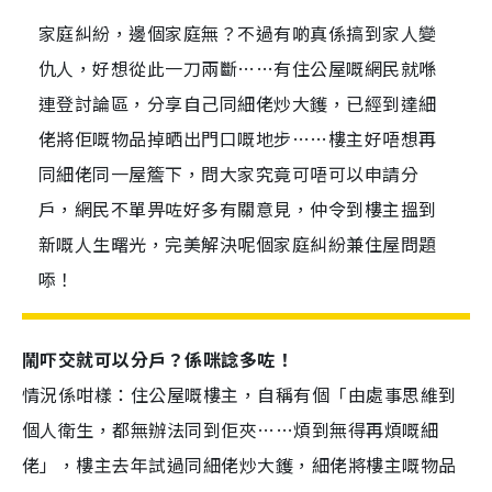
家庭糾紛，邊個家庭無？不過有啲真係搞到家人變
仇人，好想從此一刀兩斷……有住公屋嘅網民就喺
連登討論區，分享自己同細佬炒大鑊，已經到達細
佬將佢嘅物品掉晒出門口嘅地步……樓主好唔想再
同細佬同一屋簷下，問大家究竟可唔可以申請分
戶，網民不單畀咗好多有關意見，仲令到樓主搵到
新嘅人生曙光，完美解決呢個家庭糾紛兼住屋問題
㖭！
鬧吓交就可以分戶？係咪諗多咗！
情況係咁樣：住公屋嘅樓主，自稱有個「由處事思維到
個人衛生，都無辦法同到佢夾……煩到無得再煩嘅細
佬」，樓主去年試過同細佬炒大鑊，細佬將樓主嘅物品