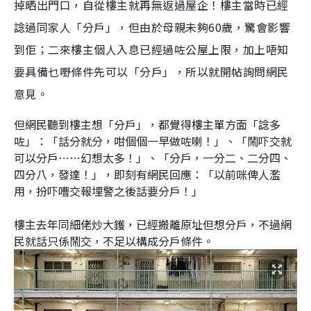
掉晒出門口，自從樓主就再無返過屋企！樓主當時已經
諗過同家人「分戶」，但由於母親未夠60歲，驚會影響
到佢；二來樓主個人入息已經過咗公屋上限，加上唔知
要具備乜嘢條件先可以「分戶」，所以就開帖詢問網民
意見。
但網民聽到樓主想「分戶」，都覺得樓主單方面「諗多
咗」：「話分就分，咁個個一早做咗喇！」、「鬧吓交就
可以分戶……幻想太多！」、「分戶，一分二、二分四、
四分八，發達！」，即刻有網民回應：「以前咪俾人濫
用，扮吓嘈交報埋警之後話要分戶！」
樓主去年同細佬炒大鑊，已經搬離原址但想分戶，不過網
民就話只係鬧交，不足以構成分戶條件。