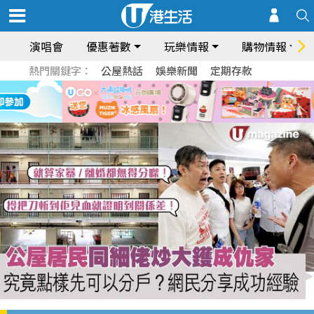
演唱會
優惠著數
玩樂情報
購物情報
熱門關鍵字：
公屋熱話
娛樂新聞
定期存款