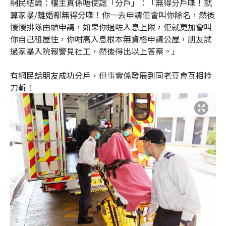
網民結論：樓主真係唔使諗「分戶」：「無得分戶㗎！就
算家暴/離婚都無得分㗎！你一去申請佢會叫你除名，然後
慢慢排隊由頭申請，如果你過咗入息上限，佢就更加會叫
你自己租屋住，你咁高入息根本無資格申請公屋，朋友試
過家暴入院報警見社工，然後得出以上答案。」
有網民話朋友成功分戶，但事實係發展到同老豆會互相拎
刀斬！