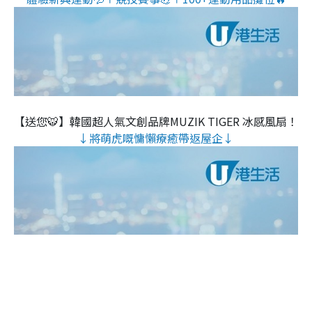
【送您🐯】韓國超人氣文創品牌MUZIK TIGER 冰感風扇！
↓將萌虎嘅慵懶療癒帶返屋企↓