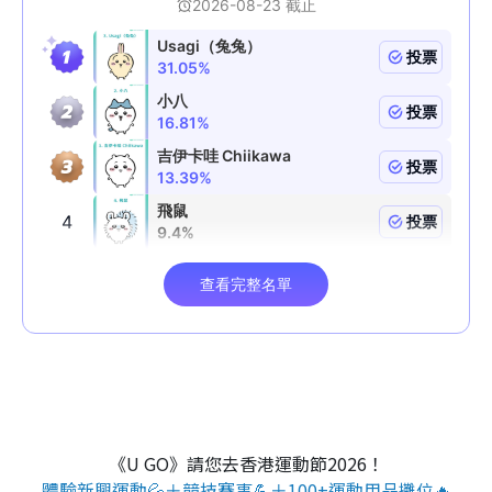
《U GO》請您去香港運動節2026！
體驗新興運動💦＋競技賽事💪＋100+運動用品攤位🔥