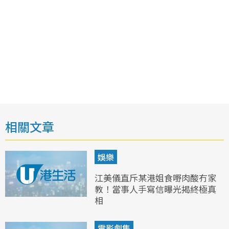
相關文章
娛樂
江美儀直斥某港姐食嘢肉酸冇家
教！當事人手寫信曝光揭終極真
相
電影劇集