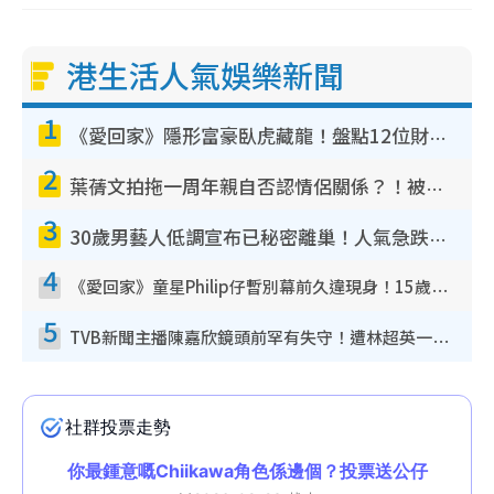
港生活人氣娛樂新聞
1
《愛回家》隱形富豪臥虎藏龍！盤點12位財氣逼人的有錢藝人：呢位靚女3億身家唔憂做
2
葉蒨文拍拖一周年親自否認情侶關係？！被質疑感情造假竟稱GM「普通同事」
3
30歲男藝人低調宣布已秘密離巢！人氣急跌變失蹤人口︰「這幾年過得並不容易」
4
《愛回家》童星Philip仔暫別幕前久違現身！15歲近況暴風長高蛻變帥氣少男
5
TVB新聞主播陳嘉欣鏡頭前罕有失守！遭林超英一句說話突襲嚇親當場大笑