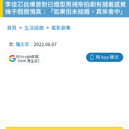
李佳芯自爆曾對已婚型男視帝拍劇有撻着感覺
幾乎戲假情真：「如果佢未結婚，真係會中」
首頁
生活話題
電影劇集
文:
羅志宏
2022.06.07
在Google追蹤
用 App 睇文
《UHK 港生活》