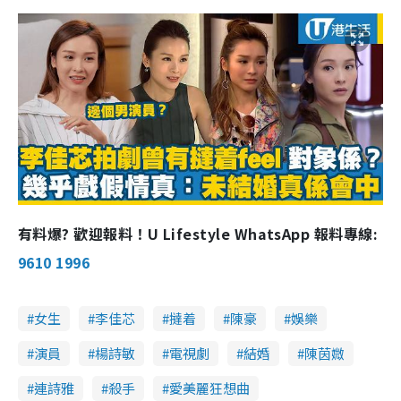
有料爆? 歡迎報料！U Lifestyle WhatsApp 報料專線:
9610 1996
女生
李佳芯
撻着
陳豪
娛樂
演員
楊詩敏
電視劇
結婚
陳茵媺
連詩雅
殺手
愛美麗狂想曲