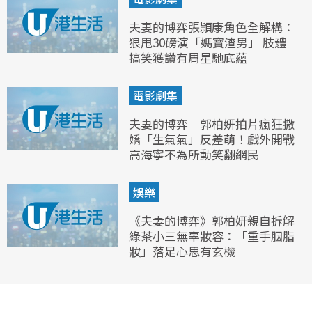
夫妻的博弈張頴康角色全解構：
狠甩30磅演「媽寶渣男」 肢體
搞笑獲讚有周星馳底蘊
電影劇集
夫妻的博弈｜郭柏妍拍片瘋狂撒
嬌「生氣氣」反差萌！戲外開戰
高海寧不為所動笑翻網民
娛樂
《夫妻的博弈》郭柏妍親自拆解
綠茶小三無辜妝容：「重手胭脂
妝」落足心思有玄機