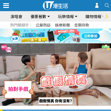
演唱會
優惠著數
玩樂情報
購物情報
熱門關鍵字：
公屋熱話
娛樂新聞
定期存款