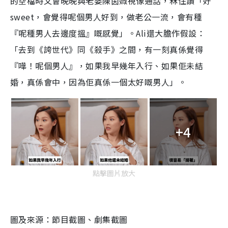
的空檔時又會晚晚與老婆陳茵媺視像通話，冧住讚「好
sweet，會覺得呢個男人好到，做老公一流，會有種
『呢種男人去邊度搵』嘅感覺」。Ali還大膽作假設：
「去到《誇世代》同《殺手》之間，有一刻真係覺得
『嘩！呢個男人』，如果我早幾年入行、如果佢未結
婚，真係會中，因為佢真係一個太好嘅男人」。
+4
點擊圖片放大
圖及來源：節目截圖、劇集截圖