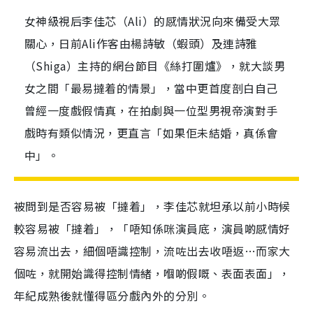
女神級視后李佳芯（Ali）的感情狀況向來備受大眾
關心，日前Ali作客由楊詩敏（蝦頭）及連詩雅
（Shiga）主持的網台節目《絲打圍爐》，就大談男
女之間「最易撻着的情景」，當中更首度剖白自己
曾經一度戲假情真，在拍劇與一位型男視帝演對手
戲時有類似情況，更直言「如果佢未結婚，真係會
中」。
被問到是否容易被「撻着」，李佳芯就坦承以前小時候
較容易被「撻着」，「唔知係咪演員底，演員啲感情好
容易流出去，細個唔識控制，流咗出去收唔返…而家大
個咗，就開始識得控制情緒，嗰啲假嘅、表面表面」，
年紀成熟後就懂得區分戲內外的分別。