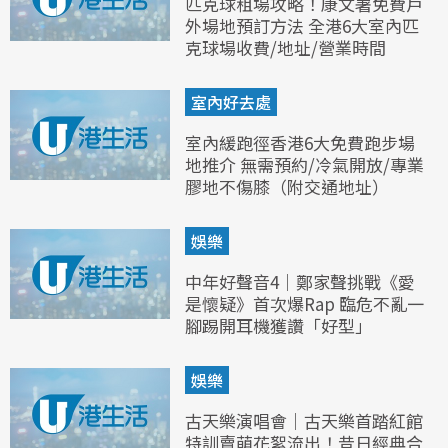
匹克球租場攻略！康文署免費戶
外場地預訂方法 全港6大室內匹
克球場收費/地址/營業時間
室內好去處
室內緩跑徑香港6大免費跑步場
地推介 無需預約/冷氣開放/專業
膠地不傷膝（附交通地址）
娛樂
中年好聲音4｜鄭家聲挑戰《愛
是懷疑》首次爆Rap 臨危不亂一
腳踢開耳機獲讚「好型」
娛樂
古天樂演唱會｜古天樂首踏紅館
特訓賣萌花絮流出！昔日經典合