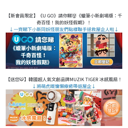
【新會員限定】《U GO》請你睇👹《蠟筆小新劇場版：千
奇百怪！我的妖怪假期》！
↓一齊睇下小新同妖怪朋友們點樣聯手拯救屋企人啦↓
【送您🐯】韓國超人氣文創品牌MUZIK TIGER 冰感風扇！
↓將萌虎嘅慵懶療癒帶返屋企↓