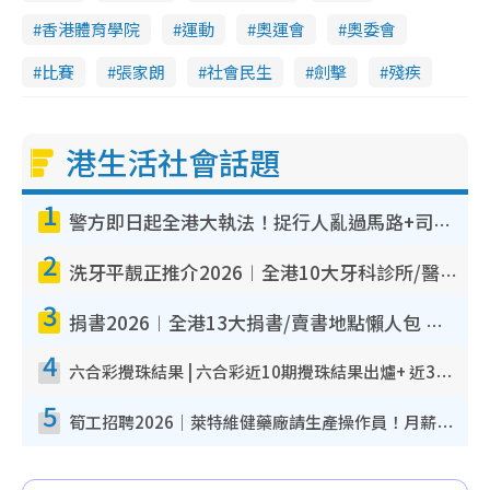
香港體育學院
運動
奧運會
奧委會
比賽
張家朗
社會民生
劍擊
殘疾
港生活社會話題
1
警方即日起全港大執法！捉行人亂過馬路+司機不專注駕駛！亂過馬路罰$2000
2
洗牙平靚正推介2026︱全港10大牙科診所/醫院懶人包 夜診至8點/鎮靜潔牙/醫療券適用
3
捐書2026︱全港13大捐書/賣書地點懶人包 二手課本最高$150＋舊書換免費咖啡/戲票
4
六合彩攪珠結果 | 六合彩近10期攪珠結果出爐+ 近30期最旺熱門中獎號碼
5
筍工招聘2026｜萊特維健藥廠請生產操作員！月薪高達$1.7萬 冷氣廠房/五天工作/保證雙糧