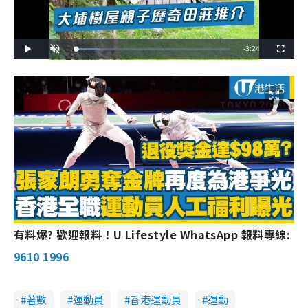
Remaining
-
3:24
Loaded
:
Play
Unmute
Fullscreen
15.88%
Time
有料爆? 歡迎報料！U Lifestyle WhatsApp 報料專線:
9610 1996
著數
運動員
香港運動員
運動