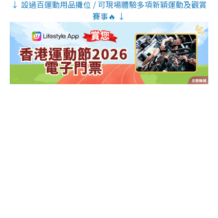
↓ 設過百運動用品攤位 / 可現場體驗多項新穎運動及觀賞
賽事🔥 ↓