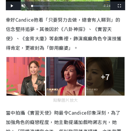
R
-
3:24
L
P
U
F
o
l
n
u
a
a
m
l
e
d
y
u
l
幸好Candice抱着「只要努力去做，總會有人睇到」的
e
t
s
d
e
c
m
:
r
信念堅持追夢。其後因於《八卦神探》、《實習天
1
e
5
e
a
.
n
8
使》、《金宵大廈》等劇集裡，飾演瘋癲角色令演技獲
8
i
%
得肯定，更被封為「御用癲婆」。
n
i
n
+7
g
T
i
點擊圖片放大
m
當中拍攝《實習天使》時最令Candice印象深刻，為了
e
加強角色的癡戀程度，她主動提議加戲吻蔣志光，她