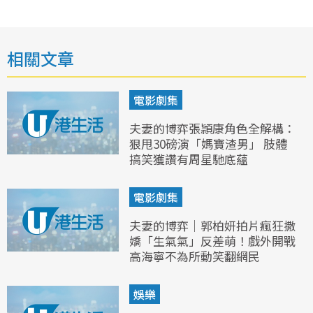
相關文章
電影劇集
夫妻的博弈張頴康角色全解構：
狠甩30磅演「媽寶渣男」 肢體
搞笑獲讚有周星馳底蘊
電影劇集
夫妻的博弈｜郭柏妍拍片瘋狂撒
嬌「生氣氣」反差萌！戲外開戰
高海寧不為所動笑翻網民
娛樂