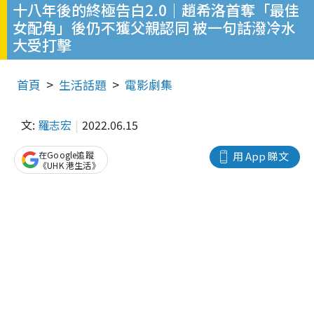
十八年後的終極告白2.0｜趙希洛首奪「最佳
女配角」後仍不獲父親認同 被一句話潑冷水
大受打擊
首頁
生活話題
電影劇集
文:
羅志宏
2022.06.15
在Google追蹤
用 App 睇文
《UHK 港生活》