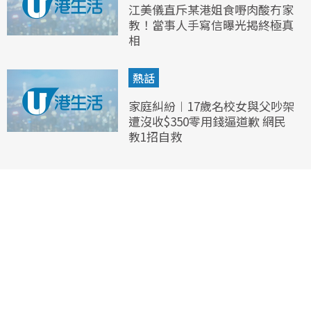
江美儀直斥某港姐食嘢肉酸冇家
教！當事人手寫信曝光揭終極真
相
熱話
家庭糾紛︱17歲名校女與父吵架
遭沒收$350零用錢逼道歉 網民
教1招自救