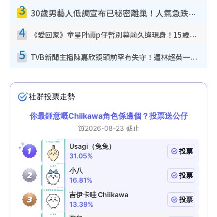
3
30歲男藝人低調宣布已秘密離巢！人氣急跌變失蹤人口︰「這幾年過得並不容易」
4
《愛回家》童星Philip仔暫別幕前久違現身！15歲近況暴風長高蛻變帥氣少男
5
TVB新聞主播陳嘉欣鏡頭前罕有失守！遭林超英一句說話突襲嚇親當場大笑