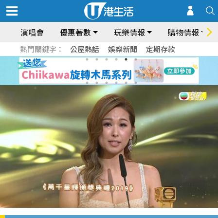
演唱會
優惠著數
玩樂情報
購物情報
熱門關鍵字：
公屋熱話
娛樂新聞
定期存款