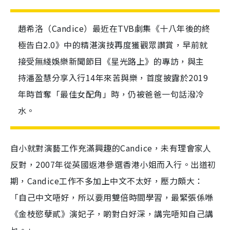
趙希洛（Candice）最近在TVB劇集《十八年後的終
極告白2.0》中的精湛演技再度獲觀眾讚賞，早前就
接受無綫娛樂新聞節目《星光路上》的專訪，與主
持潘盈慧分享入行14年來苦與樂，首度披露於2019
年時首奪「最佳女配角」時，仍被爸爸一句話潑冷
水。
自小就對演藝工作充滿興趣的Candice，未有理會家人
反對，2007年從英國返港參選香港小姐而入行。出道初
期，Candice工作不多加上中文不太好，壓力頗大：
「自己中文唔好，所以要用雙倍時間學習，最緊張係喺
《金枝慾孽貳》演妃子，啲對白好深，講完唔知自己講