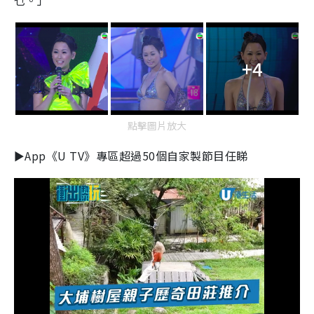
乜。」
+4
點擊圖片放大
►App《U TV》專區超過50個自家製節目任睇