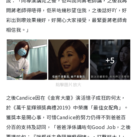
說：「同導演講完之後，佢叫我同蔣老師講，之後我再
問蔣老師得唔得，佢呆咗幾秒望住我，之後話好吖，好
彩出到嚟效果幾好，好開心大家接受，最緊要蔣老師肯
相信我。」
+5
點擊圖片放大
之後Candice因在《金宵大廈》演活憶子成狂的何太，
於《萬千星輝頒獎典禮2019》中榮膺「最佳女配角」。
獲獎本是開心事，可惜Candice的努力仍得不到爸爸百
分百的支持及認同，「爸爸淨係講咗句Good Job，之後
再講咗句：『咪都係主角隔籬嗰個啫』，打擊好大！」