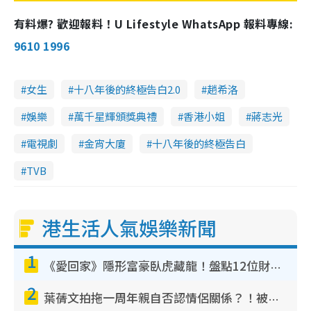
有料爆? 歡迎報料！U Lifestyle WhatsApp 報料專線:
9610 1996
女生
十八年後的終極告白2.0
趙希洛
娛樂
萬千星輝頒獎典禮
香港小姐
蔣志光
電視劇
金宵大廈
十八年後的終極告白
TVB
港生活人氣娛樂新聞
1
《愛回家》隱形富豪臥虎藏龍！盤點12位財氣逼人的有錢藝人：呢位靚女3億身家唔憂做
2
葉蒨文拍拖一周年親自否認情侶關係？！被質疑感情造假竟稱GM「普通同事」