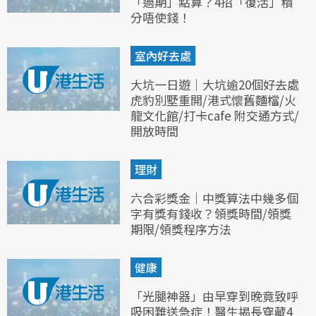
「過期」點算？4招「復活」積
分唔使錢！
室內好去處
大坑一日遊｜大坑逾20個好去處
虎豹別墅重開/港式懷舊麵檔/火
龍文化館/打卡cafe 附交通方式/
開放時間
理財
六合彩獎金｜中獎算法中幾多個
字有獎有錢收？領獎時間/領獎
期限/領獎程序方法
健康
「光腿神器」由早穿到晚竟致呼
吸困難送急症！醫生揭長穿藏4