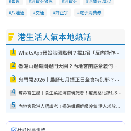
著數
消費券優惠
消費券
消費券2022
八達通
交通
許正宇
電子消費券
港生活人氣本地熱話
1
WhatsApp預設貼圖點刪？揭1招「反向操作」還原簡潔介面 附3步實測教學
2
香港山邊鐵閘邊門大開？內地客困惑意義何在！網民神回覆：呢種叫法理性防禦
3
鬼門開2026｜農曆七月撞正日全食特別邪？專家警告切忌做一事！揭4大禁忌+2招保平安
4
奪命寄生蟲｜食生菜狂瀉首現死者！疫潮惡化錄1.8萬宗病例 揭洗菜3大謬誤
5
內地客歎港人唔識老！揭港鐵保鮮級冷氣 港人求放過：咪投訴