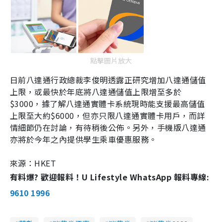
點擊圖片放大
日前八達通行政總裁李俊明透露正研究增加八達通儲值
上限，或最快於年底將八達通儲值上限增至多於
$3000
，據了解八達通實體卡系統現時能支援最高儲值
上限至大約
$6000
，但亦只限八達通實體卡用戶，而詳
情細節仍在討論，有待稍後公佈。另外，手機版八達通
亦將於今年之內提供學生乘車優惠服務。
來源：HKET
有料爆? 歡迎報料！U Lifestyle WhatsApp 報料專線:
9610 1996