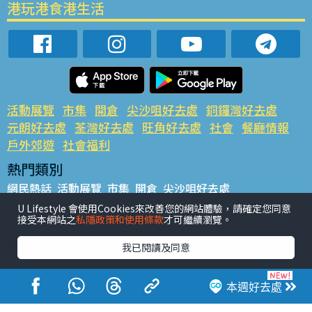
港玩港食港生活
活動展覽
市集
開倉
尖沙咀好去處
銅鑼灣好去處
元朗好去處
荃灣好去處
旺角好去處
社會
餐廳情報
戶外郊遊
社會福利
熱門類別
網民熱話
活動展覽
市集
開倉
尖沙咀好去處
銅鑼灣好去處
元朗好去處
荃灣好去處
旺角好去處
社會
U Lifestyle 會使用Cookies來改善您的網站體驗，請確定您同意
接受本網站之
私隱政策和使用條款
才可繼續瀏覽。
餐廳情報
戶外郊遊
熱門標籤
我已閱讀及同意
#UGO搵好去處
#人氣活動推介
#美食社群熱話
#親子玩樂好去處
#ULifestyle應用程式
#限時搶
本週好去處
#UJetso禮物放送
#ULifestyle商戶中心
#著數
#網絡熱話