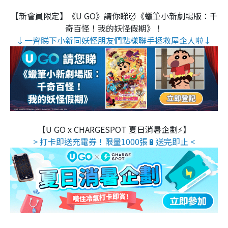
【新會員限定】《U GO》請你睇👹《蠟筆小新劇場版：千
奇百怪！我的妖怪假期》！
↓一齊睇下小新同妖怪朋友們點樣聯手拯救屋企人啦↓
【U GO x CHARGESPOT 夏日消暑企劃⚡】
> 打卡即送充電券！限量1000張🔋送完即止 <