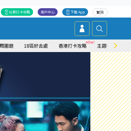
社群打卡攻略
商戶中心
下載 App
繁
简
周圍遊
18區好去處
香港打卡攻略
主題特集