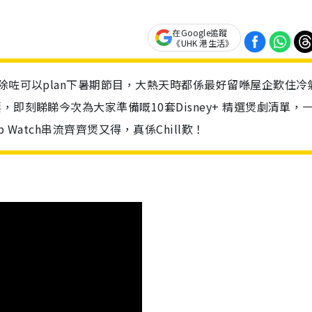
在Google追蹤
《UHK 港生活》
除咗可以plan下暑期節目，大熱天時都係最好留喺屋企歎住冷
即刻睇睇今次為大家準備嘅10套Disney+ 精選煲劇清單，
 Watch串流齊齊煲又得，真係Chill歎！