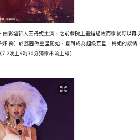
》，由影壇新人王丹妮主演，之前戲院上畫錯過咗而家就可以再
子妤 飾）於荔園做童星開始，直到成為超級巨星，梅姐的感情
.2晚上9時30分獨家串流上線）