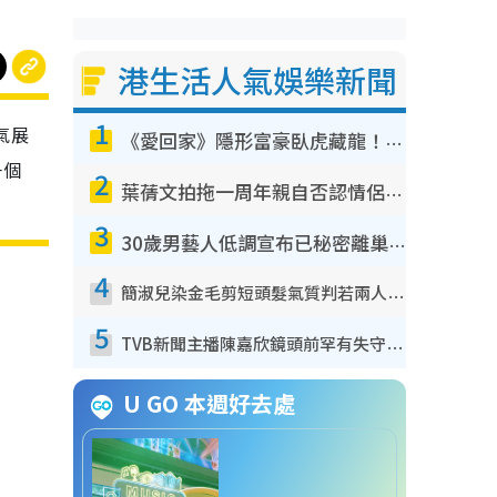
港生活人氣娛樂新聞
1
氣展
《愛回家》隱形富豪臥虎藏龍！盤點12位財氣逼人的有錢藝人：呢位靚女3億身家唔憂做
一個
2
葉蒨文拍拖一周年親自否認情侶關係？！被質疑感情造假竟稱GM「普通同事」
3
30歲男藝人低調宣布已秘密離巢！人氣急跌變失蹤人口︰「這幾年過得並不容易」
4
簡淑兒染金毛剪短頭髮氣質判若兩人！嚇壞老公麥大力都認唔出：「你做咩事？」
5
TVB新聞主播陳嘉欣鏡頭前罕有失守！遭林超英一句說話突襲嚇親當場大笑
U GO 本週好去處