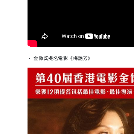
• 金像獎提名電影《梅艷芳》