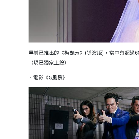
早前已推出的《梅艷芳》(導演版)，當中有超過
（現已獨家上線）
•電影《G風暴》