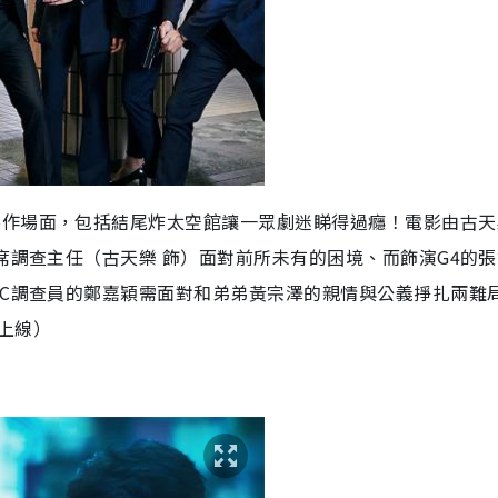
製作場面，包括結尾炸太空館讓一眾劇迷睇得過癮！電影由古天
首席調查主任（古天樂 飾）面對前所未有的困境、而飾演G4的
AC調查員的鄭嘉穎需面對和弟弟黃宗澤的親情與公義掙扎兩難
流上線）