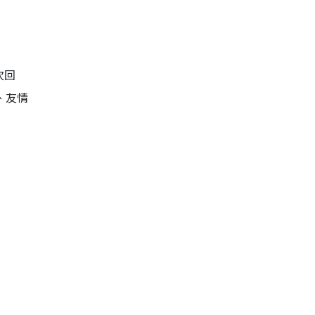
次回
、友情