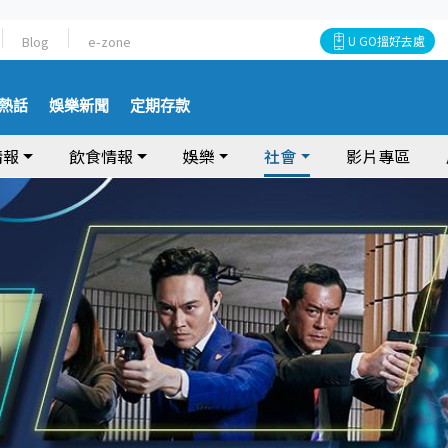
Blog
e-zone
U GO搵好去處
熱話
娛樂新聞
定期存款
情報
飲食情報
娛樂
社會
影片專區