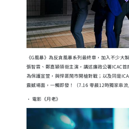
《G風暴》為反貪風暴系列最終章，加入不少大
張智霖、鄭嘉穎領銜主演，講述廉政公署ICAC
為保護宣萱，與悍匪鬧市開槍對戰；以及同是IC
震撼場面，一觸即發！（7.16 零晨12時獨家串
• 電影《月老》