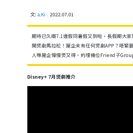
文:
a.Ki
2022.07.01
期待已久嘅7.1連假同暑假又到啦，長假期大家
開煲劇馬拉松！屋企未有任何煲劇APP？唔緊要，
人喺屋企慢慢煲又得，約埋幾位Friend子Group
Disney+ 7月煲劇推介