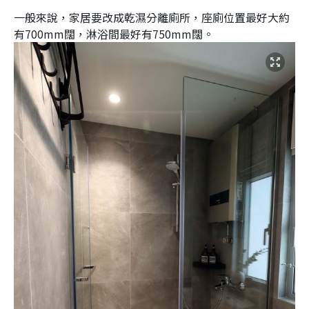
一般來說，家居要改成乾濕分離廁所，座廁位置最好大約
有700mm闊，淋浴間最好有750mm闊。