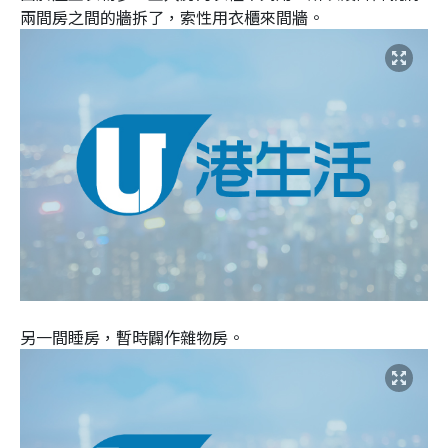
兩間房之間的牆拆了，索性用衣櫃來間牆。
另一間睡房，暫時闢作雜物房。