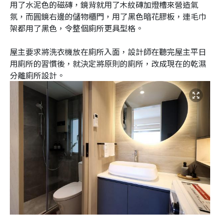
用了水泥色的磁磚，鏡背就用了木紋磚加燈槽來營造氣
氛，而圓鏡右邊的儲物櫃門，用了黑色暗花膠板，連毛巾
架都用了黑色，令整個廁所更具型格。
屋主要求將洗衣機放在廁所入面，設計師在聽完屋主平日
用廁所的習慣後，就決定將原則的廁所，改成現在的乾濕
分離廁所設計。