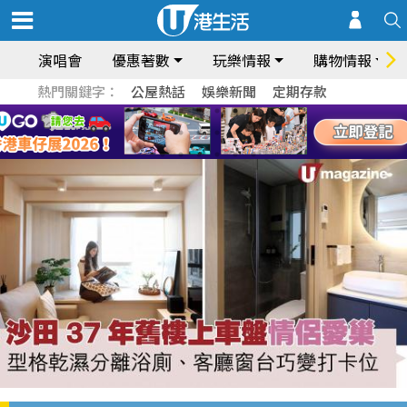
演唱會
優惠著數
玩樂情報
購物情報
熱門關鍵字：
公屋熱話
娛樂新聞
定期存款