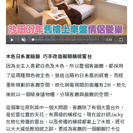
Remaining
-
4:38
Loaded
:
Play
Unmute
Fullscreen
11.65%
Time
木色日系客飯廳 巧手改造礙眼橫樑窗台
因為女主人喜歡白色及木色，所以整個客飯廳，都採用
了這兩種顏色做主色，營造出簡約日系風的感覺，而經
重新規劃的客廳空間，梳化與電視間的距離有2米，梳化
後就以一個矮身儲物櫃，分隔客廳與飯廳的空間。
這個單位原則其中一個大問題，客廳除了有個大窗台外，
是近窗位置的天花，有兩級的橫樑位，現在設計師Jacky
在梳化旁邊的窗台，以及旁邊的橫樑都套上了木框，既可
以大大減低壓迫感之餘，更成為客廳的一個靚靚打卡位