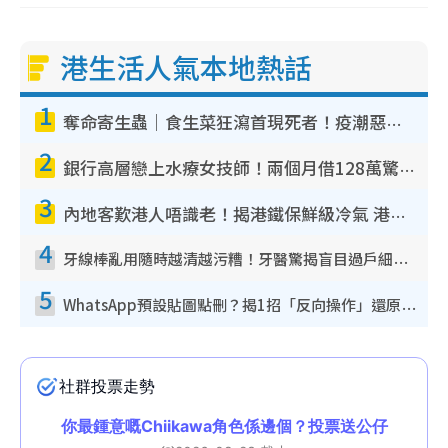
港生活人氣本地熱話
1
奪命寄生蟲｜食生菜狂瀉首現死者！疫潮惡化錄1.8萬宗病例 揭洗菜3大謬誤
2
銀行高層戀上水療女技師！兩個月借128萬驚覺「沉船」沉落火海 揭背後疑似邪教操控賣淫
3
內地客歎港人唔識老！揭港鐵保鮮級冷氣 港人求放過：咪投訴
4
牙線棒亂用隨時越清越污糟！牙醫驚揭盲目過戶細菌恐致蛀牙：呢種先係日常真保養
5
WhatsApp預設貼圖點刪？揭1招「反向操作」還原簡潔介面 附3步實測教學