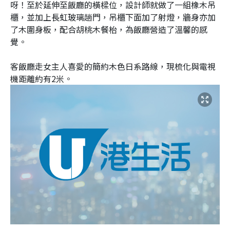
呀！至於延伸至飯廳的橫樑位，設計師就做了一組橡木吊
櫃，並加上長虹玻璃趟門，吊櫃下面加了射燈，牆身亦加
了木圍身板，配合胡桃木餐枱，為飯廳營造了溫馨的感
覺。
客飯廳走女主人喜愛的簡約木色日系路線，現梳化與電視
機距離約有2米。