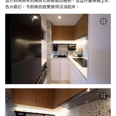
設計師將原來的開放式廚房變回梗廚，並且在牆身鋪上彩
色水磨石，令廚房的感覺變得活潑起來。