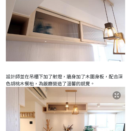
設計師並在吊櫃下加了射燈，牆身加了木圍身板，配合深
色胡桃木餐枱，為飯廳營造了溫馨的感覺。