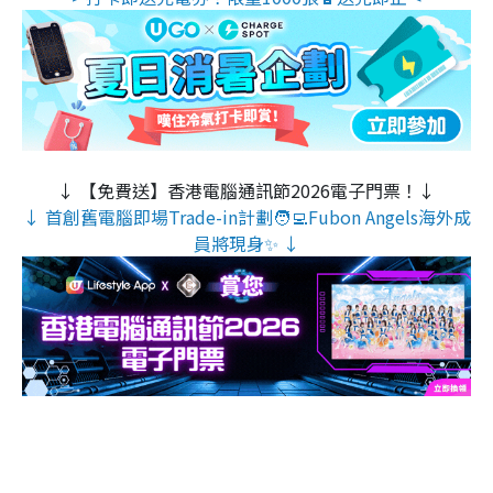
↓ 【免費送】香港電腦通訊節2026電子門票！↓
↓ 首創舊電腦即場Trade-in計劃🧑‍💻Fubon Angels海外成
員將現身✨ ↓