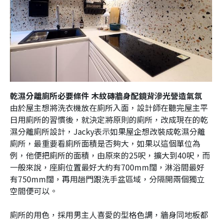
乾濕分離廁所必要條件 木紋磚牆身配鏡背滲光營造氣氛
由於屋主想將洗衣機放在廁所入面，設計師在聽完屋主平
日用廁所的習慣後，就決定將原則的廁所，改成現在的乾
濕分離廁所設計，Jacky表示如果屋企想改裝成乾濕分離
廁所，最重要看廁所面積是否夠大，如果以這個單位為
例，他便把廁所的面積，由原來的25呎，擴大到40呎，而
一般來說，座廁位置最好大約有700mm闊，淋浴間最好
有750mm闊，再用趟門跟洗手盆區域，分隔開兩個獨立
空間便可以。
廁所的用色，採用男主人喜愛的型格色調，牆身同地板都