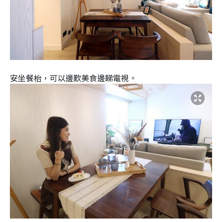
安坐餐枱，可以邊歎美食邊睇電視。