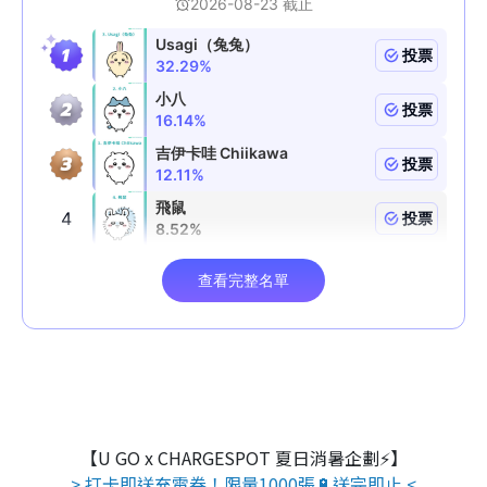
【U GO x CHARGESPOT 夏日消暑企劃⚡】
> 打卡即送充電券！限量1000張🔋送完即止 <