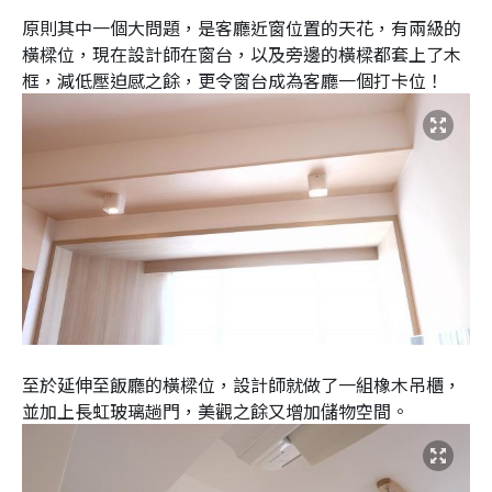
原則其中一個大問題，是客廳近窗位置的天花，有兩級的
橫樑位，現在設計師在窗台，以及旁邊的橫樑都套上了木
框，減低壓迫感之餘，更令窗台成為客廳一個打卡位！
至於延伸至飯廳的橫樑位，設計師就做了一組橡木吊櫃，
並加上長虹玻璃趟門，美觀之餘又增加儲物空間。