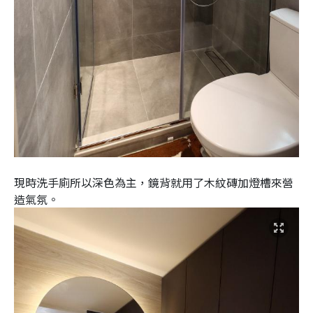
現時洗手廁所以深色為主，鏡背就用了木紋磚加燈槽來營
造氣氛。