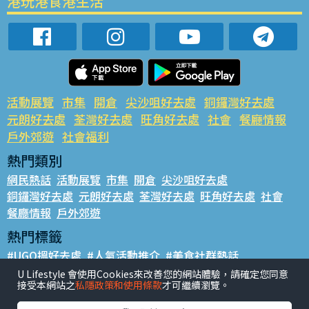
港玩港食港生活
活動展覽
市集
開倉
尖沙咀好去處
銅鑼灣好去處
元朗好去處
荃灣好去處
旺角好去處
社會
餐廳情報
戶外郊遊
社會福利
熱門類別
網民熱話
活動展覽
市集
開倉
尖沙咀好去處
銅鑼灣好去處
元朗好去處
荃灣好去處
旺角好去處
社會
餐廳情報
戶外郊遊
熱門標籤
#UGO搵好去處
#人氣活動推介
#美食社群熱話
#親子玩樂好去處
#ULifestyle應用程式
#限時搶
U Lifestyle 會使用Cookies來改善您的網站體驗，請確定您同意
接受本網站之
私隱政策和使用條款
才可繼續瀏覽。
#UJetso禮物放送
#ULifestyle商戶中心
#著數
#網絡熱話