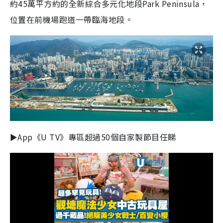
約45萬平方約的全新綜合多元化地段Park Peninsula，
位置在前機場跑道一帶臨海地段。
►App《U TV》專區超過50個自家製節目任睇