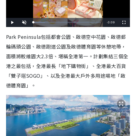
R
-
3:09
L
P
U
F
o
l
n
u
a
a
m
l
e
d
y
u
l
Park Peninsula包括都會公園、啟德空中花園、啟德郵
e
t
s
d
e
c
m
:
r
輪碼頭公園、啟德跑道公園及啟德體育園等休憩地帶，
1
e
7
e
a
.
n
1
面積將較維園大2.3倍、堪稱全港第一。計劃集結三個全
4
i
%
港之最包括，全港最長「地下購物街」、全港最大百貨
n
「雙子塔SOGO」、以及全港最大戶外多用途場地「啟
i
德體育園」。
n
g
T
i
m
e