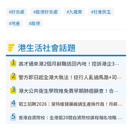
好去處
啟德好去處
九龍東
社會民生
地產
啟德
港生活社會話題
1
高才通來港2個月辭職逃回內地！控訴港企3宗罪 歎微管理極窒息
2
警方即日起全港大執法！捉行人亂過馬路+司機不專注駕駛！亂過馬路罰$2000
3
港大公共衞生學院推免費早期肺癌篩查！合資格人士將獲全額資助定期血液化驗／電腦斷層掃描／風險評估
4
筍工招聘2026｜萊特維健藥廠請生產操作員！月薪高達$1.7萬 冷氣廠房/五天工作/保證雙糧
5
香港自資院校︱全港逾20間自資院校課程報名攻略 留位費可退/申請日期/報名連結