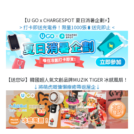
【U GO x CHARGESPOT 夏日消暑企劃⚡】
> 打卡即送充電券！限量1000張🔋送完即止 <
【送您🐯】韓國超人氣文創品牌MUZIK TIGER 冰感風扇！
↓將萌虎嘅慵懶療癒帶返屋企↓