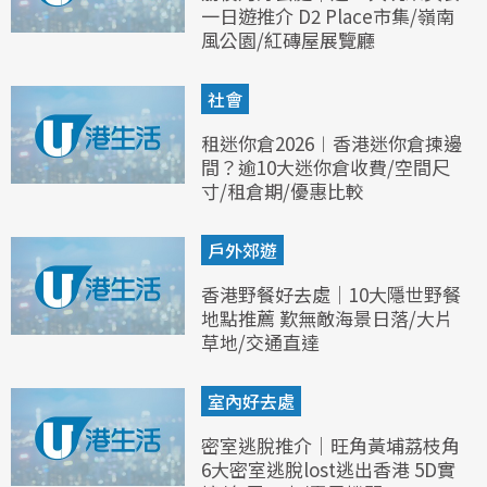
一日遊推介 D2 Place市集/嶺南
風公園/紅磚屋展覽廳
社會
租迷你倉2026︱香港迷你倉揀邊
間？逾10大迷你倉收費/空間尺
寸/租倉期/優惠比較
戶外郊遊
香港野餐好去處｜10大隱世野餐
地點推薦 歎無敵海景日落/大片
草地/交通直達
室內好去處
密室逃脫推介｜旺角黃埔荔枝角
6大密室逃脫lost逃出香港 5D實