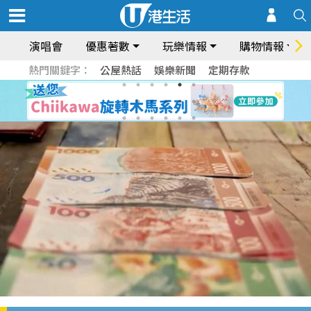
演唱會
優惠著數
玩樂情報
購物情報
熱門關鍵字：
公屋熱話
娛樂新聞
定期存款