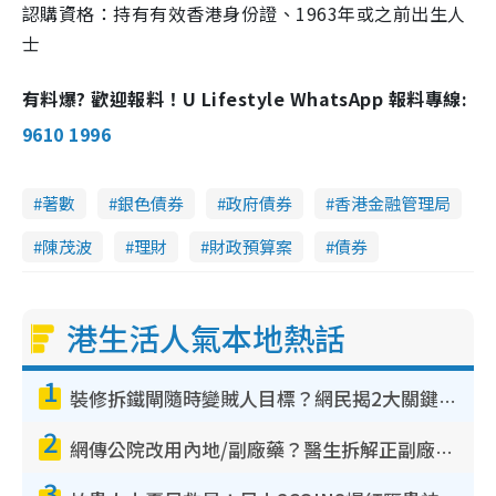
認購資格：持有有效香港身份證、1963年或之前出生人
士
有料爆? 歡迎報料！U Lifestyle WhatsApp 報料專線:
9610 1996
著數
銀色債券
政府債券
香港金融管理局
陳茂波
理財
財政預算案
債券
港生活人氣本地熱話
1
裝修拆鐵閘隨時變賊人目標？網民揭2大關鍵用途：裝新式等於白裝？附新舊鐵閘分別
2
網傳公院改用內地/副廠藥？醫生拆解正副廠分別 揭4類人換藥隨時出事
3