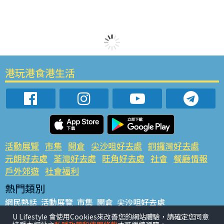
港玩港食港生活
活動展覽
市集
開倉
尖沙咀好去處
銅鑼灣好去處
元朗好去處
荃灣好去處
旺角好去處
社會
餐廳情報
戶外郊遊
社會福利
熱門類別
網民熱話
活動展覽
市集
開倉
尖沙咀好去處
銅鑼灣好去處
元朗好去處
荃灣好去處
旺角好去處
社會
U Lifestyle 會使用Cookies來改善您的網站體驗，請確定您同意