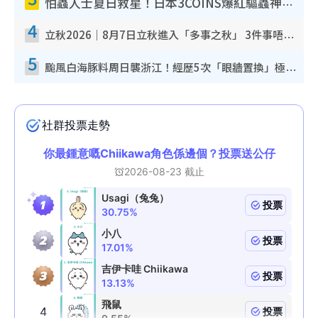
怕蟲人士夏日救星！日本3COINS爆紅驅蟲神器$45起 1招「全程免觸碰」輕鬆搞定小強
4
立秋2026｜8月7日立秋進入「多事之秋」 3件事唔做得！專家教6招開運 清枱頭／銀包納氣接好運
5
颱風白海豚料周日襲浙江！經歷5次「眼牆置換」極罕見 成登陸內地最長途颱風