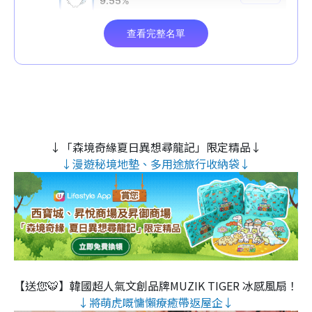
↓「森境奇緣夏日異想尋龍記」限定精品↓
↓漫遊秘境地墊、多用途旅行收納袋↓
【送您🐯】韓國超人氣文創品牌MUZIK TIGER 冰感風扇！
↓將萌虎嘅慵懶療癒帶返屋企↓