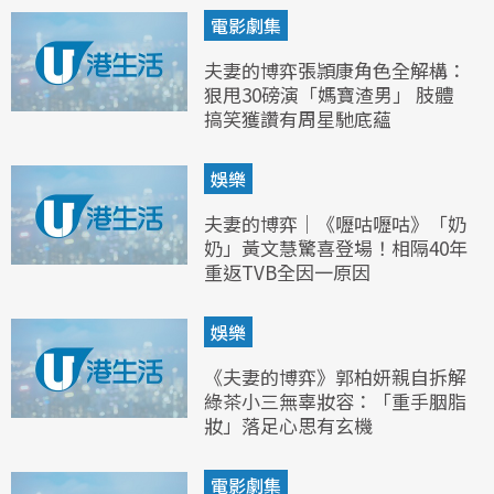
電影劇集
夫妻的博弈張頴康角色全解構：
狠甩30磅演「媽寶渣男」 肢體
搞笑獲讚有周星馳底蘊
娛樂
夫妻的博弈｜《嚦咕嚦咕》「奶
奶」黃文慧驚喜登場！相隔40年
重返TVB全因一原因
娛樂
《夫妻的博弈》郭柏妍親自拆解
綠茶小三無辜妝容：「重手胭脂
妝」落足心思有玄機
電影劇集