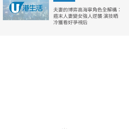
夫妻的博弈高海寧角色全解構：
癌末人妻變女強人逆襲 演技晒
冷獲看好爭視后