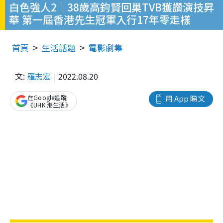
白色強人2｜38歲高鈞賢回巢TVB獲讚演技昇
華 第一屆香港先生冠軍入行17年零走樣
首頁
生活話題
電影劇集
文:
羅志宏
2022.08.20
在Google追蹤
用 App 睇文
《UHK 港生活》