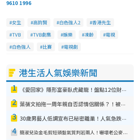
9610 1996
女生
高鈞賢
白色強人2
香港先生
TVB
TVB劇集
娛樂
凍齡
電視
白色強人
比賽
電視劇
港生活人氣娛樂新聞
1
《愛回家》隱形富豪臥虎藏龍！盤點12位財氣逼人的有錢藝人：呢位靚女3億身家唔憂做
2
葉蒨文拍拖一周年親自否認情侶關係？！被質疑感情造假竟稱GM「普通同事」
3
30歲男藝人低調宣布已秘密離巢！人氣急跌變失蹤人口︰「這幾年過得並不容易」
4
簡淑兒染金毛剪短頭髮氣質判若兩人！嚇壞老公麥大力都認唔出：「你做咩事？」