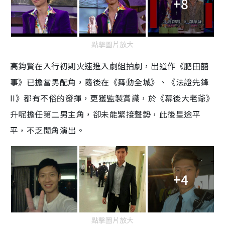
+8
點擊圖片放大
高鈞賢在入行初期火速進入劇組拍劇，出道作《肥田囍
事》已擔當男配角，隨後在《舞動全城》、《法證先鋒
II》都有不俗的發揮，更獲監製賞識，於《幕後大老爺》
升呢擔任第二男主角，卻未能緊接聲勢，此後星途平
平，不乏閒角演出。
+4
點擊圖片放大