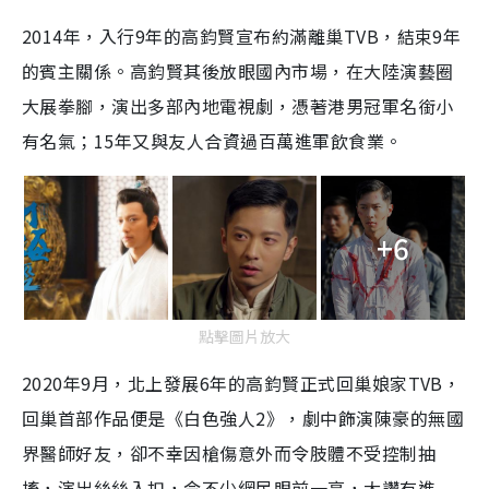
2014年，入行9年的高鈞賢宣布約滿離巢TVB，結束9年
的賓主關係。高鈞賢其後放眼國內市場，在大陸演藝圈
大展拳腳，演出多部內地電視劇，憑著港男冠軍名銜小
有名氣；15年又與友人合資過百萬進軍飲食業。
+6
點擊圖片放大
2020年9月，北上發展6年的高鈞賢正式回巢娘家TVB，
回巢首部作品便是《白色強人2》，劇中飾演陳豪的無國
界醫師好友，卻不幸因槍傷意外而令肢體不受控制抽
搐，演出絲絲入扣，令不少網民眼前一亮，大讚有進