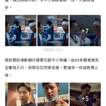
步。
+7
點擊圖片放大
高鈞賢的凍齡靚仔樣更引起不少熱議，由05年選香港先
生奪冠入行，到現在仍然零走樣，更增添一份成熟男人
味。
+5