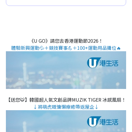
《U GO》請您去香港運動節2026！
體驗新興運動💦＋競技賽事💪＋100+運動用品攤位🔥
【送您🐯】韓國超人氣文創品牌MUZIK TIGER 冰感風扇！
↓將萌虎嘅慵懶療癒帶返屋企↓