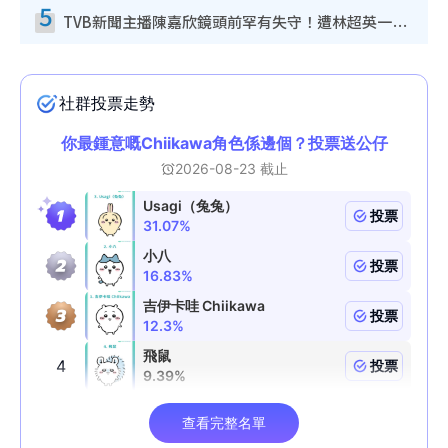
5
TVB新聞主播陳嘉欣鏡頭前罕有失守！遭林超英一句說話突襲嚇親當場大笑