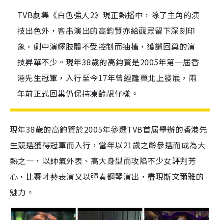
TVB劇集《白色強人2》現正熱播中，除了主角的演
技出色外，客串演出的高鈞賢亦給觀眾留下深刻印
象，劇中演繹肢體不受控制而抽搐，獲讚回巢的演
技昇華不少。現年38歲的高鈞賢是2005年第一屆香
港先生冠軍，入行至今17年曾經離巢北上發展，兩
年前正式回巢仍保持凍齡靚仔樣。
現年38歲的高鈞賢於2005年參選TVB首屆舉辦的香港先
生競選獲得冠軍而入行，當年以21歲之齡參選而成為大
熱之一，以帥氣外表、高大身型而攻陷不少女評判芳
心，比賽才藝表演又以彈奏鋼琴演出，盡現斯文爾雅的
魅力。