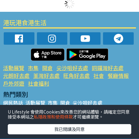
港玩港食港生活
活動展覽
市集
開倉
尖沙咀好去處
銅鑼灣好去處
元朗好去處
荃灣好去處
旺角好去處
社會
餐廳情報
戶外郊遊
社會福利
熱門類別
網民熱話
活動展覽
市集
開倉
尖沙咀好去處
銅鑼灣好去處
元朗好去處
荃灣好去處
旺角好去處
社會
U Lifestyle 會使用Cookies來改善您的網站體驗，請確定您同意
接受本網站之
私隱政策和使用條款
才可繼續瀏覽。
餐廳情報
戶外郊遊
熱門標籤
我已閱讀及同意
#UGO搵好去處
#人氣活動推介
#美食社群熱話