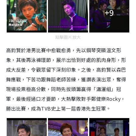
+9
點擊圖片放大
高鈞賢於港男比賽中愈戰愈勇，先以鋼琴突顯溫文形
象，其後再泳褲環節，展示出恰到好處的肌肉身形，形
成大反差，令觀眾留下深刻印象。之後，高鈞賢以森巴
舞應戰，下苦功跟舞蹈老師苦練，獲讚表演出眾，奪得
現場投票極高分數，同時先拔頭籌贏得「瀟灑組」冠
軍，最後經過口才要節，大熱擊敗對手鄭健樂Rocky，
勝出比賽，成為TVB史上第一屆香港先生冠軍。