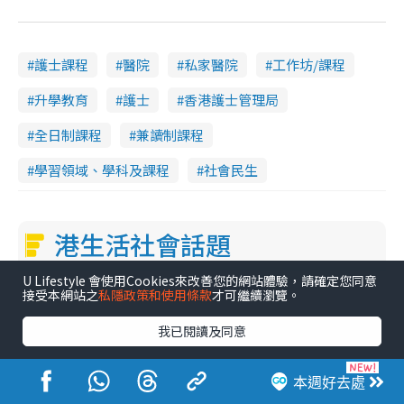
護士課程
醫院
私家醫院
工作坊/課程
升學教育
護士
香港護士管理局
全日制課程
兼讀制課程
學習領域、學科及課程
社會民生
港生活社會話題
U Lifestyle 會使用Cookies來改善您的網站體驗，請確定您同意
1
高才通來港2個月辭職逃回內地！控訴港企3宗罪 歎微管理極窒息
接受本網站之
私隱政策和使用條款
才可繼續瀏覽。
2
我已閱讀及同意
警方即日起全港大執法！捉行人亂過馬路+司機不專注駕駛！亂過馬路罰$2000
3
港大公共衞生學院推免費早期肺癌篩查！合資格人士將獲全額資助定期血液化驗／電腦斷層掃描／風險評估
本週好去處