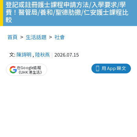
登記或註冊護士課程申請方法/入學要求/學
費！醫管局/養和/聖德肋撒/仁安護士課程比
較
首頁
生活話題
社會
文:
陳詩明
,
陸秋燕
2026.07.15
在Google追蹤
用 App 睇文
《UHK 港生活》