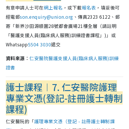
有意申請人士可在
網上報名
，或下載
報名表
，填妥後可
經電郵
son.enquiry@union.org
、傳真2323 6122、郵
寄「新界沙田源順圍28號都會廣場21樓全層（請註明
「醫護支援人員(臨床病人服務)訓練證書課程」)」或
Whatsapp
5504 3030
遞交
資料來源︰
仁安醫院醫護支援人員(臨床病人服務)訓練
證書
護士課程︱7. 仁安醫院護理
專業文憑(登記-註冊護士轉制
課程)
仁安醫阮的「
護理專業文憑（登記 - 註冊護士轉制課