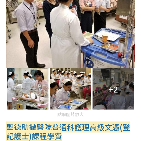
+2
點擊圖片放大
聖德肋撒醫院普通科護理高級文憑(登
記護士)課程
學費