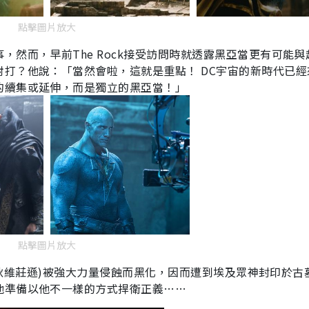
點擊圖片放大
然而，早前The Rock接受訪問時就透露黑亞當更有可能與
打？他說：「當然會啦，這就是重點！ DC宇宙的新時代已經
的續集或延伸，而是獨立的黑亞當！」
點擊圖片放大
狄維莊遜
)
被強大力量侵蝕而黑化，因而遭到埃及眾神封印於古
他準備以他不一樣的方式捍衛正義
……