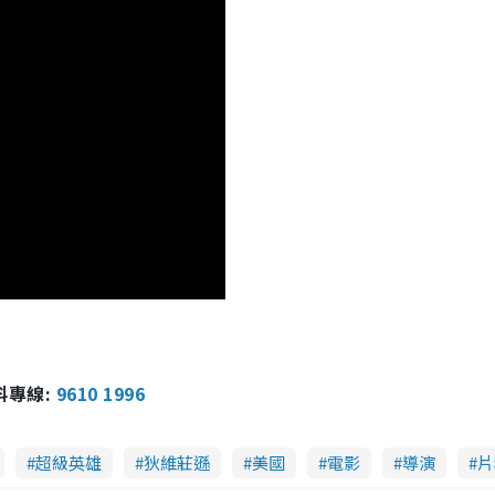
報料專線:
9610 1996
超級英雄
狄維莊遜
美國
電影
導演
片