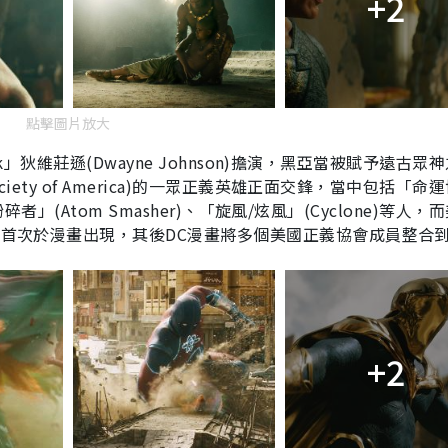
+2
點擊圖片放大
ock」狄維莊遜(Dwayne Johnson)擔演，黑亞當被賦予遠古眾
ciety of America)的一眾正義英雄正面交鋒，當中包括「命
粉碎者」(Atom Smasher)、「旋風/炫風」(Cyclone)等人，
年代首次於漫畫出現，其後DC漫畫將多個美國正義協會成員整合
+2