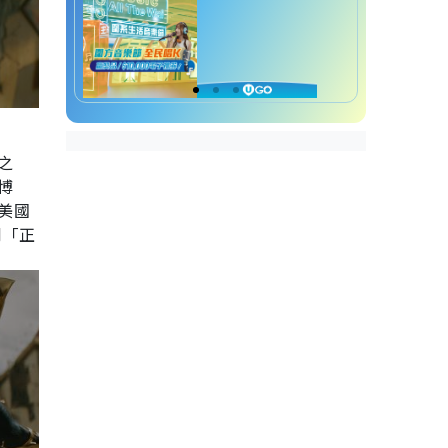
神之
運博
而美國
到「正