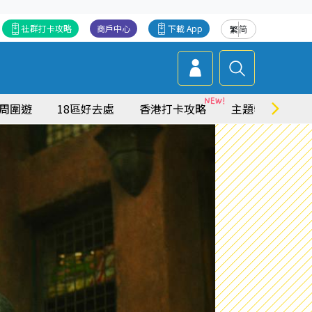
社群打卡攻略
商戶中心
下載 App
繁
简
周圍遊
18區好去處
香港打卡攻略
主題特集