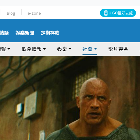
Blog
e-zone
U GO搵好去處
熱話
娛樂新聞
定期存款
情報
飲食情報
娛樂
社會
影片專區