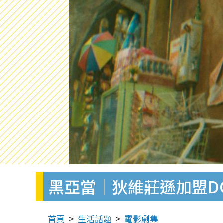
黑亞當｜狄維莊遜加盟DC
首頁
生活話題
電影劇集