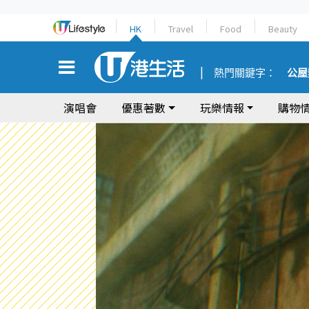
HK
Travel
Food
Beauty
熱門關鍵字：
公屋
演唱會
優惠著數
玩樂情報
購物