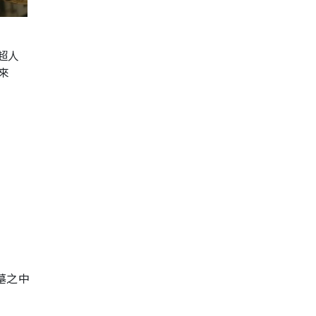
超人
來
墓之中