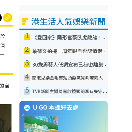
港生活人氣娛樂新聞
1
)於
《愛回家》隱形富豪臥虎藏龍！盤點12位財氣逼人的有錢藝人：呢位靚女3億身家唔憂做
導演
2
葉蒨文拍拖一周年親自否認情侶關係？！被質疑感情造假竟稱GM「普通同事」
契十
3
30歲男藝人低調宣布已秘密離巢！人氣急跌變失蹤人口︰「這幾年過得並不容易」
4
簡淑兒染金毛剪短頭髮氣質判若兩人！嚇壞老公麥大力都認唔出：「你做咩事？」
中的宿
5
TVB新聞主播陳嘉欣鏡頭前罕有失守！遭林超英一句說話突襲嚇親當場大笑
U GO 本週好去處