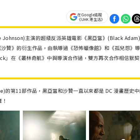
在Google追蹤
《UHK 港生活》
e Johnson)主演的超級反派英雄電影《黑亞當》(Black Adam
電影《沙贊》的衍生作品，由執導過《恐怖蠟像館》和《孤兒怨》
「The Rock」在《叢林奇航》中與導演合作過，雙方再次合作相信默
iverse)的第11部作品，黑亞當和沙贊一直以來都是 DC 漫畫歷史
樣！