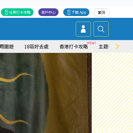
社群打卡攻略
商戶中心
下載 App
繁
简
周圍遊
18區好去處
香港打卡攻略
主題特集