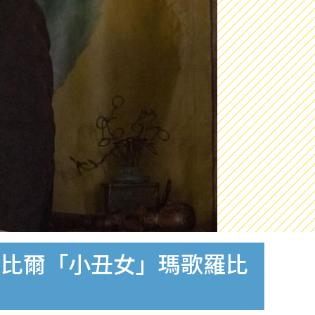
頓比爾「小丑女」瑪歌羅比