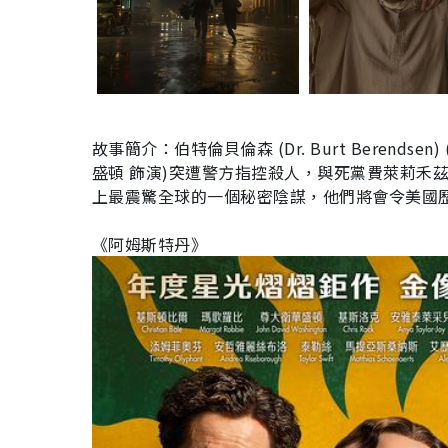
故事簡介：伯特倫貝倫森 (Dr. Burt Berendsen
盛頓 飾演)突遭警方指控殺人，與死黨費萊莉禾茲 (V
上最震驚全球的一個秘密陰謀，他們將會令美國
《阿姆斯特丹》