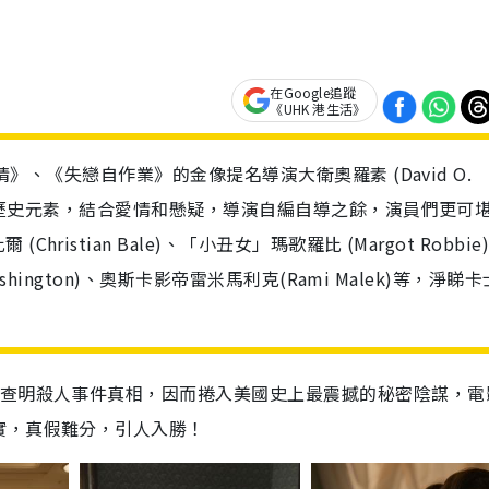
在Google追蹤
《UHK 港生活》
情》、《失戀自作業》的金像提名導演大衛奧羅素 (David O.
題融入歷史元素，結合愛情和懸疑，導演自編自導之餘，演員們更可
stian Bale)、「小丑女」瑪歌羅比 (Margot Robbie)
ashington)、奧斯卡影帝雷米馬利克(Rami Malek)等，淨睇
為查明殺人事件真相，因而捲入美國史上最震撼的秘密陰謀，電
實，真假難分，引人入勝！