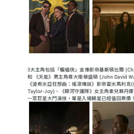
3大主角包括「蝙蝠俠」金像影帝基斯頓比爾 (Christ
和 《天能》男主角尊大衛華盛頓 (John David Wa
《波希米亞狂想曲：搖滾傳說》影帝雷米馬利克(Ram
Taylor-Joy)、《銀河守護隊》女主角素兒蘇丹娜(Zo
一眾巨星大鬥演技，單是入場睇星已經值回票價