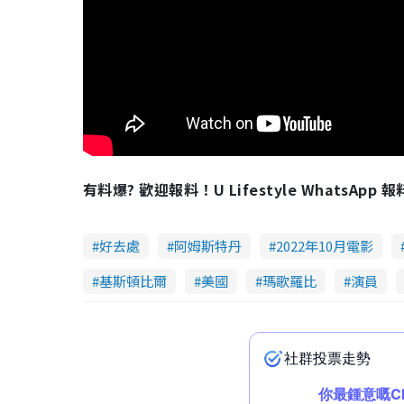
有料爆? 歡迎報料！U Lifestyle WhatsApp 
好去處
阿姆斯特丹
2022年10月電影
基斯頓比爾
美國
瑪歌羅比
演員