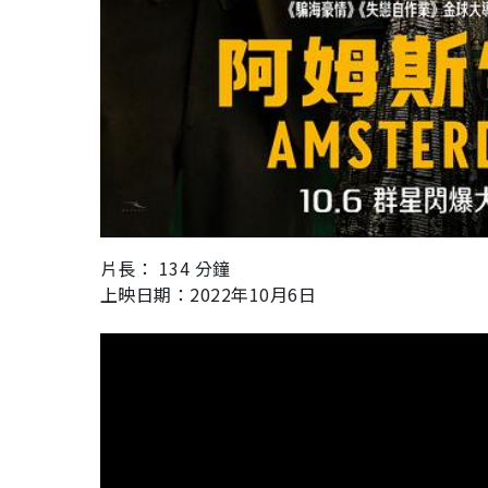
片長： 134 分鐘
上映日期：
2022
年
10
月
6
日