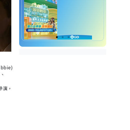
bie)
 、
份參演，