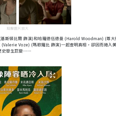
點擊圖片放大
) (基斯頓比爾 飾演)和哈羅德伍德曼 (Harold Woodman) (尊
alerie Voze) (瑪歌羅比 飾演)一起查明真相，卻因而捲入
歷史發生巨變⋯⋯