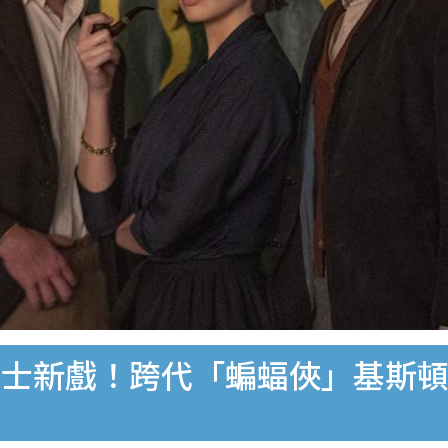
卡士新戲！跨代「蝙蝠俠」基斯