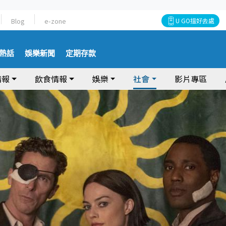
Blog
e-zone
U GO搵好去處
熱話
娛樂新聞
定期存款
情報
飲食情報
娛樂
社會
影片專區