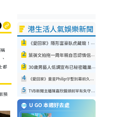
港生活人氣娛樂新聞
1
《愛回家》隱形富豪臥虎藏龍！盤點12位財氣逼人的有錢藝人：呢位靚女3億身家唔憂做
堪稱
2
葉蒨文拍拖一周年親自否認情侶關係？！被質疑感情造假竟稱GM「普通同事」
 、
3
卡士都
30歲男藝人低調宣布已秘密離巢！人氣急跌變失蹤人口︰「這幾年過得並不容易」
4
《愛回家》童星Philip仔暫別幕前久違現身！15歲近況暴風長高蛻變帥氣少男
5
TVB新聞主播陳嘉欣鏡頭前罕有失守！遭林超英一句說話突襲嚇親當場大笑
影預
U GO 本週好去處