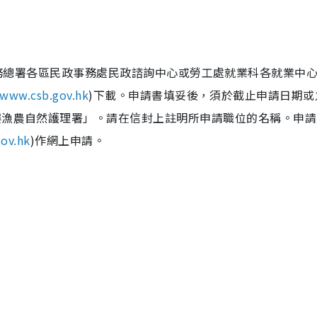
]可向民政事務總署各區民政事務處民政諮詢中心或勞工處就業科各就業中
/www.csb.gov.hk
)下載。申請書填妥後，須於截止申請日期或
樓漁農自然護理署」。請在信封上註明所申請職位的名稱。申請
gov.hk
)作網上申請。