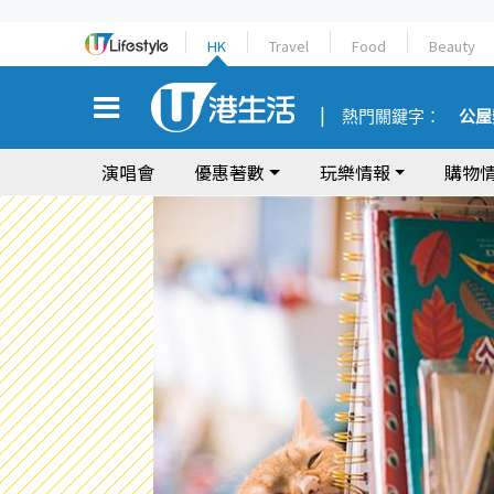
HK
Travel
Food
Beauty
熱門關鍵字：
公屋
演唱會
優惠著數
玩樂情報
購物