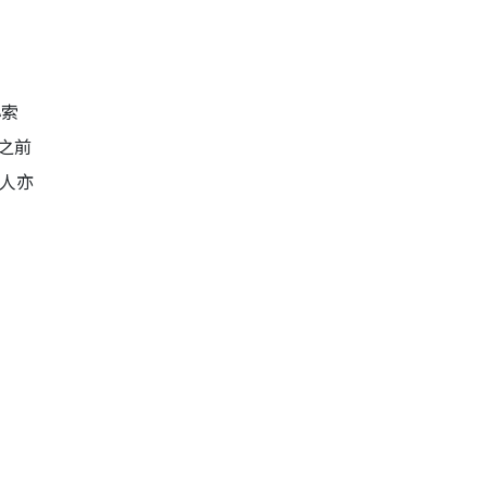
心索
之前
人亦