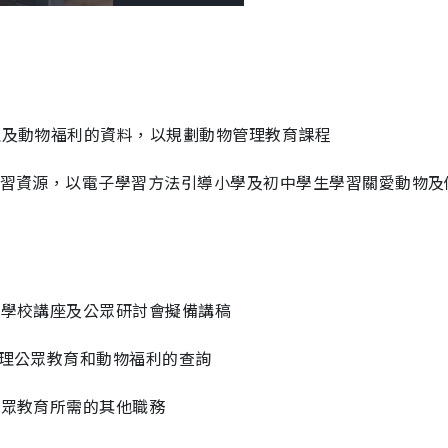
u
l
e
l
s
c
m
r
e
e
a
n
i
管理及動物福利的資料，以規劃動物管理教育課程
n
i
子學習資源，以電子學習方法引導小學及初中學生學習關愛動物及
n
g
T
i
為學校講座及公眾研討會擬備講稿
m
e
管理公眾教育和動物福利的查詢
公眾教育所需的其他職務