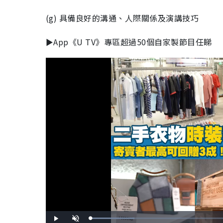
(g) 具備良好的溝通、人際關係及演講技巧
►App《U TV》專區超過50個自家製節目任睇
L
P
U