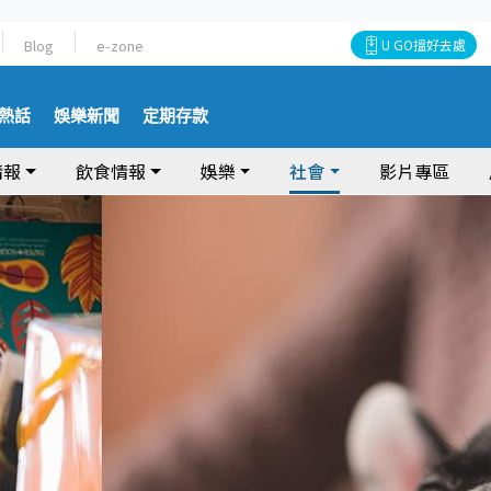
Blog
e-zone
U GO搵好去處
熱話
娛樂新聞
定期存款
情報
飲食情報
娛樂
社會
影片專區