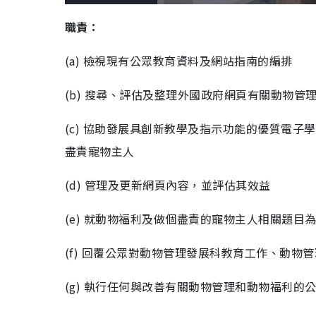
o
l
n
a
a
m
d
y
u
職責：
e
t
d
e
:
2
1
(a) 檢視現有公眾教育資料及網站指南的編排
.
1
8
%
(b) 搜尋、評估及整理外國政府網頁有關動物
(c) 協助發展具創新教學及指示功能的優質電
盡責寵物主人
(d) 管理及更新網頁內容，並評估其效益
(e) 就動物福利及做個盡責的寵物主人相關題目
(f) 回覆公眾對動物管理發展科教育工作、動物
(g) 執行任何與改善有關動物管理和動物福利的