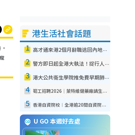
港生活社會話題
1
養。
高才通來港2個月辭職逃回內地！控訴港企3宗罪 歎微管理極窒息
寵
2
警方即日起全港大執法！捉行人亂過馬路+司機不專注駕駛！亂過馬路罰$2000
3
港大公共衞生學院推免費早期肺癌篩查！合資格人士將獲全額資助定期血液化驗／電腦斷層掃描／風險評估
4
筍工招聘2026｜萊特維健藥廠請生產操作員！月薪高達$1.7萬 冷氣廠房/五天工作/保證雙糧
5
香港自資院校︱全港逾20間自資院校課程報名攻略 留位費可退/申請日期/報名連結
U GO 本週好去處