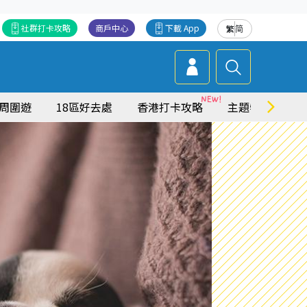
社群打卡攻略
商戶中心
下載 App
繁
简
周圍遊
18區好去處
香港打卡攻略
主題特集