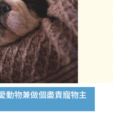
關愛動物兼做個盡責寵物主