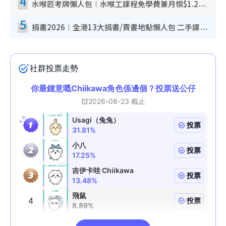
4
水喉匠考牌懶人包︱水喉工課程免學費兼月領$1.2萬津貼 即睇水喉匠考牌4階段＋入行課程建議
5
捐書2026︱全港13大捐書/賣書地點懶人包 二手課本最高$150＋舊書換免費咖啡/戲票