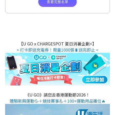
【U GO x CHARGESPOT 夏日消暑企劃⚡】
> 打卡即送充電券！限量1000張🔋送完即止 <
《U GO》請您去香港運動節2026！
體驗新興運動💦＋競技賽事💪＋100+運動用品攤位🔥