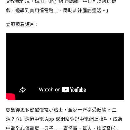
又教我們玩『綠加 Fun』線上遊戲，平日可以邊玩遊
戲，邊學到實用慳電貼士，同時訓練腦筋靈活。」
立即觀看短片：
想獲得更多智醒慳電小貼士，全家一齊享受低碳 e 生
活？立即透過中電 App 或網站登記中電網上賬戶，成為
中電全心傳電嘅一分子，一齊慳電、幫人，換獎賞啦！