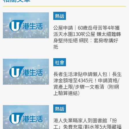
熱話
公屋申請｜60歲岳母苦等4年獲
派天水圍130呎公屋 嫌太細難轉
身堅持拒絕 網民︰套房嚟講好
抵
社會
長者生活津貼申請懶人包︱長生
津金額增至4345元！申請資格/
資產上限/步驟一文看清（附網
上驗算連結）
熱話
港人失業瞞家人到圖書館「扮
工」免費充電/斟水等5大隱藏福