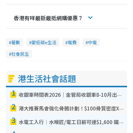
香港有咩最新最抵網購優惠？
著數
愛低碳e生活
電費
中電
社會民生
港生活社會話題
1
收銀車時間表2026｜金管局收銀車8-10月出沒地點+時間！無須手續費！硬幣免費轉現鈔或增值至八達通
2
港大推賽馬會強化骨骼計劃！$100骨質密度X光檢查 完成免費運動訓練送超市禮券！附參加資格
3
水電工入行︱水喉匠/電工日薪可達$1,600 鐵飯碗職業難被AI取代！附薪酬參考＋入行考牌途徑