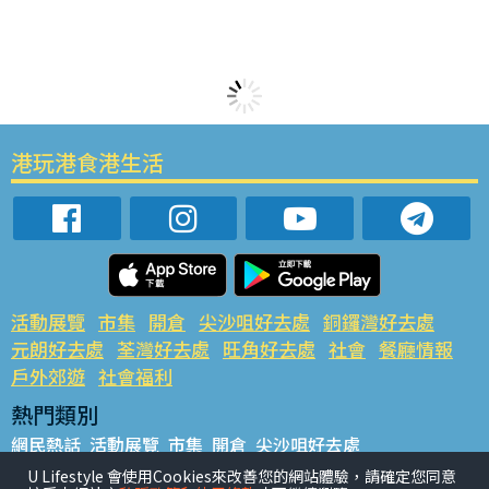
港玩港食港生活
活動展覽
市集
開倉
尖沙咀好去處
銅鑼灣好去處
元朗好去處
荃灣好去處
旺角好去處
社會
餐廳情報
戶外郊遊
社會福利
熱門類別
網民熱話
活動展覽
市集
開倉
尖沙咀好去處
銅鑼灣好去處
元朗好去處
荃灣好去處
旺角好去處
社會
U Lifestyle 會使用Cookies來改善您的網站體驗，請確定您同意