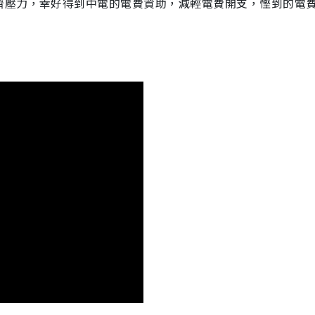
濟壓力，幸好得到中電的電費資助，減輕電費開支，慳到的電