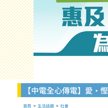
【中電全心傳電】愛•慳電幫
首頁
生活話題
社會