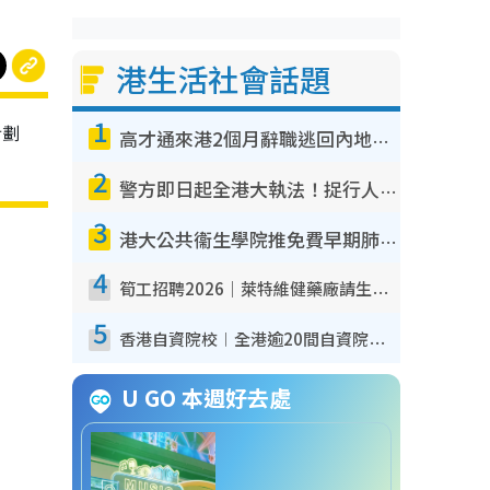
港生活社會話題
1
計劃
高才通來港2個月辭職逃回內地！控訴港企3宗罪 歎微管理極窒息
2
警方即日起全港大執法！捉行人亂過馬路+司機不專注駕駛！亂過馬路罰$2000
3
港大公共衞生學院推免費早期肺癌篩查！合資格人士將獲全額資助定期血液化驗／電腦斷層掃描／風險評估
4
筍工招聘2026｜萊特維健藥廠請生產操作員！月薪高達$1.7萬 冷氣廠房/五天工作/保證雙糧
5
香港自資院校︱全港逾20間自資院校課程報名攻略 留位費可退/申請日期/報名連結
U GO 本週好去處