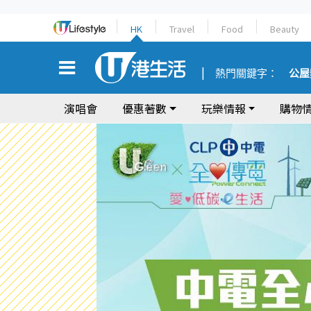
HK
Travel
Food
Beauty
熱門關鍵字：
公屋
演唱會
優惠著數
玩樂情報
購物