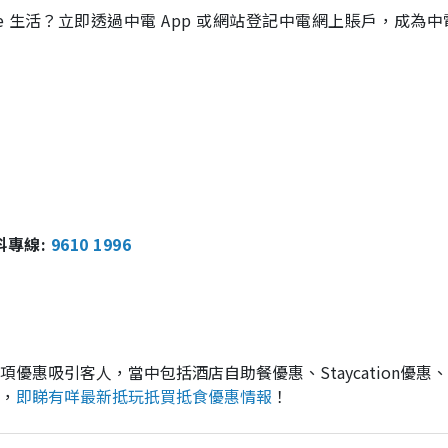
 生活？立即透過中電 App 或網站登記中電網上賬戶，成為中
報料專線:
9610 1996
惠吸引客人，當中包括酒店自助餐優惠、Staycation優惠、
，
即睇有咩最新抵玩扺買抵食優惠情報
！