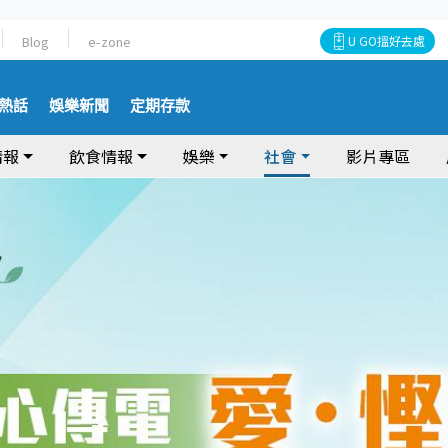
Blog
e-zone
U GO搵好去處
熱話
娛樂新聞
定期存款
情報
飲食情報
娛樂
社會
影片專區