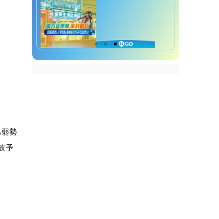
為弱勢
放予