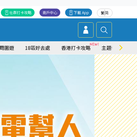
社群打卡攻略
商戶中心
下載 App
繁
简
周圍遊
18區好去處
香港打卡攻略
主題特集