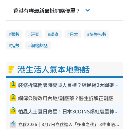
香港有咩最新最抵網購優惠？
著數
研究
調查
日本
快樂指數
指數
網絡熱話
港生活人氣本地熱話
1
裝修拆鐵閘隨時變賊人目標？網民揭2大關鍵用途：裝新式等於白裝？附新舊鐵閘分別
2
網傳公院改用內地/副廠藥？醫生拆解正副廠分別 揭4類人換藥隨時出事
3
怕蟲人士夏日救星！日本3COINS爆紅驅蟲神器$45起 1招「全程免觸碰」輕鬆搞定小強
4
立秋2026｜8月7日立秋進入「多事之秋」 3件事唔做得！專家教6招開運 清枱頭／銀包納氣接好運