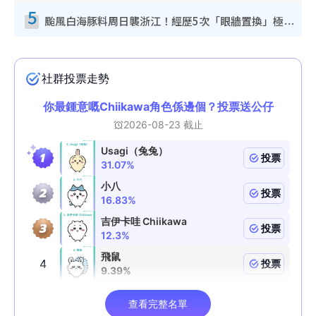
5
颱風白海豚料周日襲浙江！經歷5次「眼牆置換」極罕見 成登陸內地最長途颱風