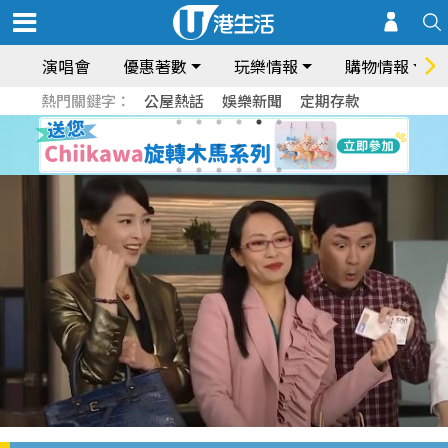
演唱會
優惠著數
玩樂情報
購物情報
熱門關鍵字：
公屋熱話
娛樂新聞
定期存款