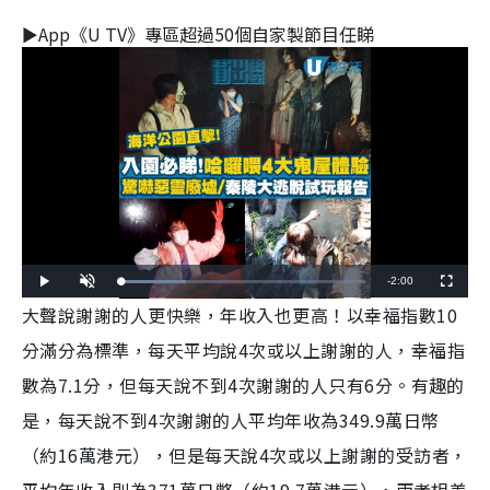
►App《U TV》專區超過50個自家製節目任睇
Remaining
-
2:00
Loaded
:
Play
Unmute
Fullscreen
27.00%
大聲說謝謝的人更快樂，年收入也更高！以幸福指數10
Time
分滿分為標準，每天平均說4次或以上謝謝的人，幸福指
數為7.1分，但每天說不到4次謝謝的人只有6分。有趣的
是，每天說不到4次謝謝的人平均年收為349.9萬日幣
（約16萬港元），但是每天說4次或以上謝謝的受訪者，