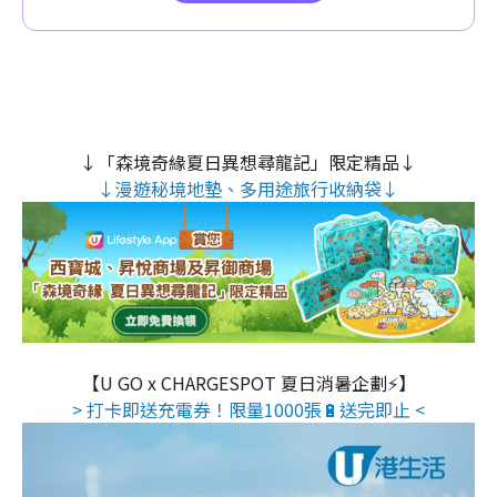
↓「森境奇緣夏日異想尋龍記」限定精品↓
↓漫遊秘境地墊、多用途旅行收納袋↓
【U GO x CHARGESPOT 夏日消暑企劃⚡】
> 打卡即送充電券！限量1000張🔋送完即止 <