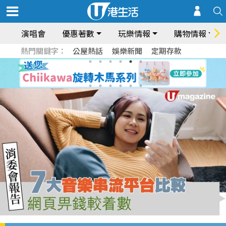
演唱會
優惠著數
玩樂情報
購物情報
熱門關鍵字：
公屋熱話
娛樂新聞
定期存款