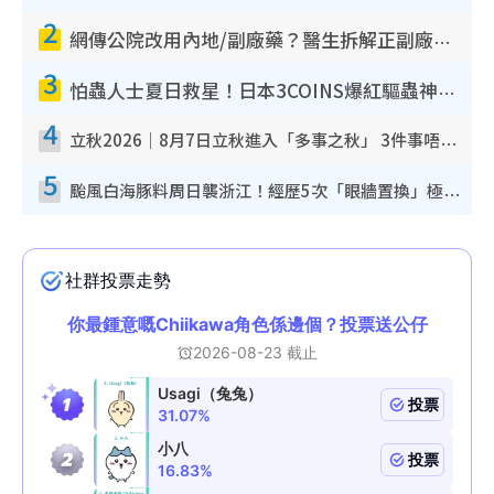
2
網傳公院改用內地/副廠藥？醫生拆解正副廠分別 揭4類人換藥隨時出事
3
怕蟲人士夏日救星！日本3COINS爆紅驅蟲神器$45起 1招「全程免觸碰」輕鬆搞定小強
4
立秋2026｜8月7日立秋進入「多事之秋」 3件事唔做得！專家教6招開運 清枱頭／銀包納氣接好運
5
颱風白海豚料周日襲浙江！經歷5次「眼牆置換」極罕見 成登陸內地最長途颱風