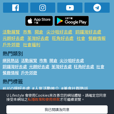
活動展覽
市集
開倉
尖沙咀好去處
銅鑼灣好去處
元朗好去處
荃灣好去處
旺角好去處
社會
餐廳情報
戶外郊遊
社會福利
熱門類別
網民熱話
活動展覽
市集
開倉
尖沙咀好去處
銅鑼灣好去處
元朗好去處
荃灣好去處
旺角好去處
社會
餐廳情報
戶外郊遊
熱門標籤
#UGO搵好去處
#人氣活動推介
#美食社群熱話
#親子玩樂好去處
#ULifestyle應用程式
#限時搶
U Lifestyle 會使用Cookies來改善您的網站體驗，請確定您同意
接受本網站之
私隱政策和使用條款
才可繼續瀏覽。
#UJetso禮物放送
#ULifestyle商戶中心
#著數
#網絡熱話
我已閱讀及同意
香港經濟日報版權所有©2026