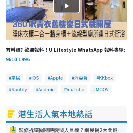
P
l
a
有料爆? 歡迎報料！U Lifestyle WhatsApp 報料專線:
y
9610 1996
V
家居
iOS
Apple
消委會
KKbox
i
Spotify
Android
YouTube
MOOV
d
e
港生活人氣本地熱話
o
1
裝修拆鐵閘隨時變賊人目標？網民揭2大關鍵用途：裝新式等於白裝？附新舊鐵閘分別