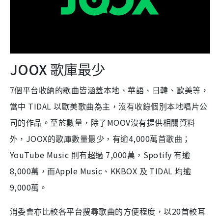
JOOX
歌庫最少
7
個平台收納的歌曲皆涵蓋本地、華語、日韓、歐美等，
TIDAL
當中
以歐美歌曲為主，沒有收錄個別本地唱片公
MOOV
司的作品。至於數量，除了
沒有提供相關資料
JOOX
4,000
外，
的歌庫數量最少，有逾
萬首歌曲；
YouTube Music
7,000
Spotify
則有超過
萬，
有逾
8,000
Apple Music
KKBOX
TIDAL
萬，而
、
及
均逾
9,000
萬。
20
消委會亦比較各平台搜尋歌曲的方便程度，以
首較耳