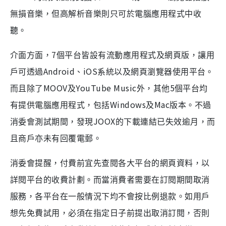
無損音樂，但高解析音樂則只可於電腦應用程式中收
聽。
7
介面方面，
個平台皆設有流動應用程式及網頁版，讓用
Android
iOS
戶可透過
、
系統以及網頁瀏覽器使用平台。
MOOV
YouTube Music
5
而且除了
及
外，其他
個平台均
Windows
Mac
有提供電腦應用程式，包括
及
版本。不過
JOOX
消委會測試期間，發現
的下載連結已失效逾月，而
且商戶亦未有回覆電郵。
消委會提醒，付費前宜先查閱各大平台的網頁資料，以
詳閱平台的收費計劃。而當消費者需要在訂閱期間取消
服務，各平台在一般情況下均不會按比例退款。如用戶
想先免費試用，必須在指定日子前提出取消訂閱，否則