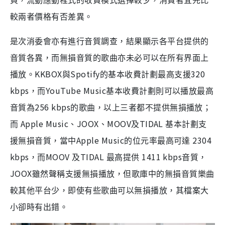
頁，流動應動程式的收費模式選擇較少，消費者宜先比
較兩者價格有否差異。
是次消委會亦有進行音質調查，結果顯示各平台提供的
音質各異，而無損音質的歌曲亦未必可以在所有界面上
KKBOX
Spotify
320
播放。
與
的基本收費計劃最高支援
kbps
YouTube Music
，而
基本收費計劃則可以播放最高
256 kbps
音質為
的歌曲，以上三者都不提供無損播放；
Apple Music
JOOX
MOOV
TIDAL
而
、
、
及
基本計劃支
Apple Music
2304
援無損音質，當中
的位元率最高可達
kbps
MOOV
TIDAL
1411 kbps
，而
及
最高提供
音質，
JOOX
雖然聲稱支援無損播放，但歌庫中的無損音質樂曲
較其他平台少，即使有些歌曲可以無損播放，其檔案大
小卻時有出錯。