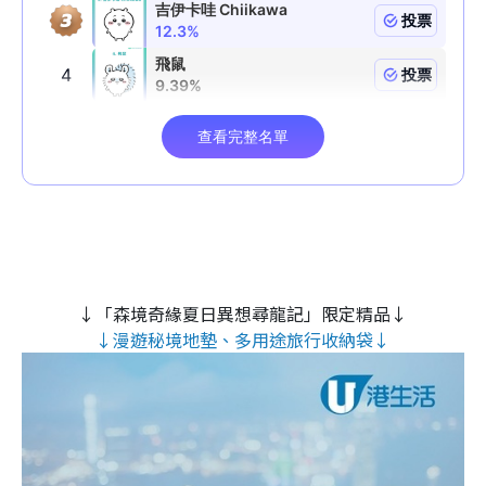
↓「森境奇緣夏日異想尋龍記」限定精品↓
↓漫遊秘境地墊、多用途旅行收納袋↓