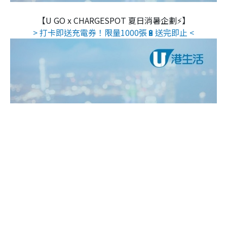
【U GO x CHARGESPOT 夏日消暑企劃⚡】
> 打卡即送充電券！限量1000張🔋送完即止 <