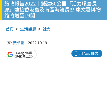
施政報告2022｜擬建60公里「活力環島長
廊」連接香港島及南區海濱長廊 康文署博物
館將增至19間
首頁
生活話題
社會
文:
黃卓瑩
2022.10.19
在Google追蹤
用 App 睇文
《UHK 港生活》