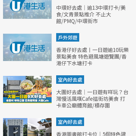
中環好去處｜逾13中環打卡/美
食/文青景點推介 不止大
館/PMQ/中環街市
戶外郊遊
香港仔好去處丨一日遊逾10玩樂
景點美食 特色避風塘遊覽團/香
港仔下水塘打卡
室內好去處
大圍好去處｜一日遊有咩玩？台
灣慢活風嘆Cafe搵街坊美食 打
卡車公廟體育館/積存圍
室內好去處
香港圖書館打卡位｜5個特色建