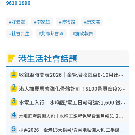
9610 1996
好去處
李家超
博物館
康文署
社會民生
北部都會區
施政報告
港生活社會話題
1
收銀車時間表2026｜金管局收銀車8-10月出沒地點+時間！無須手續費！硬幣免費轉現鈔或增值至八達通
2
港大推賽馬會強化骨骼計劃！$100骨質密度X光檢查 完成免費運動訓練送超市禮券！附參加資格
3
水電工入行︱水喉匠/電工日薪可達$1,600 鐵飯碗職業難被AI取代！附薪酬參考＋入行考牌途徑
4
水喉匠考牌懶人包︱水喉工課程免學費兼月領$1.2萬津貼 即睇水喉匠考牌4階段＋入行課程建議
5
捐書2026︱全港13大捐書/賣書地點懶人包 二手課本最高$150＋舊書換免費咖啡/戲票