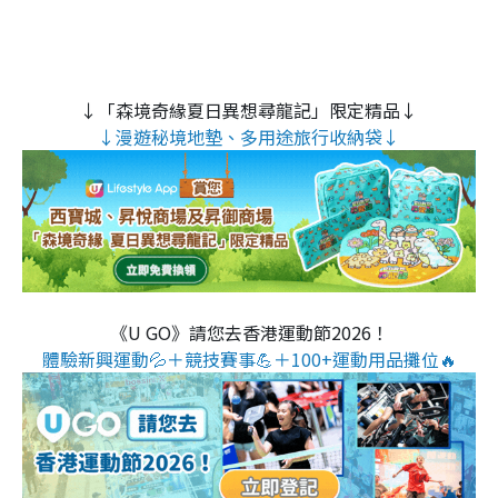
↓「森境奇緣夏日異想尋龍記」限定精品↓
↓漫遊秘境地墊、多用途旅行收納袋↓
《U GO》請您去香港運動節2026！
體驗新興運動💦＋競技賽事💪＋100+運動用品攤位🔥