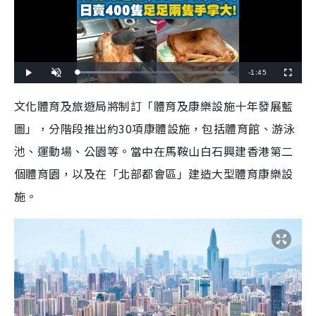
R
-
1:45
L
P
U
F
o
l
n
u
a
a
m
l
e
d
y
u
l
文化體育及旅遊局將制訂「體育及康樂設施十年發展藍
e
t
s
d
e
c
m
:
r
圖」，分階段推出約30項康體設施，包括體育館、游泳
3
e
4
e
a
.
n
3
池、運動場、公園等。當中在馬鞍山白石興建香港第二
2
i
%
個體育園，以及在「北部都會區」建造大型體育康樂設
n
施。
i
n
g
T
i
m