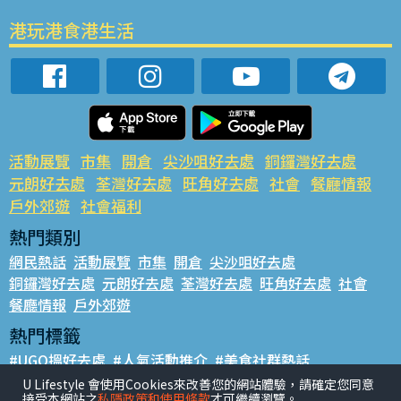
港玩港食港生活
活動展覽
市集
開倉
尖沙咀好去處
銅鑼灣好去處
元朗好去處
荃灣好去處
旺角好去處
社會
餐廳情報
戶外郊遊
社會福利
熱門類別
網民熱話
活動展覽
市集
開倉
尖沙咀好去處
銅鑼灣好去處
元朗好去處
荃灣好去處
旺角好去處
社會
餐廳情報
戶外郊遊
熱門標籤
#UGO搵好去處
#人氣活動推介
#美食社群熱話
#親子玩樂好去處
#ULifestyle應用程式
#限時搶
U Lifestyle 會使用Cookies來改善您的網站體驗，請確定您同意
接受本網站之
私隱政策和使用條款
才可繼續瀏覽。