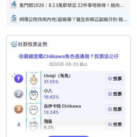
4
鬼門開2026｜8.13鬼節禁忌 22件事唔做得！燒肉、刺身要少食？半夜勿吹口哨/打呢個電話
5
網傳公院改用內地/副廠藥？醫生拆解正副廠分別 揭4類人換藥隨時出事