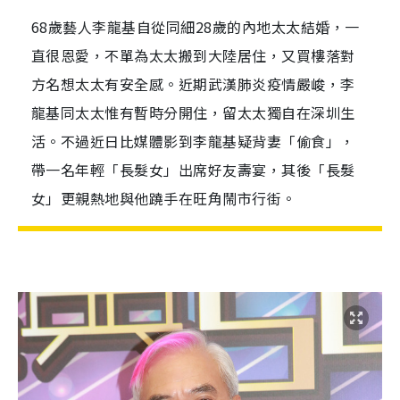
68歲藝人李龍基自從同細28歲的內地太太結婚，一
直很恩愛，不單為太太搬到大陸居住，又買樓落對
方名想太太有安全感。近期武漢肺炎疫情嚴峻，李
龍基同太太惟有暫時分開住，留太太獨自在深圳生
活。不過近日比媒體影到李龍基疑背妻「偷食」，
帶一名年輕「長髮女」出席好友壽宴，其後「長髮
女」更親熱地與他蹺手在旺角鬧市行街。