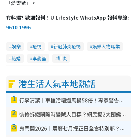
「愛妻號」。
有料爆? 歡迎報料！U Lifestyle WhatsApp 報料專線:
9610 1996
娛樂
疫情
新冠肺炎疫情
娛樂人物職業
結婚
李龍基
肺炎
港生活人氣本地熱話
1
行李清潔｜車轆污糟過馬桶58倍！專家警告忌用酒精抹 教1招免污手除菌
2
裝修拆鐵閘隨時變賊人目標？網民揭2大關鍵用途：裝新式等於白裝？附新舊鐵閘分別
3
鬼門開2026｜農曆七月撞正日全食特別邪？專家警告切忌做一事！揭4大禁忌+2招保平安