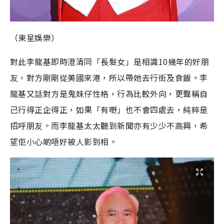
（東星娛樂）
對此李龍基即時澄清同「長髮女」是相識10幾年的好朋
友，對方剛剛從美國來港，所以帶她去行街及食飯。李
龍基又話對方是鬼妹仔性格，行為比較外向，更聲稱自
己行得正企得正，如果「有嘢」也不會四處去，純粹是
招呼朋友。而李龍基太太聽到新聞亦有少少不高興，希
望佢小心啲唔好被人影到相。