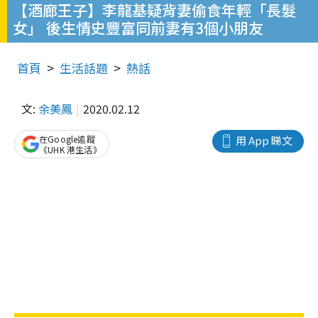
【酒廊王子】李龍基疑背妻偷食年輕「長髮
女」 後生情史豐富同前妻有3個小朋友
首頁
生活話題
熱話
文:
余美鳳
2020.02.12
在Google追蹤
用 App 睇文
《UHK 港生活》