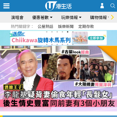
演唱會
優惠著數
玩樂情報
購物情報
熱門關鍵字：
公屋熱話
娛樂新聞
定期存款