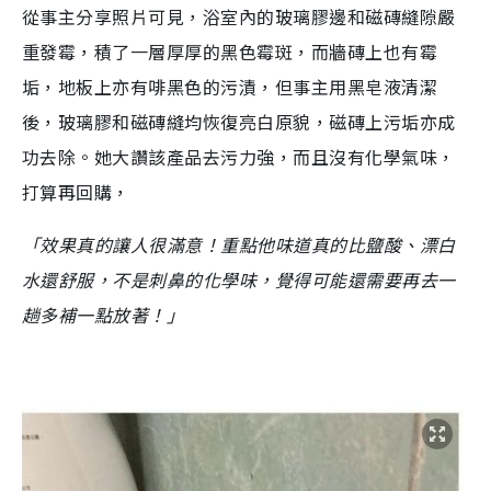
從事主分享照片可見，浴室內的玻璃膠邊和磁磚縫隙嚴
重發霉，積了一層厚厚的黑色霉斑，而牆磚上也有霉
垢，地板上亦有啡黑色的污漬，但事主用黑皂液清潔
後，玻璃膠和磁磚縫均恢復亮白原貌，磁磚上污垢亦成
功去除。她大讚該產品去污力強，而且沒有化學氣味，
打算再回購，
「效果真的讓人很滿意！重點他味道真的比鹽酸、漂白
水還舒服，不是刺鼻的化學味，覺得可能還需要再去一
趟多補一點放著！」