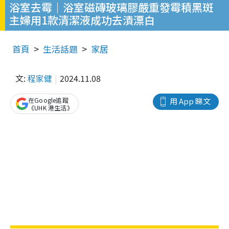
浴室去霉｜浴室磁磚玻璃膠嚴重發霉積黑斑
主婦用1款清潔液成功去漬漂白
首頁
生活話題
家居
文:
程家健
2024.11.08
在Google追蹤
用 App 睇文
《UHK 港生活》