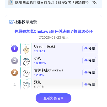
5
颱風白海豚料周日襲浙江！經歷5次「眼牆置換」極罕見 成登陸內地最長途颱風