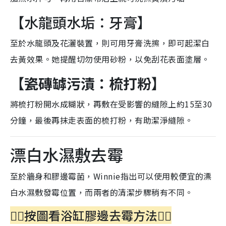
【水龍頭水垢：牙膏】
至於水龍頭及花灑裝置，則可用牙膏洗擦，即可起潔白
去黃效果。她提醒切勿使用砂粉，以免刮花表面塗層。
【瓷磚罅污漬：梳打粉】
將梳打粉開水成糊狀，再敷在受影響的縫隙上約15至30
分鐘，最後再抹走表面的梳打粉，有助潔淨縫隙。
漂白水濕敷去霉
至於牆身和膠邊霉菌，Winnie指出可以使用較便宜的漂
白水濕敷發霉位置，而兩者的清潔步驟稍有不同。
👇🏻按圖看浴缸膠邊去霉方法👇🏻