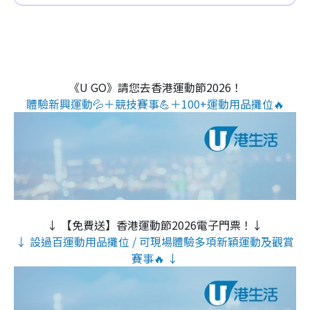
《U GO》請您去香港運動節2026！
體驗新興運動💦＋競技賽事💪＋100+運動用品攤位🔥
↓ 【免費送】香港運動節2026電子門票！↓
↓ 設過百運動用品攤位 / 可現場體驗多項新穎運動及觀賞
賽事🔥 ↓