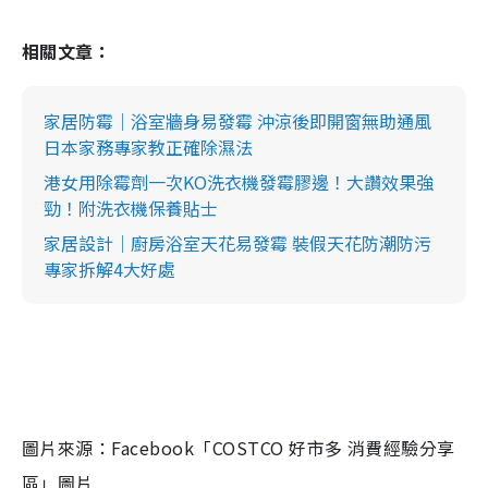
相關文章：
家居防霉｜浴室牆身易發霉 沖涼後即開窗無助通風
日本家務專家教正確除濕法
港女用除霉劑一次KO洗衣機發霉膠邊！大讚效果強
勁！附洗衣機保養貼士
家居設計｜廚房浴室天花易發霉 裝假天花防潮防污
專家拆解4大好處
圖片來源：Facebook「COSTCO 好市多 消費經驗分享
區」圖片