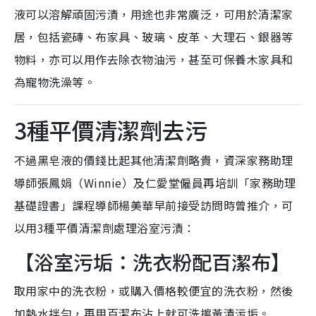
液可以溶解頑固污漬，用途也非常廣泛，可用於清潔家
居，包括瓷磚、布家具、玻璃、皮革、大理石、銀器等
物料，亦可以用作去除衣物油污，甚至可保養木家具和
為寵物洗澡等。
3種平價清潔劑去污
不過黑皂液的價錢比起其他清潔劑略貴，資深家務助理
導師張鳳娟（Winnie）及仁愛堂僱員再培訓「家務助理
基礎證書」課程導師楊美華早前接受訪問時曾推介，可
以用3種平價清潔劑處理浴室污漬：
【浴室污垢：洗衣粉配百潔布】
取用家中的洗衣粉，或購入價格較便宜的洗衣粉，然後
加熱水拌勻，再用百潔布沾上就可洗擦黃漬污垢。