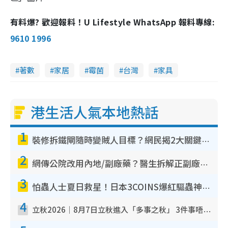
有料爆? 歡迎報料！U Lifestyle WhatsApp 報料專線:
9610 1996
著數
家居
霉菌
台灣
家具
港生活人氣本地熱話
1
裝修拆鐵閘隨時變賊人目標？網民揭2大關鍵用途：裝新式等於白裝？附新舊鐵閘分別
2
網傳公院改用內地/副廠藥？醫生拆解正副廠分別 揭4類人換藥隨時出事
3
怕蟲人士夏日救星！日本3COINS爆紅驅蟲神器$45起 1招「全程免觸碰」輕鬆搞定小強
4
立秋2026｜8月7日立秋進入「多事之秋」 3件事唔做得！專家教6招開運 清枱頭／銀包納氣接好運