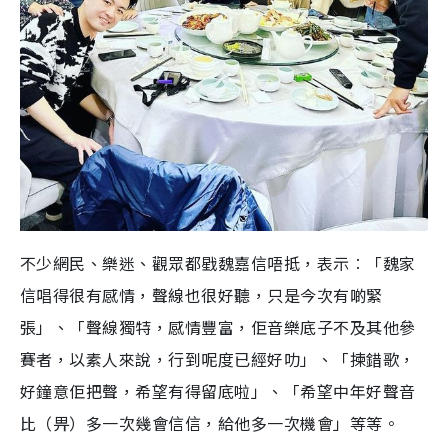
不少網民、樂迷、觀眾都戥魏嘉信唔抵，表示︰「魏家
信唱得很有感情，聲線也很好聽，只是今次有啲緊
張」、「聲線獨特，感情豐富，佢音樂底子不及其他參
賽者，以素人來說，行到呢度已經好叻」、「揀錯歌，
好鐘意佢把聲，希望有得留底啦」、「希望中年好聲音
比（畀）多一次幾會信信，給他多一次機會」等等。