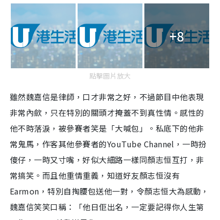
+8
點擊圖片放大
雖然魏嘉信是律師，口才非常之好，不過節目中他表現
非常內歛，只在特別的關頭才掩蓋不到真性情。感性的
他不時落淚，被參賽者笑是「大喊包」。私底下的他非
常鬼馬，作客其他參賽者的YouTube Channel，一時扮
傻仔，一時又寸嘴，好似大細路一樣同顏志恒互打，非
常搞笑。而且他重情重義，知道好友顏志恒沒有
Earmon，特別自掏腰包送他一對，令顏志恒大為感動，
魏嘉信笑笑口稱：「他日佢出名，一定要記得你人生第