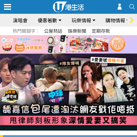
演唱會
優惠著數
玩樂情報
購物情報
熱門關鍵字：
公屋熱話
娛樂新聞
定期存款