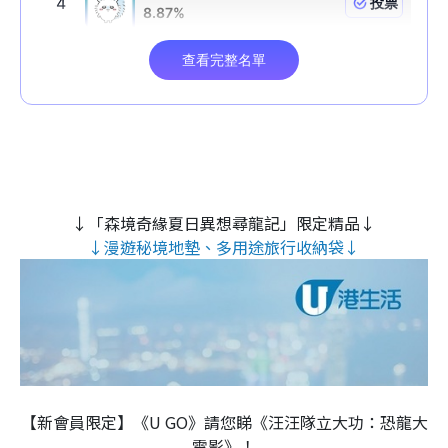
↓「森境奇緣夏日異想尋龍記」限定精品↓
↓漫遊秘境地墊、多用途旅行收納袋↓
【新會員限定】《U GO》請您睇《汪汪隊立大功：恐龍大
電影》！