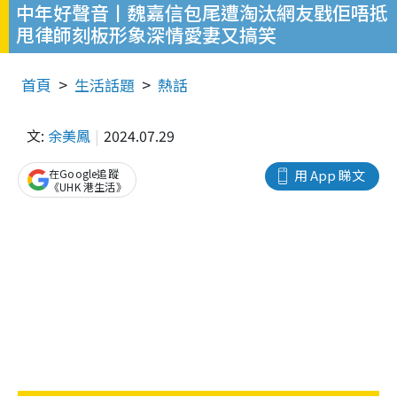
中年好聲音丨魏嘉信包尾遭淘汰網友戥佢唔抵
甩律師刻板形象深情愛妻又搞笑
首頁
生活話題
熱話
文:
余美鳳
2024.07.29
在Google追蹤
用 App 睇文
《UHK 港生活》