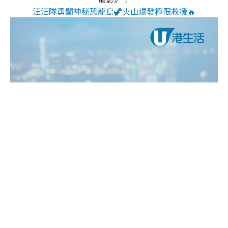
汪汪隊勇闖神秘恐龍島🦖火山爆發極限救援🔥