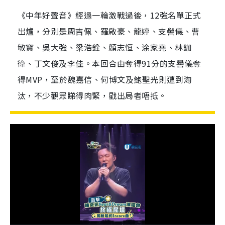
《中年好聲音》經過一輪激戰過後，12強名單正式
出爐，分別是周吉佩、羅啟豪、龍婷、支嚳儀、曹
敏寶、吳大強、梁浩銓、顏志恒、涂家堯、林鉫
徫、丁文俊及李佳。本回合由奪得91分的支嚳儀奪
得MVP，至於魏嘉信、何博文及鮑聖光則遭到淘
汰，不少觀眾睇得肉緊，戥出局者唔抵。