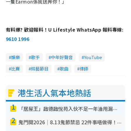
一隻Earmon係我送畀你！」
有料爆? 歡迎報料！U Lifestyle WhatsApp 報料專線:
9610 1996
娛樂
歌手
中年好聲音
YouTube
比賽
綜藝節目
歌曲
律師
港生活人氣本地熱話
1
「居屋王」啟德啟悅苑入伙不足一年淪甩漏之王！插頭噴火花致大停電 多戶業主全屋家電報銷
2
鬼門開2026｜8.13鬼節禁忌 22件事唔做得！燒肉、刺身要少食？半夜勿吹口哨/打呢個電話