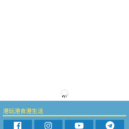
港玩港食港生活