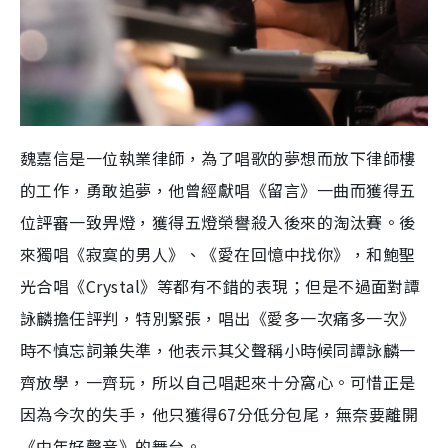
魏嘉信是一位執業律師，為了唱歌的夢想而放下律師樓
的工作，勇敢追夢，他曾經獻唱《留言》一曲而獲得五
位評審一致畀燈，獲得五燈榮譽殺入後來的淘汰賽。後
來獨唱《寂寞的男人》、《愛在回憶中找你》，和鮑聖
光合唱《Crystal》等都有不錯的表現；但是不過面對譚
詠麟擔任評判，特別緊張，唱出《愛多一次痛多一次》
時不慎忘詞兼失準，他表示其父聲稱小時候同譚詠麟一
齊放學，一齊玩，所以自己唱起來十分窩心。可惜正是
因為今次的失手，他只獲得67分低分包尾，無奈要離開
《中年好聲音》的舞台。