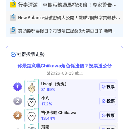
3
行李清潔｜車轆污糟過馬桶58倍！專家警告忌用酒精抹 教1招免污手除菌
4
New Balance型號密碼大公開！識睇2個數字買鞋秒知功能免中伏 附5大熱門鞋款
5
剪頭髮都要擇日？司徒法正提醒3大禁忌日子 隨時剪走財運！呢日剪髮恐「剪壽命」？