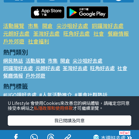
活動展覽
市集
開倉
尖沙咀好去處
銅鑼灣好去處
元朗好去處
荃灣好去處
旺角好去處
社會
餐廳情報
戶外郊遊
社會福利
熱門類別
網民熱話
活動展覽
市集
開倉
尖沙咀好去處
銅鑼灣好去處
元朗好去處
荃灣好去處
旺角好去處
社會
餐廳情報
戶外郊遊
熱門標籤
#UGO搵好去處
#人氣活動推介
#美食社群熱話
#親子玩樂好去處
#ULifestyle應用程式
#限時搶
U Lifestyle 會使用Cookies來改善您的網站體驗，請確定您同意
接受本網站之
私隱政策和使用條款
才可繼續瀏覽。
#UJetso禮物放送
#ULifestyle商戶中心
#著數
#網絡熱話
我已閱讀及同意
香港經濟日報版權所有©2026
本週好去處