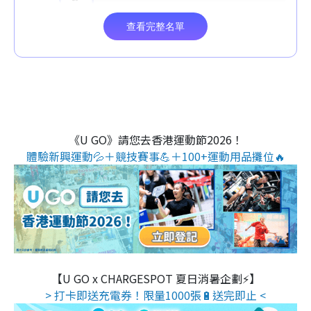
《U GO》請您去香港運動節2026！
體驗新興運動💦＋競技賽事💪＋100+運動用品攤位🔥
【U GO x CHARGESPOT 夏日消暑企劃⚡】
> 打卡即送充電券！限量1000張🔋送完即止 <