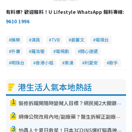
有料爆? 歡迎報料！U Lifestyle WhatsApp 報料專線:
9610 1996
娛樂
演員
TVB
姜麗文
電視台
外傭
羅浩楷
電視劇
開心速遞
明珠台
香港小姐
東涌
利愛安
歌手
港生活人氣本地熱話
1
裝修拆鐵閘隨時變賊人目標？網民揭2大關鍵用途：裝新式等於白裝？附新舊鐵閘分別
2
網傳公院改用內地/副廠藥？醫生拆解正副廠分別 揭4類人換藥隨時出事
3
怕蟲人士夏日救星！日本3COINS爆紅驅蟲神器$45起 1招「全程免觸碰」輕鬆搞定小強