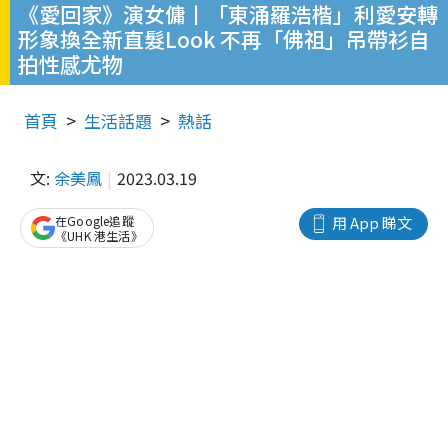
《愛回家》演女傭丨「東涌羅浩楷」利愛安轉
形象換全新直髮Look 不再「佛祖」吊帶衫自
拍性感尤物
首頁
生活話題
熱話
文:
余美鳳
2023.03.19
在Google追蹤
用 App 睇文
《UHK 港生活》