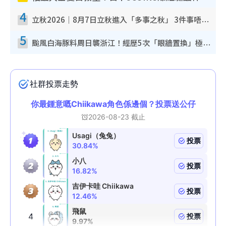
4
立秋2026｜8月7日立秋進入「多事之秋」 3件事唔做得！專家教6招開運 清枱頭／銀包納氣接好運
5
颱風白海豚料周日襲浙江！經歷5次「眼牆置換」極罕見 成登陸內地最長途颱風