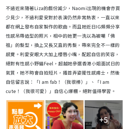
不過近來隨著Liza的戲份減少，Naomi出現的機會亦買
少見少，不過利愛安對於表演仍然非常熱衷，一直以來
都在網上發布自家製作的歌曲。而且她近日IG頻頻分享
性感吊帶造型的照片，相中的她更一洗以為被嘲「佛
祖」的髮型，換上又長又直的秀髮，帶來完全不一樣的
感覺。利愛安眼大大加上櫻唇小嘴，配起自信的笑容，
絕對有性感小野貓Feel，超越她參選香港小姐面試日的
氣質，她不時會自拍短片，搔首弄姿擺性感甫士，然後
自信留言說：「I am fab！（我很棒）」、「I am
cute！（我很可愛）」自信心爆棚，絕對值得學習。
+5