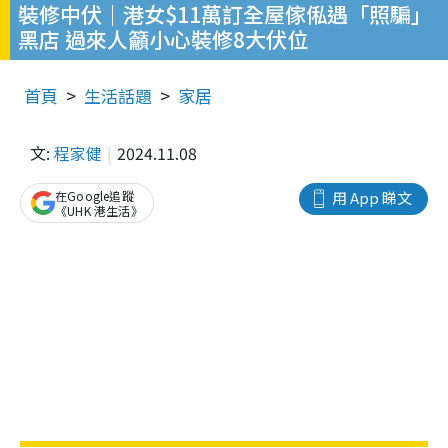
裝修中伏｜港女$11萬訂全屋傢俬遇「照騙」
黑店 過來人籲小心裝修8大伏位
首頁
生活話題
家居
文:
程家健
2024.11.08
在Google追蹤
用 App 睇文
《UHK 港生活》