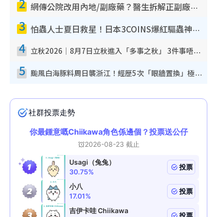
2
網傳公院改用內地/副廠藥？醫生拆解正副廠分別 揭4類人換藥隨時出事
3
怕蟲人士夏日救星！日本3COINS爆紅驅蟲神器$45起 1招「全程免觸碰」輕鬆搞定小強
4
立秋2026｜8月7日立秋進入「多事之秋」 3件事唔做得！專家教6招開運 清枱頭／銀包納氣接好運
5
颱風白海豚料周日襲浙江！經歷5次「眼牆置換」極罕見 成登陸內地最長途颱風