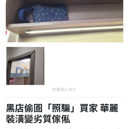
點擊圖片放大
黑店偷圖「照騙」買家 華麗
裝潢變劣質傢俬