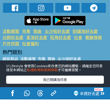
活動展覽
市集
開倉
尖沙咀好去處
銅鑼灣好去處
元朗好去處
荃灣好去處
旺角好去處
社會
餐廳情報
戶外郊遊
社會福利
熱門類別
網民熱話
活動展覽
市集
開倉
尖沙咀好去處
銅鑼灣好去處
元朗好去處
荃灣好去處
旺角好去處
社會
U Lifestyle 會使用Cookies來改善您的網站體驗，請確定您同意
接受本網站之
私隱政策和使用條款
才可繼續瀏覽。
餐廳情報
戶外郊遊
熱門標籤
我已閱讀及同意
#UGO搵好去處
#人氣活動推介
#美食社群熱話
#親子玩樂好去處
#ULifestyle應用程式
#限時搶
本週好去處
#UJetso禮物放送
#ULifestyle商戶中心
#著數
#網絡熱話
香港經濟日報版權所有©2026