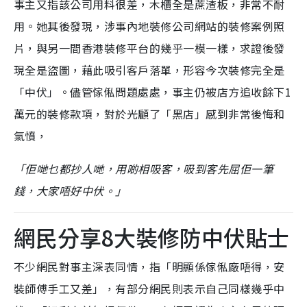
事主又指該公司用料很差，木櫃全是蔗渣板，非常不耐
用。她其後發現，涉事內地裝修公司網站的裝修案例照
片，與另一間香港裝修平台的幾乎一模一樣，求證後發
現全是盜圖，藉此吸引客戶落單，形容今次裝修完全是
「中伏」。儘管傢俬問題處處，事主仍被店方追收餘下1
萬元的裝修款項，對於光顧了「黑店」感到非常後悔和
氣憤，
「佢哋乜都抄人哋，用啲相吸客，吸到客先屈佢一筆
錢，大家唔好中伏。」
網民分享8大裝修防中伏貼士
不少網民對事主深表同情，指「明顯係傢俬廠唔得，安
裝師傅手工又差」，有部分網民則表示自己同樣幾乎中