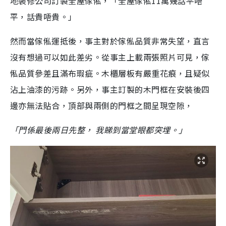
地裝修公司訂製全屋傢俬，「全屋傢俬11萬幾話平唔
平，話貴唔貴。」
然而當傢俬運抵後，事主對於傢俬品質非常失望，直言
沒有想過可以如此差劣。從事主上載兩張照片可見，傢
俬品質參差且滿布瑕疵。木櫃層板有嚴重花痕，且疑似
沾上油漆的污跡。另外，事主訂製的木門框在安裝後四
邊亦無法貼合，頂部與兩側的門框之間呈現空隙，
「門係最後兩日先整， 我睇到當堂眼都突埋。」