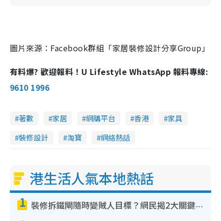
圖片來源：Facebook群組「家居裝修設計分享Group」
有料爆? 歡迎報料！U Lifestyle WhatsApp 報料專線:
9610 1996
著數
家居
網購平台
香港
家具
裝修設計
淘寶
網絡熱話
港生活人氣本地熱話
1
裝修拆鐵閘隨時變賊人目標？網民揭2大關鍵用途：裝新式等於白裝？附新舊鐵閘分別