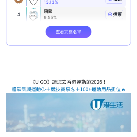
《U GO》請您去香港運動節2026！
體驗新興運動💦＋競技賽事💪＋100+運動用品攤位🔥