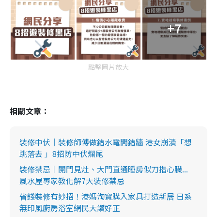
+7
點擊圖片放大
相關文章：
裝修中伏｜裝修師傅做錯水電間錯牆 港女崩潰「想
跳落去 」8招防中伏爛尾
裝修禁忌丨開門見灶、大門直通睡房似刀指心臟...
風水屋專家教化解7大裝修禁忌
省錢裝修有妙招！港媽淘寶購入家具打造新居 日系
無印風廚房浴室網民大讚好正