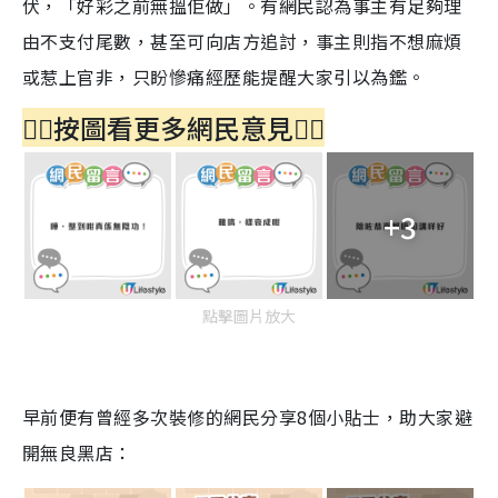
伏，「好彩之前無搵佢做」。有網民認為事主有足夠理
由不支付尾數，甚至可向店方追討，事主則指不想麻煩
或惹上官非，只盼慘痛經歷能提醒大家引以為鑑。
👇🏻按圖看更多網民意見👇🏻
+3
點擊圖片放大
早前便有曾經多次裝修的網民分享8個小貼士，助大家避
開無良黑店：