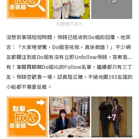
點擊圖片放大
沒想到事隔短短時間，保錡已經收到Do姐的回覆，他笑
言：「大家唔使驚，Do姐答咗我，真係撳錯！」不少網
友都關注到底Do姐有沒有立即Unfollow保錡，答案是...
有！事關再睇睇Do姐IG的Follow名單，繼續都只有三丁
友，保錡空歡喜一場，認真陰公豬，不過他跟193友誼的
小船都不需要反艇。
+7