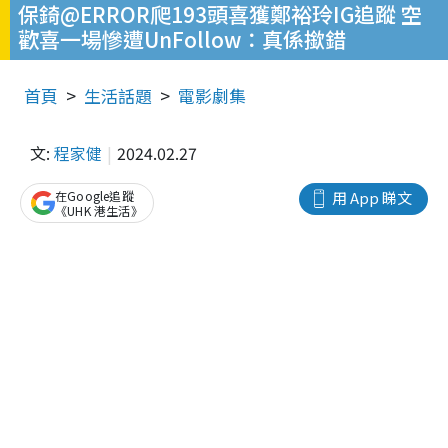
保錡@ERROR爬193頭喜獲鄭裕玲IG追蹤 空
歡喜一場慘遭UnFollow：真係撳錯
首頁
生活話題
電影劇集
文:
程家健
2024.02.27
在Google追蹤
用 App 睇文
《UHK 港生活》