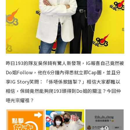
昨日193的隊友吳保錡有驚人新發現，IG報喜自己竟然被
Do姐Follow，他在6分鐘內得悉就立即Cap圖，並且分
享IG Story笑問：「係唔係撳錯掣？」相信大家都難以
相信，保錡竟然能夠爬193頭得到Do姐的關注？今回仲
唔光宗耀祖？
+9