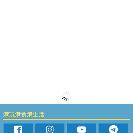
港玩港食港生活