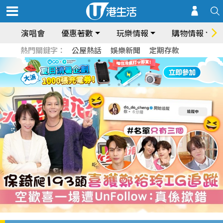
演唱會
優惠著數
玩樂情報
購物情報
熱門關鍵字：
公屋熱話
娛樂新聞
定期存款