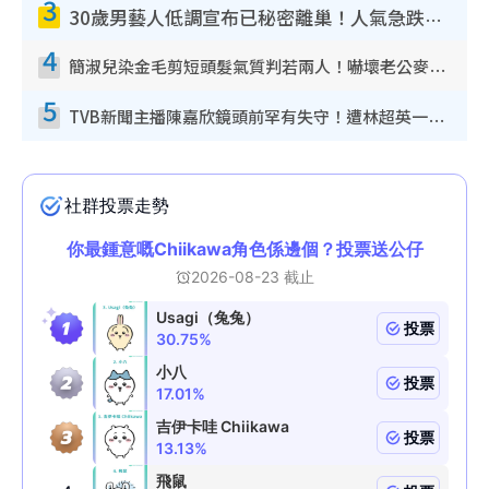
3
30歲男藝人低調宣布已秘密離巢！人氣急跌變失蹤人口︰「這幾年過得並不容易」
4
簡淑兒染金毛剪短頭髮氣質判若兩人！嚇壞老公麥大力都認唔出：「你做咩事？」
5
TVB新聞主播陳嘉欣鏡頭前罕有失守！遭林超英一句說話突襲嚇親當場大笑