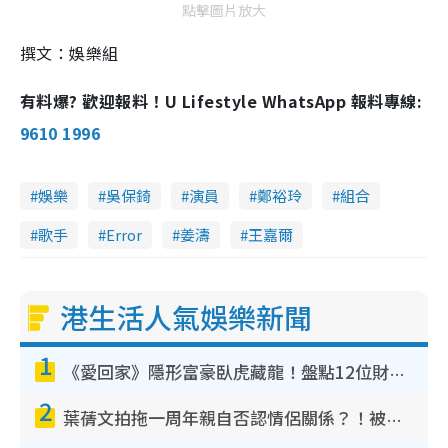
點擊圖片放大
撰文：娛樂組
有料爆? 歡迎報料！U Lifestyle WhatsApp 報料專線:
9610 1996
娛樂
吳保錡
演員
鄭裕玲
組合
歌手
Error
姜濤
王嘉爾
港生活人氣娛樂新聞
1
《愛回家》隱形富豪臥虎藏龍！盤點12位財氣逼人的有錢藝人：呢位靚女3億身家唔憂做
2
葉蒨文拍拖一周年親自否認情侶關係？！被質疑感情造假竟稱GM「普通同事」